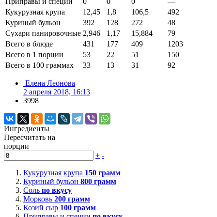
Приправы и специи
0
0
0
—
Кукурузная крупа
12,45
1,8
106,5
492
Куриный бульон
392
128
272
48
Сухари панировочные
2,946
1,17
15,884
79
Всего в блюде
431
177
409
1203
Всего в 1 порции
53
22
51
150
Всего в 100 граммах
33
13
31
92
Елена Леонова
2 апреля 2018, 16:13
3998
Ингредиенты
Пересчитать на
порции
+
-
Кукурузная крупа
150
грамм
Куриный бульон
800
грамм
Соль
по вкусу
Морковь
200
грамм
Козий сыр
100
грамм
Приправы и специи
по вкусу