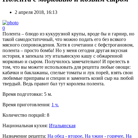
2 апреля 2018, 16:13
0
Полента – блюдо из кукурузной крупы, вроде бы и гарнир, но
такой самодостаточный, что можно подать его без всякого
мясного сопровождения. Хотя в сочетании с бефстрогановом,
полента – просто бомба! Но у меня сегодня другая вкусная
история, я запекала эту итальянскую кашу с обжаренной
морковью и сыром. Получилось замечательно! И прелесть в
том, что вы можете использовать для рецепта любые овощи:
кабачки и баклажаны, спелые томаты и лук порей, взять свои
любимые приправы и специи и заменить козий сыр на любой
твердый. Ведь правит бал тут королева полента.
Время подготовки:
5 м.
Время приготовления:
1 ч.
Количество порций:
8
Национальная кухня:
Итальянская
Назначение рецепта:
На обед - второе
,
На ужин - горячее
,
На