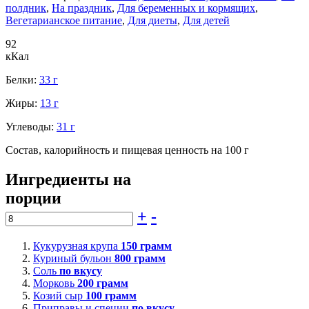
полдник
,
На праздник
,
Для беременных и кормящих
,
Вегетарианское питание
,
Для диеты
,
Для детей
92
кКал
Белки:
33 г
Жиры:
13 г
Углеводы:
31 г
Состав, калорийность и пищевая ценность на 100 г
Ингредиенты на
порции
+
-
Кукурузная крупа
150
грамм
Куриный бульон
800
грамм
Соль
по вкусу
Морковь
200
грамм
Козий сыр
100
грамм
Приправы и специи
по вкусу