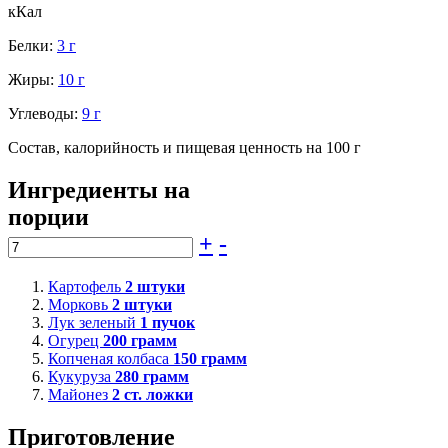
кКал
Белки:
3 г
Жиры:
10 г
Углеводы:
9 г
Состав, калорийность и пищевая ценность на 100 г
Ингредиенты на
порции
+
-
Картофель
2
штуки
Морковь
2
штуки
Лук зеленый
1
пучок
Огурец
200
грамм
Копченая колбаса
150
грамм
Кукуруза
280
грамм
Майонез
2
ст. ложки
Приготовление