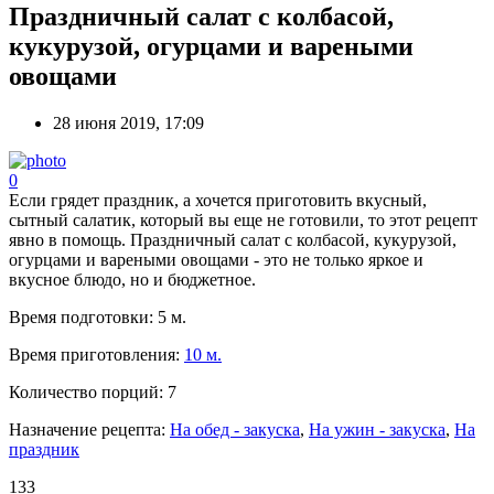
Праздничный салат с колбасой,
кукурузой, огурцами и вареными
овощами
28 июня 2019, 17:09
0
Если грядет праздник, а хочется приготовить вкусный,
сытный салатик, который вы еще не готовили, то этот рецепт
явно в помощь. Праздничный салат с колбасой, кукурузой,
огурцами и вареными овощами - это не только яркое и
вкусное блюдо, но и бюджетное.
Время подготовки:
5 м.
Время приготовления:
10 м.
Количество порций:
7
Назначение рецепта:
На обед - закуска
,
На ужин - закуска
,
На
праздник
133