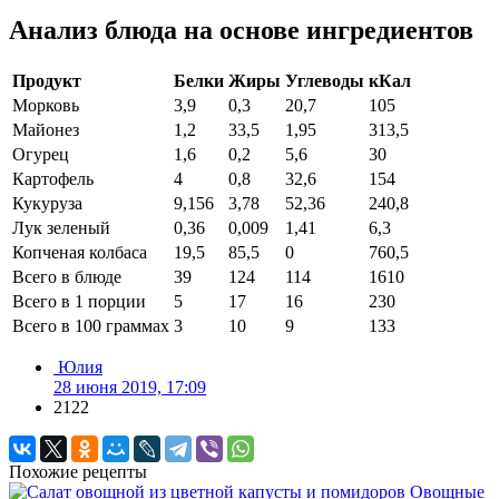
Анализ блюда на основе ингредиентов
Продукт
Белки
Жиры
Углеводы
кКал
Морковь
3,9
0,3
20,7
105
Майонез
1,2
33,5
1,95
313,5
Огурец
1,6
0,2
5,6
30
Картофель
4
0,8
32,6
154
Кукуруза
9,156
3,78
52,36
240,8
Лук зеленый
0,36
0,009
1,41
6,3
Копченая колбаса
19,5
85,5
0
760,5
Всего в блюде
39
124
114
1610
Всего в 1 порции
5
17
16
230
Всего в 100 граммах
3
10
9
133
Юлия
28 июня 2019, 17:09
2122
Похожие рецепты
Овощные