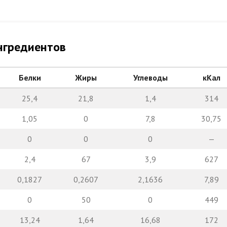
нгредиентов
Белки
Жиры
Углеводы
кКал
25,4
21,8
1,4
314
1,05
0
7,8
30,75
0
0
0
—
2,4
67
3,9
627
0,1827
0,2607
2,1636
7,89
0
50
0
449
13,24
1,64
16,68
172