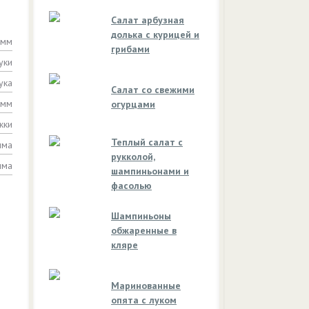
Салат арбузная
долька с курицей и
амм
грибами
уки
ука
Салат со свежими
амм
огурцами
жки
Теплый салат с
мма
рукколой,
мма
шампиньонами и
фасолью
Шампиньоны
обжаренные в
кляре
Маринованные
опята с луком