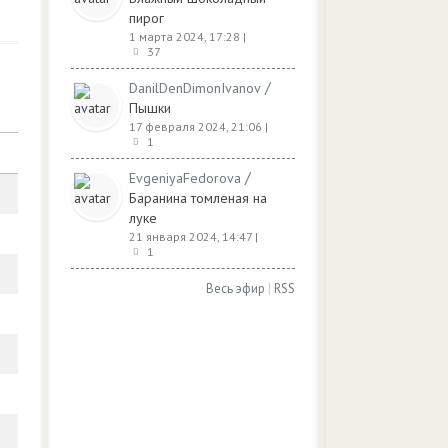
пирог
1 марта 2024, 17:28
|
37
/
DanilDenDimonIvanov
Пышки
17 февраля 2024, 21:06
|
1
/
EvgeniyaFedorova
Баранина томленая на
луке
21 января 2024, 14:47
|
1
Весь эфир
|
RSS