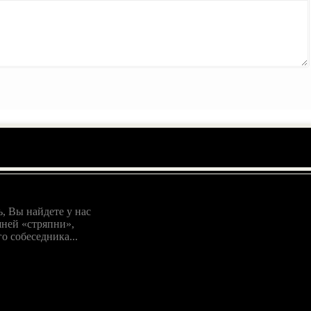
, Вы найдете у нас
ней «стряпни»,
о собеседника...