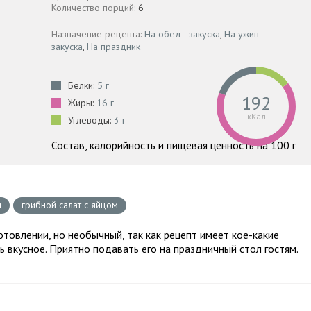
Количество порций:
6
Назначение рецепта:
На обед - закуска
,
На ужин -
закуска
,
На праздник
Белки:
5 г
192
Жиры:
16 г
кКал
Углеводы:
3 г
Состав, калорийность и пищевая ценность на 100 г
и
грибной салат с яйцом
отовлении, но необычный, так как рецепт имеет кое-какие
ь вкусное. Приятно подавать его на праздничный стол гостям.