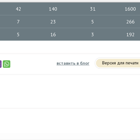
42
140
31
1600
7
23
5
266
5
16
3
192
Версия для печати
вставить в блог