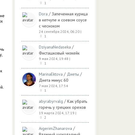
1
/
Dora
Запеченная курица
 не
в кетчупе и соевом соусе
их
с чесноком
24 сентября 2024, 06:20
|
1
/
DziyanaNedaseka
ечь
Фисташковый чизкейк
у,
9 мая 2024, 19:48
|
1
ик
/
/
MarinaEktova
Диеты
Диета минус 60
7 мая 2024, 17:54
й.
1
/
abyrabyrvalg
Как убрать
горечь у грецких орехов
19 марта 2024, 17:19
|
2
/
AigerimZhanarova
Влажный шоколадный