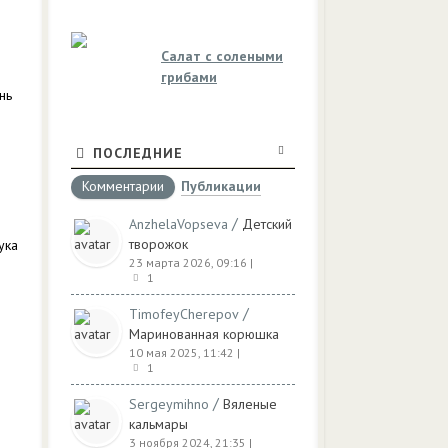
Салат с солеными
грибами
нь
ПОСЛЕДНИЕ
Комментарии
Публикации
/
AnzhelaVopseva
Детский
творожок
ука
23 марта 2026, 09:16
|
1
/
TimofeyCherepov
Маринованная корюшка
10 мая 2025, 11:42
|
1
.
/
Sergeymihno
Вяленые
кальмары
3 ноября 2024, 21:35
|