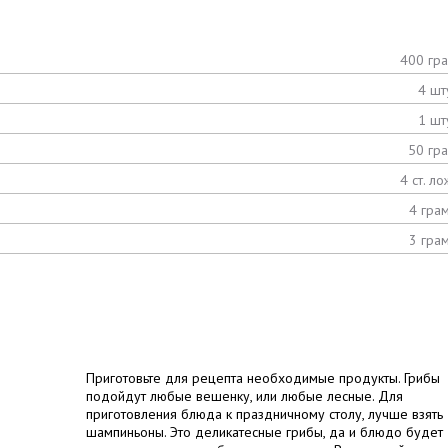
400 гр
4 шт
1 шт
50 гр
4 ст. ло
4 гра
3 гра
Приготовьте для рецепта необходимые продукты. Грибы
подойдут любые вешенку, или любые лесные. Для
приготовления блюда к праздничному столу, лучше взять
шампиньоны. Это деликатесные грибы, да и блюдо будет