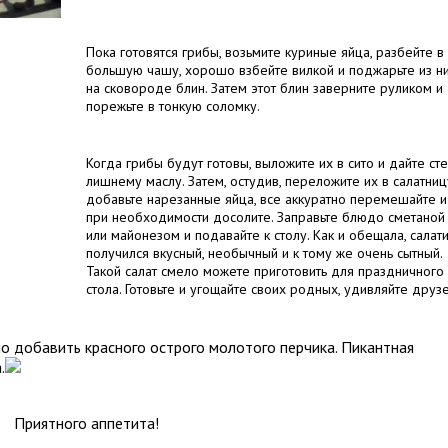
Пока готовятся грибы, возьмите куриные яйца, разбейте в
большую чашу, хорошо взбейте вилкой и поджарьте из н
на сковороде блин. Затем этот блин заверните руликом и
порежьте в тонкую соломку.
Когда грибы будут готовы, выложите их в сито и дайте ст
лишнему маслу. Затем, остудив, переложите их в салатниц
добавьте нарезанные яйца, все аккуратно перемешайте и
при необходимости досолите. Заправьте блюдо сметаной
или майонезом и подавайте к столу. Как и обещала, салат
получился вкусный, необычный и к тому же очень сытный.
Такой салат смело можете приготовить для праздничного
стола. Готовьте и угощайте своих родных, удивляйте друзе
о добавить красного острого молотого перчика. Пикантная
.
Приятного аппетита!