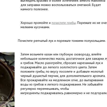
выглядеть красиво и более эстетичнее. Вместо майонеза
для заправки можно воспользоваться сметаной. Будет
намного полезнее.
Хорошо промойте и
почистите грибы
. Порежьте их не оче
мелкими кусочками.
Почистите репчатый лук и порежьте тонкими полукольцами.
Затем возьмите казан или глубокую сковороду, влейте
небольшое количество масла, достаточное для зажарки л
и грибов. Масло разогрейте, сбросьте нарезанный лук и
поджаривайте до легкого золотистого цвета. Затем
положите грибы, по вкусу посолите и добавьте молотый
черный душистый перчик, для дополнительного аромата.
Все прожаривайте на медленном огне, до выпаривания
воды из грибов и легкого поджаривания. Не забывайте
регулярно перемешивать, чтобы
ингредиенты поджаривались равномерно и не подгорали