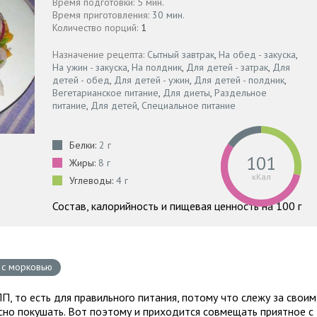
Время подготовки: 5 мин.
Время приготовления:
30 мин.
Количество порций:
1
Назначение рецепта:
Сытный завтрак
,
На обед - закуска
,
На ужин - закуска
,
На полдник
,
Для детей - затрак
,
Для
детей - обед
,
Для детей - ужин
,
Для детей - полдник
,
Вегетарианское питание
,
Для диеты
,
Раздельное
питание
,
Для детей
,
Специальное питание
Белки:
2 г
101
Жиры:
8 г
кКал
Углеводы:
4 г
Состав, калорийность и пищевая ценность на 100 г
 с морковью
, то есть для правильного питания, потому что слежу за своим
сно покушать. Вот поэтому и приходится совмещать приятное с