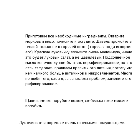
Приготовим все необходимые ингредиенты. Отварите
морковь и яйцо, почистите и остудите. Щавель промойте в
теплой, только не в горячей воде ( горячая вода испортит
его). Красную луковичку возьмите очень маленькую, инач
это будет луковый салат, а не щавелевый. Подсолнечное
масло конечно лучше бы взять нерафинированное, но эт
если следовать правилам правильного питания, потому что
нем намного больше витаминов и микроэлементов. Мног
не любят его, как и я, за запах. Без проблем, замените его
рафинированное.
Щавель мелко порубите ножом, стебельки тоже можете
порубить.
Лук очистите и порежьте очень тоненькими полукольцами.