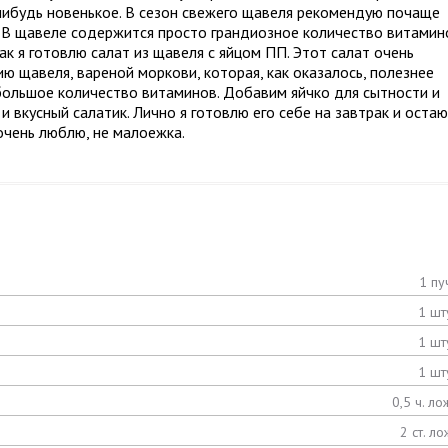
нибудь новенькое. В сезон свежего щавеля рекомендую почаще
. В щавеле содержится просто грандиозное количество витамин
ак я готовлю салат из щавеля с яйцом ПП. Этот салат очень
 щавеля, вареной моркови, которая, как оказалось, полезнее
 большое количество витаминов. Добавим яйчко для сытности и
и вкусный салатик. Лично я готовлю его себе на завтрак и остаю
очень люблю, не малоежка.
1 пу
1 шт
1 шт
1 шт
0,5 ч. ло
2 ст. ло