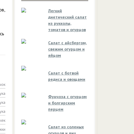
ов,
Легкий
диетический салат
из рукколы,
томатов и огурцов
сь
Салат с айсбергом,
свежим огурцом и
яйцом
Салат с ботвой
редиса и овощами
чок
ука
Фунчоза с огурцом
ука
и болгарским
перцем
ука
жек
Салат из соленых
жки
огурцов и яиц