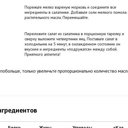
Порежьте мелко вареную морковь и соедините все
ингредиенты в салатнике. Добавьте соли мелкого помола 
растительного масла. Перемешайте.
Переложите салат из салатника в порционную тарелку и
сверху выложите четвертинки яиц. Поставьте салат в
холодильник на 5 минут, в охлажденном состоянии он
вкуснее и ингредиенты «подружатся» между собой.
Приятного аппетита!
 побольше, только увеличьте пропорционально количество масл
нгредиентов
Белки
Жиры
Углеводы
кКал