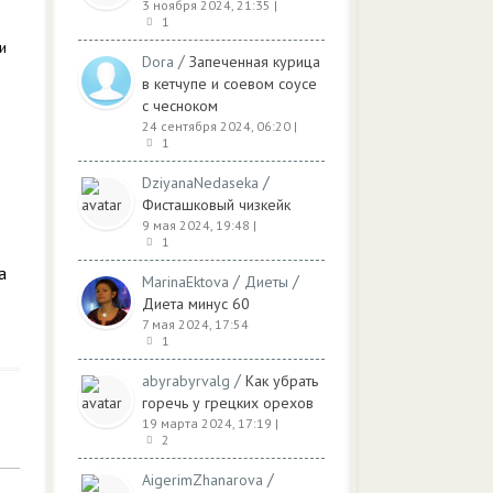
3 ноября 2024, 21:35
|
1
и
/
Dora
Запеченная курица
в кетчупе и соевом соусе
с чесноком
24 сентября 2024, 06:20
|
1
/
DziyanaNedaseka
Фисташковый чизкейк
9 мая 2024, 19:48
|
1
а
/
/
MarinaEktova
Диеты
Диета минус 60
7 мая 2024, 17:54
1
/
abyrabyrvalg
Как убрать
горечь у грецких орехов
19 марта 2024, 17:19
|
2
/
AigerimZhanarova