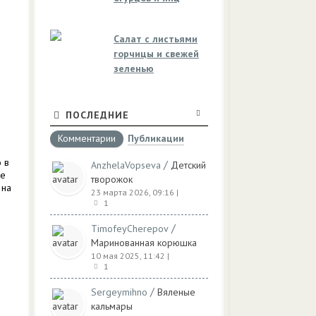
Салат с листьями
горчицы и свежей
зеленью
ПОСЛЕДНИЕ
е
Комментарии
Публикации
о
 в
/
AnzhelaVopseva
Детский
ие
творожок
 на
23 марта 2026, 09:16
|
1
/
TimofeyCherepov
Маринованная корюшка
10 мая 2025, 11:42
|
1
/
Sergeymihno
Вяленые
кальмары