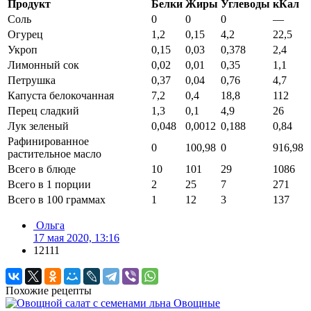
Продукт
Белки
Жиры
Углеводы
кКал
Соль
0
0
0
—
Огурец
1,2
0,15
4,2
22,5
Укроп
0,15
0,03
0,378
2,4
Лимонный сок
0,02
0,01
0,35
1,1
Петрушка
0,37
0,04
0,76
4,7
Капуста белокочанная
7,2
0,4
18,8
112
Перец сладкий
1,3
0,1
4,9
26
Лук зеленый
0,048
0,0012
0,188
0,84
Рафинированное
0
100,98
0
916,98
растительное масло
Всего в блюде
10
101
29
1086
Всего в 1 порции
2
25
7
271
Всего в 100 граммах
1
12
3
137
Ольга
17 мая 2020, 13:16
12111
Похожие рецепты
Овощные