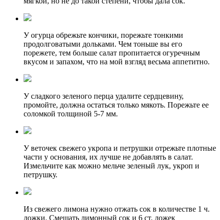
мягкой, но не до такой степени, чтобы дала сок.
У огурца обрежьте кончики, порежьте тонкими
продолговатыми дольками. Чем тоньше вы его
порежете, тем больше салат пропитается огуречным
вкусом и запахом, что на мой взгляд весьма аппетитно.
У сладкого зеленого перца удалите сердцевину,
промойте, должна остаться только мякоть. Порежьте ее
соломкой толщиной 5-7 мм.
У веточек свежего укропа и петрушки отрежьте плотные
части у основания, их лучше не добавлять в салат.
Измельчите как можно мельче зеленый лук, укроп и
петрушку.
Из свежего лимона нужно отжать сок в количестве 1 ч.
ложки. Смешать лимонный сок и 6 ст. ложек