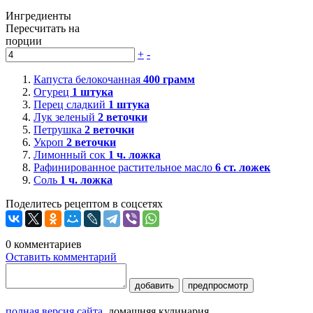
Ингредиенты
Пересчитать на
порции
+
-
Капуста белокочанная
400
грамм
Огурец
1
штука
Перец сладкий
1
штука
Лук зеленый
2
веточки
Петрушка
2
веточки
Укроп
2
веточки
Лимонный сок
1
ч. ложка
Рафинированное растительное масло
6
ст. ложек
Соль
1
ч. ложка
Поделитесь рецептом в соцсетях
0
комментариев
Оставить комментарий
добавить
предпросмотр
полная версия сайта
домашняя кулинария