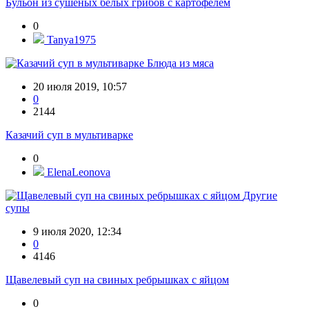
Бульон из сушеных белых грибов с картофелем
0
Tanya1975
Блюда из мяса
20 июля 2019, 10:57
0
2144
Казачий суп в мультиварке
0
ElenaLeonova
Другие
супы
9 июля 2020, 12:34
0
4146
Щавелевый суп на свиных ребрышках с яйцом
0