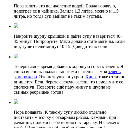
Пора залить это великолепие водой. Брала горячую,
подогрев ее в чайнике. Залила 1,3 литра, можно и 1,5
литра, но тогда суп выйдет не таким густым.
Накройте шурпу крышкой и дайте супу навариться 40-
45 минут. Попробуйте. Мясо должно стать мягким. Если
нет, тушите еще минут 10-15. Доведите по соли.
Теперь самое время добавить хорошую горсть зелени. Я
снова воспользовалась запасами с осени — моя
зелень
заморожена
. Это петрушка и укроп.
Кинза
тоже отлично
впишется. Если берете свежую зелень, то измельчите ее,
сполоснув. Поварите ещё пару минут и шурпа из
свиных ребрышек готова.
Пора подавать! К такому супу люблю отдельно
поставить мисочку с отварным рисом. Каждый, при
желании, положит себе немного в тарелку. И свежего
хлеба! Или крекеры. На выбор. Очень вкусно!