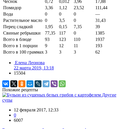
Чеснок
0,72
0,012
3,96
17,88
Помидор
3,36
1,12
23,52
111,44
Вода
0
0
0
—
Растительное масло
0
3,5
0
31,43
Перец сладкий
1,95
0,15
7,35
39
Свиные ребрышки
77,35
117
0
1385
Всего в блюде
93
123
110
1937
Всего в 1 порции
9
12
11
193
Всего в 100 граммах
3
3
3
62
Елена Леонова
22 марта 2019, 13:18
15504
Похожие рецепты
Другие
супы
12 февраля 2017, 12:33
0
6007