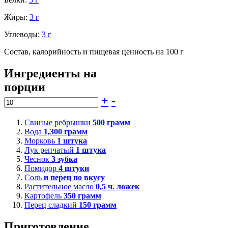
Жиры:
3 г
Углеводы:
3 г
Состав, калорийность и пищевая ценность на 100 г
Ингредиенты на
порции
+
-
Свиные ребрышки
500
грамм
Вода
1,300
грамм
Морковь
1
штука
Лук репчатый
1
штука
Чеснок
3
зубка
Помидор
4
штуки
Соль
и перец по вкусу
Растительное масло
0,5
ч. ложек
Картофель
350
грамм
Перец сладкий
150
грамм
Приготовление