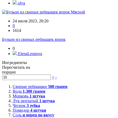
olya
Мясной
24 июля 2023, 20:20
0
1614
Бульон из свиных ребрышек впрок
0
ElenaLeonova
Ингредиенты
Пересчитать на
порции
+
-
Свиные ребрышки
500
грамм
Вода
1,300
грамм
Морковь
1
штука
Лук репчатый
1
штука
Чеснок
3
зубка
Помидор
4
штуки
Соль
и перец по вкусу