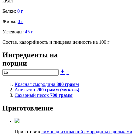
кКал
Белки:
0 г
Жиры:
0 г
Углеводы:
45 г
Состав, калорийность и пищевая ценность на 100 г
Ингредиенты на
порции
+
-
Красная смородина
800
грамм
Апельсин
200
грамм (мякоть)
Сахарный песок
700
грамм
Приготовление
Приготовив
лимонад из красной смородины с дольками