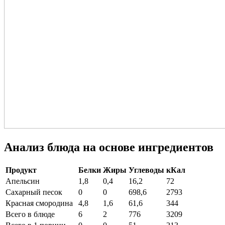
Анализ блюда на основе ингредиентов
Продукт
Белки
Жиры
Углеводы
кКал
Апельсин
1,8
0,4
16,2
72
Сахарный песок
0
0
698,6
2793
Красная смородина
4,8
1,6
61,6
344
Всего в блюде
6
2
776
3209