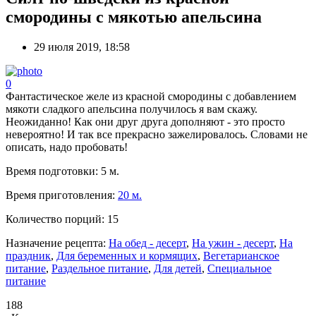
смородины с мякотью апельсина
29 июля 2019, 18:58
0
Фантастическое желе из красной смородины с добавлением
мякоти сладкого апельсина получилось я вам скажу.
Неожиданно! Как они друг друга дополняют - это просто
невероятно! И так все прекрасно зажелировалось. Словами не
описать, надо пробовать!
Время подготовки:
5 м.
Время приготовления:
20 м.
Количество порций:
15
Назначение рецепта:
На обед - десерт
,
На ужин - десерт
,
На
праздник
,
Для беременных и кормящих
,
Вегетарианское
питание
,
Раздельное питание
,
Для детей
,
Специальное
питание
188