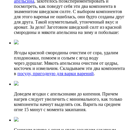
апельсина
, захотелось поэкспериментировать и
посмотреть, как поведут себя эти два компонента в
знаменитом шведском силте. С выбором компонентов
для этого варенья не ошиблась, они будто созданы друг
для друга. Такой изумительный, утонченный вкус и
аромат. За дело! Заготовим шведский силт из красной
смородины и мякоти апельсина на зиму и побольше:
Ягоды красной смородины очистим от сора, удалим
плодоножки, помоем и сольем с ягод воду
через дуршлаг. Мякоть апельсина очистим от цедры,
косточек и измельчим. Складываем эти два компонента
в
посуду, пригодную для варки варений
.
Доведем ягодки с апельсинами до кипения. Причем
нагрев следует увеличить с минимального, как только
компоненты начнут выделять сок. Варить на среднем
огне 15 минут с момента закипания.
Снимаем варево с огня и сразу засыпаем сахарным