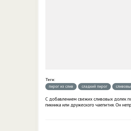
Теги:
пирог из слив
сладкий пирог
сливовы
С добавлением свежих сливовых долек по
пикника или дружеского чаепития. Он неп