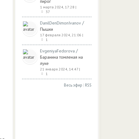
пирог
1 марта 2024, 17:28
|
37
/
DanilDenDimonIvanov
Пышки
17 февраля 2024, 21:06
|
1
/
EvgeniyaFedorova
Баранина томленая на
луке
21 января 2024, 14:47
|
1
Весь эфир
|
RSS
а