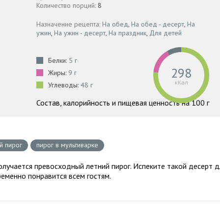
Количество порций:
8
Назначение рецепта:
На обед
,
На обед - десерт
,
На
ужин
,
На ужин - десерт
,
На праздник
,
Для детей
Белки:
5 г
298
Жиры:
9 г
кКал
Углеводы:
48 г
Состав, калорийность и пищевая ценность на 100 г
й пирог
пирог в мультиварке
лучается превосходный летний пирог. Испеките такой десерт д
ременно понравится всем гостям.