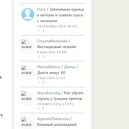
/
Dora
Запеченная курица
в кетчупе и соевом соусе
с чесноком
24 сентября 2024, 06:20
|
1
/
DziyanaNedaseka
Фисташковый чизкейк
9 мая 2024, 19:48
|
1
/
/
MarinaEktova
Диеты
Диета минус 60
а.
7 мая 2024, 17:54
1
/
abyrabyrvalg
Как убрать
горечь у грецких орехов
19 марта 2024, 17:19
|
2
го
/
AigerimZhanarova
Влажный шоколадный