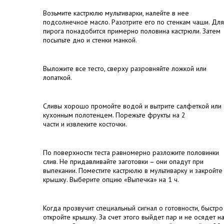
Возьмите кастрюлю мультиварки, налейте в нее
подсолнечное масло. Разотрите его по стенкам чаши. Для
пирога понадобится примерно половина кастрюли. Затем
посыпьте дно и стенки манкой.
Выложите все тесто, сверху разровняйте ложкой или
лопаткой.
Сливы хорошо промойте водой и вытрите салфеткой или
кухонным полотенцем. Порежьте фрукты на 2
части и извлеките косточки.
По поверхности теста равномерно разложите половинки
слив. Не придавливайте заготовки – они опадут при
выпекании. Поместите кастрюлю в мультиварку и закройте
крышку. Выберите опцию «Выпечка» на 1 ч.
Когда прозвучит специальный сигнал о готовности, быстро
откройте крышку. За счет этого выйдет пар и не осядет н