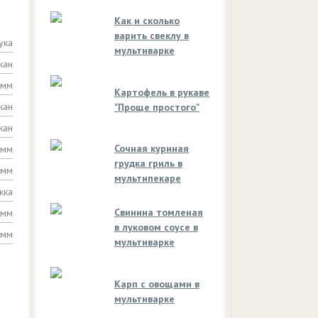
Как и сколько
варить свеклу в
ука
мультиварке
кан
амм
Картофель в рукаве
кан
"Проще простого"
кан
Сочная куриная
амм
грудка гриль в
амм
мультипекаре
жка
Свинина томленая
амм
в луковом соусе в
амм
мультиварке
Карп с овощами в
мультиварке