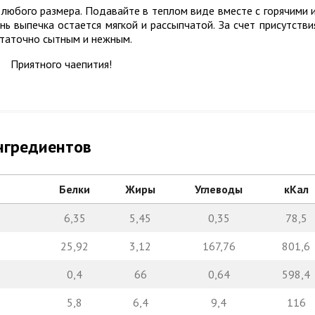
 любого размера. Подавайте в теплом виде вместе с горячими 
 выпечка остается мягкой и рассыпчатой. За счет присутстви
статочно сытным и нежным.
Приятного чаепития!
нгредиентов
Белки
Жиры
Углеводы
кКал
6,35
5,45
0,35
78,5
25,92
3,12
167,76
801,6
0,4
66
0,64
598,4
5,8
6,4
9,4
116