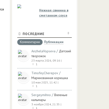
тся
Нежная свинина в
сметанном соусе
ПОСЛЕДНИЕ
Комментарии
Публикации
/
AnzhelaVopseva
Детский
творожок
23 марта 2026, 09:16
|
1
/
TimofeyCherepov
Маринованная корюшка
10 мая 2025, 11:42
|
1
/
Sergeymihno
Вяленые
кальмары
3 ноября 2024, 21:35
|
1