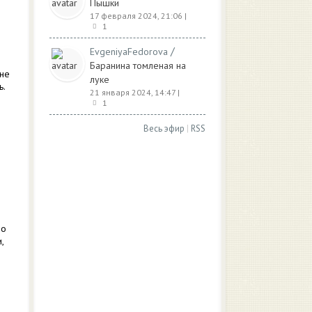
Пышки
17 февраля 2024, 21:06
|
1
/
EvgeniyaFedorova
Баранина томленая на
 не
луке
ь.
21 января 2024, 14:47
|
1
Весь эфир
|
RSS
но
,