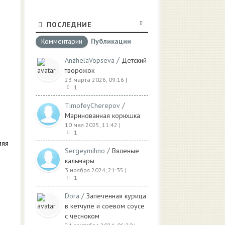
ПОСЛЕДНИЕ
Комментарии
Публикации
/
AnzhelaVopseva
Детский
творожок
23 марта 2026, 09:16
|
1
/
TimofeyCherepov
Маринованная корюшка
10 мая 2025, 11:42
|
1
ляя
/
Sergeymihno
Вяленые
кальмары
3 ноября 2024, 21:35
|
1
/
Dora
Запеченная курица
в кетчупе и соевом соусе
с чесноком