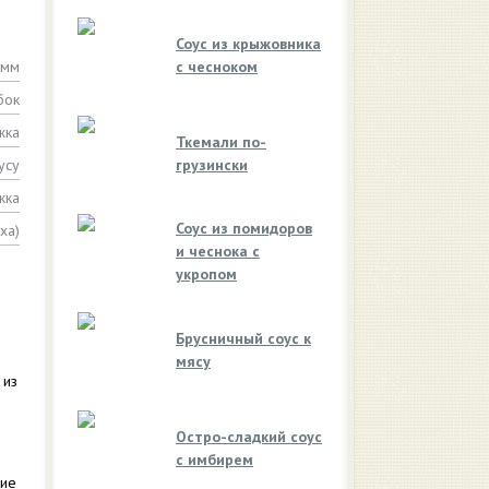
Соус из крыжовника
амм
с чесноком
бок
жка
Ткемали по-
усу
грузински
жка
Соус из помидоров
ха)
и чеснока с
укропом
Брусничный соус к
мясу
 из
Остро-сладкий соус
с имбирем
кие