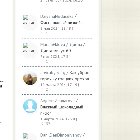
24 сентября 2024, 06:20
|
1
/
DziyanaNedaseka
Фисташковый чизкейк
9 мая 2024, 19:48
|
1
/
/
MarinaEktova
Диеты
Диета минус 60
7 мая 2024, 17:54
1
/
abyrabyrvalg
Как убрать
горечь у грецких орехов
сс.
19 марта 2024, 17:19
|
та
2
?
/
AigerimZhanarova
Влажный шоколадный
пирог
1 марта 2024, 17:28
|
,
37
/
DanilDenDimonIvanov