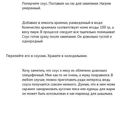
Поперчите соус. Поставьте на газ для закипания. Нагрев
умеренный.
Добавьте в емкость крахмал, разведенный в воде.
Количество крахмала соответствует номе ягоды 100 гр, а
весу пюре. В процессе следует все тщательно помешиват
Соус готов сразу после закипания. Он довольно густой и
однородный.
Перелейте его в соусник. Храните в холодильнике.
Хочу заметить, что соус к мясу из облепихи довольно
специфичный. Мне как-то не очень, а мужу понравился. В
любом случае, можно приготовить ради интереса, ведь
соуса получается совсем немного. Думаю, что в нем мож
заранее замариновать кусочки мяса или курицы для жарки
он может быть использован и как маринад для шашлыка.