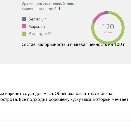
Время приготовления:
5 мин.
Количество порций:
1
Белки:
1 г
120
Жиры:
3 г
кКал
Углеводы:
20 г
Состав, калорийность и пищевая ценность на 100 г
 вариант соуса для мяса. Облепиха была так любезна.
и острота. Все подходит хорошему куску мяса, который мечтает