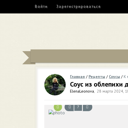
Войти
Зарегистрироваться
Главная
/
Рецепты
/
Соусы
/
К 
Соус из облепихи 
ElenaLeonova
,
28 марта 2024, 1
?