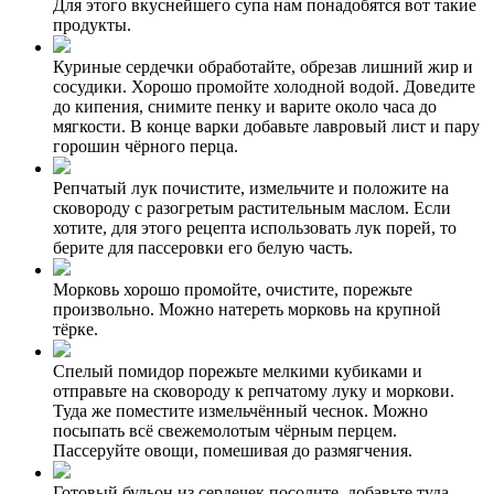
Для этого вкуснейшего супа нам понадобятся вот такие
продукты.
Куриные сердечки обработайте, обрезав лишний жир и
сосудики. Хорошо промойте холодной водой. Доведите
до кипения, снимите пенку и варите около часа до
мягкости. В конце варки добавьте лавровый лист и пару
горошин чёрного перца.
Репчатый лук почистите, измельчите и положите на
сковороду с разогретым растительным маслом. Если
хотите, для этого рецепта использовать лук порей, то
берите для пассеровки его белую часть.
Морковь хорошо промойте, очистите, порежьте
произвольно. Можно натереть морковь на крупной
тёрке.
Спелый помидор порежьте мелкими кубиками и
отправьте на сковороду к репчатому луку и моркови.
Туда же поместите измельчённый чеснок. Можно
посыпать всё свежемолотым чёрным перцем.
Пассеруйте овощи, помешивая до размягчения.
Готовый бульон из сердечек посолите, добавьте туда