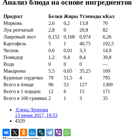
Анализ блюда на основе ингредиентов
Продукт
Белки
Жиры
Углеводы
кКал
Морковь
2,6
0,2
13,8
70
Лук репчатый
2,8
0
20,8
82
Лавровый лист
0,152
0,168
0,974
6,26
Картофель
5
1
40,75
192,5
Чеснок
0,6
0,01
3,3
14,9
Помидор
1,2
0,4
8,4
39,8
Вода
0
0
0
—
Макароны
5,5
0,65
35,25
169
Куриные сердечки
79
51,5
4
795
Всего в блюде
96
53
127
1369
Всего в 1 порции
12
6
15
171
Всего в 100 граммах
2
1
3
35
Елена Леонова
13 июня 2017, 19:33
4329
Похожие рецепты