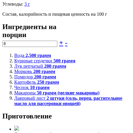
Углеводы:
3 г
Состав, калорийность и пищевая ценность на 100 г
Ингредиенты на
порции
+
-
Вода
2,500
грамм
Куриные сердечки
500
грамм
Лук репчатый
200
грамм
Морковь
200
грамм
Помидор
200
грамм
Картофель
250
грамм
Чеснок
10
грамм
Макароны
50
грамм (мелкие макароны)
Лавровый лист
2
штуки (соль, перец, растительное
масло для пассеровки овощей)
Приготовление