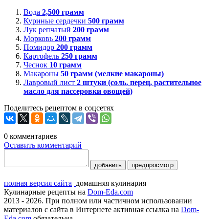
Вода
2,500
грамм
Куриные сердечки
500
грамм
Лук репчатый
200
грамм
Морковь
200
грамм
Помидор
200
грамм
Картофель
250
грамм
Чеснок
10
грамм
Макароны
50
грамм (мелкие макароны)
Лавровый лист
2
штуки (соль, перец, растительное
масло для пассеровки овощей)
Поделитесь рецептом в соцсетях
0
комментариев
Оставить комментарий
добавить
предпросмотр
полная версия сайта
домашняя кулинария
Кулинарные рецепты на
Dom-Eda.com
2013 - 2026. При полном или частичном использовании
материалов с сайта в Интернете активная ссылка на
Dom-
Eda.com
обязательна.