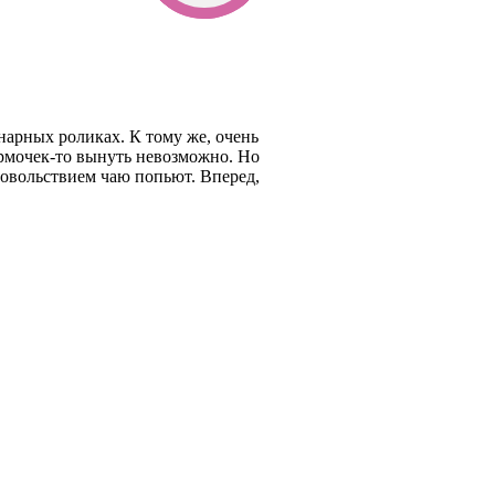
нарных роликах. К тому же, очень
ормочек-то вынуть невозможно. Но
удовольствием чаю попьют. Вперед,