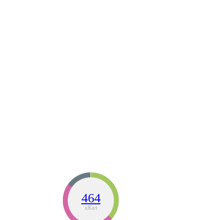
464
кКал