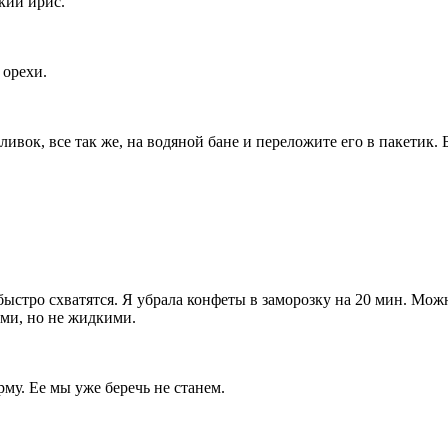
кий ирис.
 орехи.
ивок, все так же, на водяной бане и переложите его в пакетик. Б
быстро схватятся. Я убрала конфеты в заморозку на 20 мин. Мож
ими, но не жидкими.
рму. Ее мы уже беречь не станем.