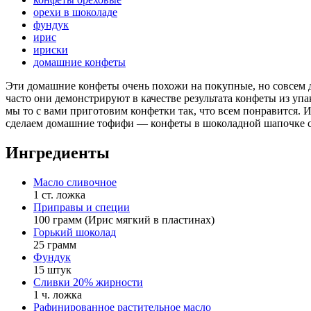
орехи в шоколаде
фундук
ирис
ириски
домашние конфеты
Эти домашние конфеты очень похожи на покупные, но совсем др
часто они демонстрируют в качестве результата конфеты из уп
мы то с вами приготовим конфетки так, что всем понравится. 
сделаем домашние тофифи — конфеты в шоколадной шапочке с
Ингредиенты
Масло сливочное
1 ст. ложка
Приправы и специи
100 грамм (Ирис мягкий в пластинах)
Горький шоколад
25 грамм
Фундук
15 штук
Сливки 20% жирности
1 ч. ложка
Рафинированное растительное масло