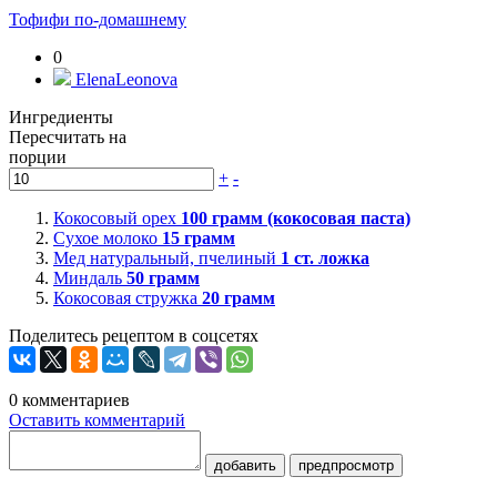
Тофифи по-домашнему
0
ElenaLeonova
Ингредиенты
Пересчитать на
порции
+
-
Кокосовый орех
100
грамм (кокосовая паста)
Сухое молоко
15
грамм
Мед натуральный, пчелиный
1
ст. ложка
Миндаль
50
грамм
Кокосовая стружка
20
грамм
Поделитесь рецептом в соцсетях
0
комментариев
Оставить комментарий
добавить
предпросмотр