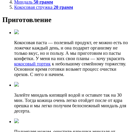
Миндаль
50
грамм
Кокосовая стружка
20
грамм
Приготовление
Кокосовая паста — полезный продукт, ее можно есть по
ложечке каждый день, и она подарит организму не
только вкус, но и пользу. А мы приготовим из пасты
конфетки. У меня на них свои планы — хочу украсить
кокосовый тортик
к небольшому семейному торжеству.
Основное время готовки возьмет процесс очистки
орехов. С него и начнем.
Залейте миндаль кипящей водой и оставьте так на 30
мин. Тогда кожица очень легко отойдет после от ядра
орешка и мы легко получим белоснежный миндаль для
десерта.
Подцепляя ножом, очистите ядрышки миндаля от