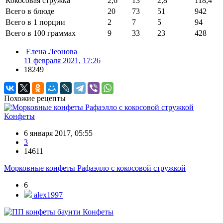
Кокосовая стружка
2,6
13
2,8
118,4
Всего в блюде
20
73
51
942
Всего в 1 порции
2
7
5
94
Всего в 100 граммах
9
33
23
428
Елена Леонова
11 февраля 2021, 17:26
18249
Похожие рецепты
Конфеты
6 января 2017, 05:55
3
14611
Морковные конфеты Рафаэлло с кокосовой стружкой
6
alex1997
Конфеты