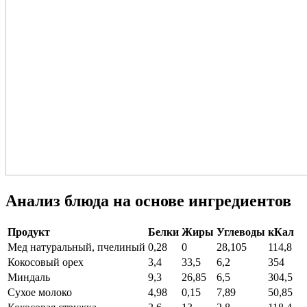
Анализ блюда на основе ингредиентов
Продукт
Белки
Жиры
Углеводы
кКал
Мед натуральный, пчелиный
0,28
0
28,105
114,8
Кокосовый орех
3,4
33,5
6,2
354
Миндаль
9,3
26,85
6,5
304,5
Сухое молоко
4,98
0,15
7,89
50,85