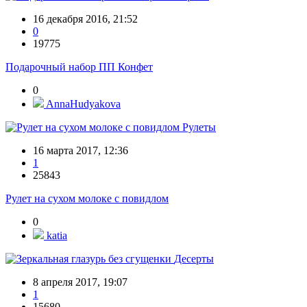
16 декабря 2016, 21:52
0
19775
Подарочный набор ПП Конфет
0
AnnaHudyakova
Рулеты
16 марта 2017, 12:36
1
25843
Рулет на сухом молоке с повидлом
0
katia
Десерты
8 апреля 2017, 19:07
1
15680