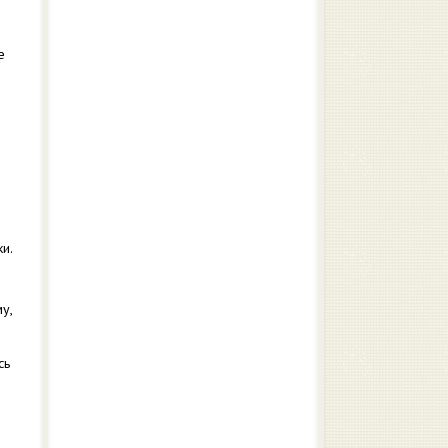
е
и.
у,
сь