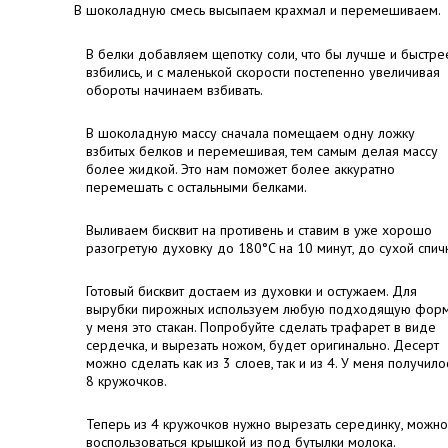
В шоколадную смесь высыпаем крахмал и перемешиваем.
В белки добавляем щепотку соли, что бы лучше и быстре
взбились, и с маленькой скорости постепенно увеличивая
обороты начинаем взбивать.
В шоколадную массу сначала помещаем одну ложку
взбитых белков и перемешивая, тем самым делая массу
более жидкой. Это нам поможет более аккуратно
перемешать с остальными белками.
Выливаем бисквит на противень и ставим в уже хорошо
разогретую духовку до 180°C на 10 минут, до сухой спичк
Готовый бисквит достаем из духовки и остужаем. Для
вырубки пирожных используем любую подходящую форм
у меня это стакан. Попробуйте сделать трафарет в виде
сердечка, и вырезать ножом, будет оригинально. Десерт
можно сделать как из 3 слоев, так и из 4. У меня получило
8 кружочков.
Теперь из 4 кружочков нужно вырезать серединку, можно
воспользоваться крышкой из под бутылки молока.