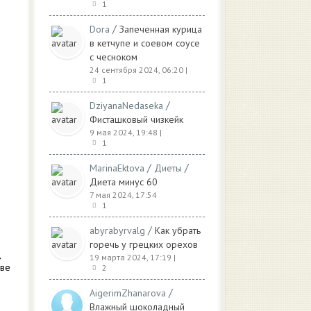
1
/
Dora
Запеченная курица
в кетчупе и соевом соусе
с чесноком
24 сентября 2024, 06:20
|
1
/
DziyanaNedaseka
Фисташковый чизкейк
9 мая 2024, 19:48
|
1
/
/
MarinaEktova
Диеты
Диета минус 60
7 мая 2024, 17:54
1
/
abyrabyrvalg
Как убрать
горечь у грецких орехов
,
19 марта 2024, 17:19
|
Две
2
/
AigerimZhanarova
Влажный шоколадный