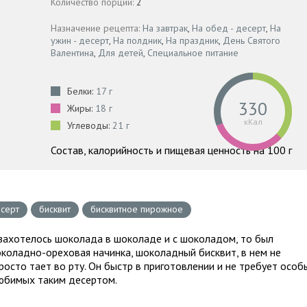
Количество порций:
2
Назначение рецепта:
На завтрак
,
На обед - десерт
,
На
ужин - десерт
,
На полдник
,
На праздник
,
День Святого
Валентина
,
Для детей
,
Специальное питание
Белки:
17 г
330
Жиры:
18 г
кКал
Углеводы:
21 г
Состав, калорийность и пищевая ценность на 100 г
серт
бисквит
бисквитное пирожное
 захотелось шоколада в шоколаде и с шоколадом, то был
околадно-ореховая начинка, шоколадный бисквит, в нем не
росто тает во рту. Он быстр в приготовлении и не требует особ
любимых таким десертом.