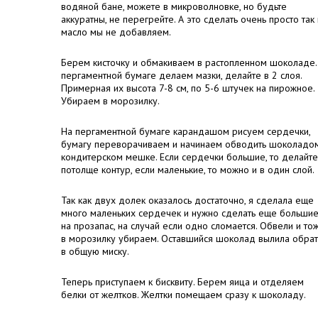
водяной бане, можете в микроволновке, но будьте
аккуратны, не перегрейте. А это сделать очень просто так 
масло мы не добавляем.
Берем кисточку и обмакиваем в растопленном шоколаде.
пергаментной бумаге делаем мазки, делайте в 2 слоя.
Примерная их высота 7-8 см, по 5-6 штучек на пирожное.
Убираем в морозилку.
На пергаментной бумаге карандашом рисуем сердечки,
бумагу переворачиваем и начинаем обводить шоколадо
кондитерском мешке. Если сердечки большие, то делайте
потолще контур, если маленькие, то можно и в один слой.
Так как двух долек оказалось достаточно, я сделала еще
много маленьких сердечек и нужно сделать еще больши
на прозапас, на случай если одно сломается. Обвели и то
в морозилку убираем. Оставшийся шоколад вылила обра
в общую миску.
Теперь приступаем к бисквиту. Берем яица и отделяем
белки от желтков. Желтки помещаем сразу к шоколаду.