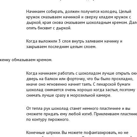
Начинаем собирать, должен получится колодец. Целый
кружок смазываем начинкой и сверху кладем кружок с
дыркой, края снова смазываем шоколадным кремом. Дал
опять бисквит с дыркой.
Когда выложили 3 слоя внутрь заливаем начинку и
закрываем последним целым слоем.
женку обмазываем кремом.
Когда начинаем работать с шоколадом лучше открыть окн
дверь на балкон или форточку, что бы было прохладно,
иначе оно мгновенно начнет таять. С пекарской бумаги
шоколад снимается очень хорошо когда застыл, поэтому
снимать лучше сразу в морозильной камере.
От тепла рук шоколад станет немного пластичнее и вы
сможете придать ему любой изгиб. Приклеиваем пластинк
по контуру пирожного.
Конечные штрихи. Вы можете пофантазировать, но не