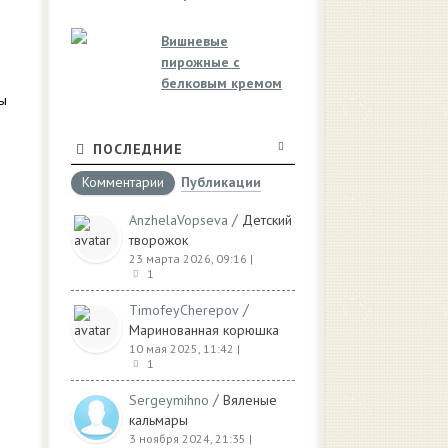
Вишневые
пирожные с
белковым кремом
мы
ПОСЛЕДНИЕ
Комментарии
Публикации
/
AnzhelaVopseva
Детский
творожок
23 марта 2026, 09:16
|
1
/
TimofeyCherepov
Маринованная корюшка
10 мая 2025, 11:42
|
1
/
Sergeymihno
Вяленые
кальмары
3 ноября 2024, 21:35
|