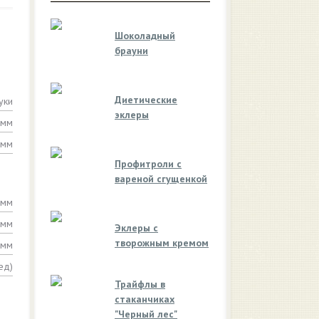
Шоколадный
брауни
Диетические
уки
эклеры
амм
амм
Профитроли с
вареной сгущенкой
амм
амм
Эклеры с
творожным кремом
амм
ед)
Трайфлы в
стаканчиках
"Черный лес"