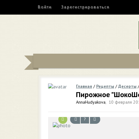
Войти
Зарегистрироваться
Главная
/
Рецепты
/
Десерты
Пирожное "ШокоШ
AnnaHudyakova
,
10 февраля 201
?