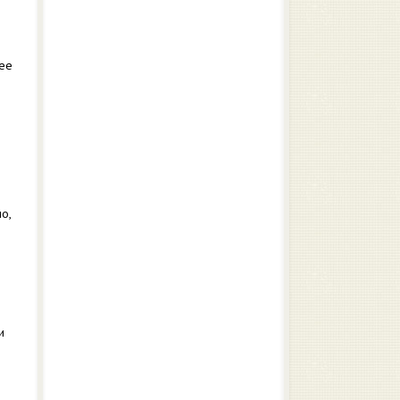
ее
о,
и