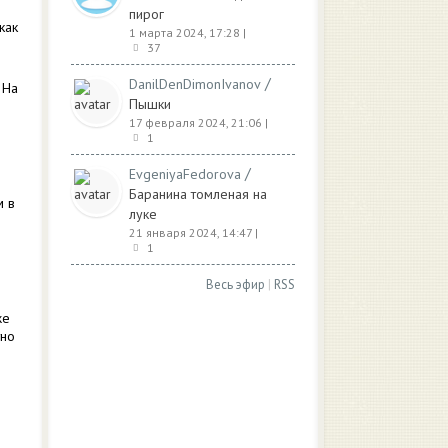
пирог
как
1 марта 2024, 17:28
|
37
/
DanilDenDimonIvanov
 На
Пышки
17 февраля 2024, 21:06
|
1
/
EvgeniyaFedorova
Баранина томленая на
м в
луке
21 января 2024, 14:47
|
1
Весь эфир
|
RSS
е
же
тно