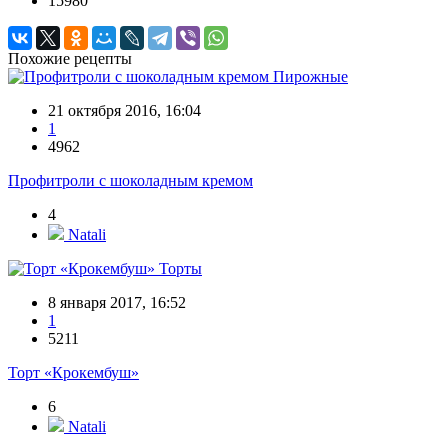
15980
Похожие рецепты
Пирожные
21 октября 2016, 16:04
1
4962
Профитроли с шоколадным кремом
4
Natali
Торты
8 января 2017, 16:52
1
5211
Торт «Крокембуш»
6
Natali