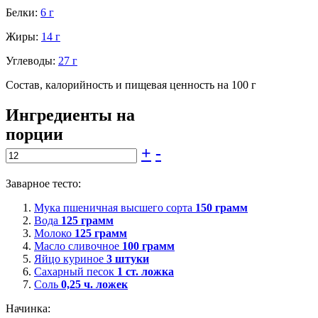
Белки:
6 г
Жиры:
14 г
Углеводы:
27 г
Состав, калорийность и пищевая ценность на 100 г
Ингредиенты на
порции
+
-
Заварное тесто:
Мука пшеничная высшего сорта
150
грамм
Вода
125
грамм
Молоко
125
грамм
Масло сливочное
100
грамм
Яйцо куриное
3
штуки
Сахарный песок
1
ст. ложка
Соль
0,25
ч. ложек
Начинка: