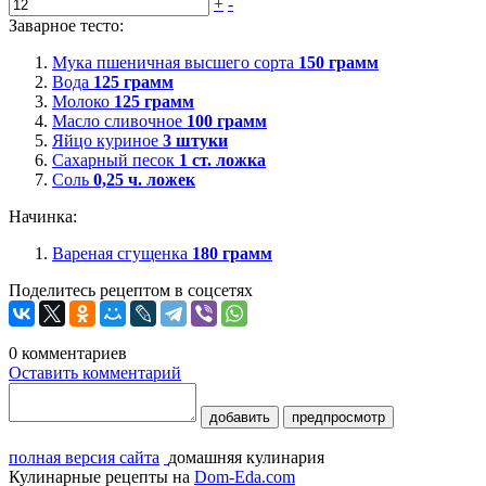
+
-
Заварное тесто:
Мука пшеничная высшего сорта
150
грамм
Вода
125
грамм
Молоко
125
грамм
Масло сливочное
100
грамм
Яйцо куриное
3
штуки
Сахарный песок
1
ст. ложка
Соль
0,25
ч. ложек
Начинка:
Вареная сгущенка
180
грамм
Поделитесь рецептом в соцсетях
0
комментариев
Оставить комментарий
добавить
предпросмотр
полная версия сайта
домашняя кулинария
Кулинарные рецепты на
Dom-Eda.com