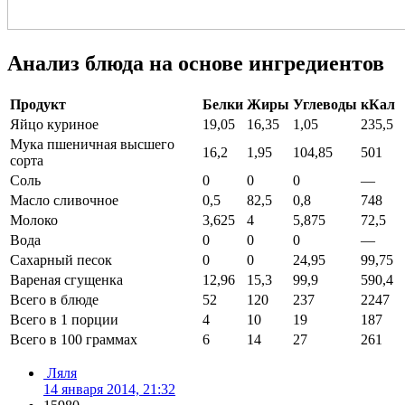
Анализ блюда на основе ингредиентов
Продукт
Белки
Жиры
Углеводы
кКал
Яйцо куриное
19,05
16,35
1,05
235,5
Мука пшеничная высшего
16,2
1,95
104,85
501
сорта
Соль
0
0
0
—
Масло сливочное
0,5
82,5
0,8
748
Молоко
3,625
4
5,875
72,5
Вода
0
0
0
—
Сахарный песок
0
0
24,95
99,75
Вареная сгущенка
12,96
15,3
99,9
590,4
Всего в блюде
52
120
237
2247
Всего в 1 порции
4
10
19
187
Всего в 100 граммах
6
14
27
261
Ляля
14 января 2014, 21:32