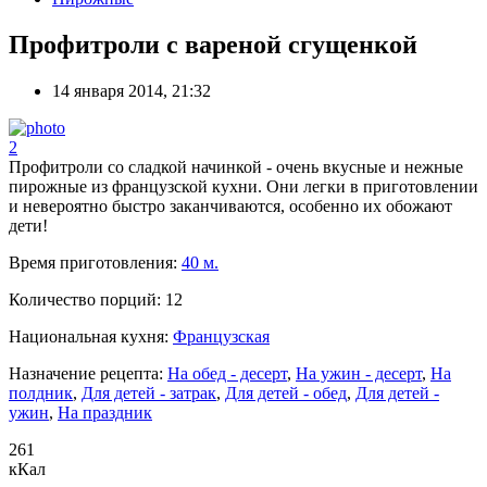
Профитроли с вареной сгущенкой
14 января 2014, 21:32
2
Профитроли со сладкой начинкой - очень вкусные и нежные
пирожные из французской кухни. Они легки в приготовлении
и невероятно быстро заканчиваются, особенно их обожают
дети!
Время приготовления:
40 м.
Количество порций:
12
Национальная кухня:
Французская
Назначение рецепта:
На обед - десерт
,
На ужин - десерт
,
На
полдник
,
Для детей - затрак
,
Для детей - обед
,
Для детей -
ужин
,
На праздник
261
кКал