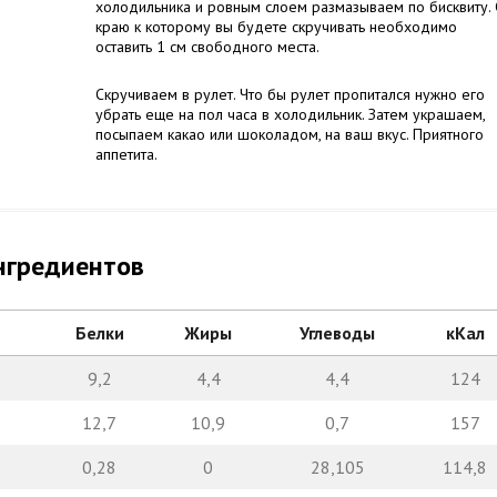
холодильника и ровным слоем размазываем по бисквиту. 
краю к которому вы будете скручивать необходимо
оставить 1 см свободного места.
Скручиваем в рулет. Что бы рулет пропитался нужно его
убрать еще на пол часа в холодильник. Затем украшаем,
посыпаем какао или шоколадом, на ваш вкус. Приятного
аппетита.
нгредиентов
Белки
Жиры
Углеводы
кКал
9,2
4,4
4,4
124
12,7
10,9
0,7
157
0,28
0
28,105
114,8