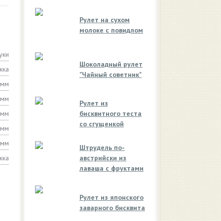
Рулет на сухом
молоке с повидлом
уки
Шоколадный рулет
жка
"Чайный советник"
амм
амм
Рулет из
амм
бисквитного теста
со сгущенкой
амм
амм
Штрудель по-
жка
австрийски из
лаваша с фруктами
Рулет из японского
заварного бисквита