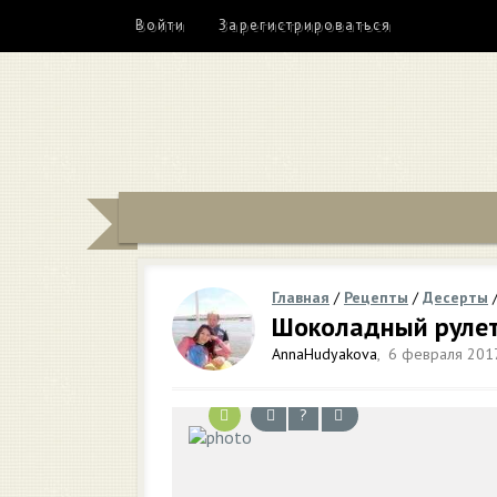
Войти
Зарегистрироваться
Главная
/
Рецепты
/
Десерты
Шоколадный руле
AnnaHudyakova
,
6 февраля 2017
?