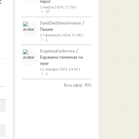
пирог
С
1 марта 2024, 17:28
|
37
/
DanilDenDimonIvanov
Пышки
17 февраля 2024, 21:06
|
1
/
EvgeniyaFedorova
Баранина томленая на
луке
21 января 2024, 14:47
|
1
Весь эфир
|
RSS