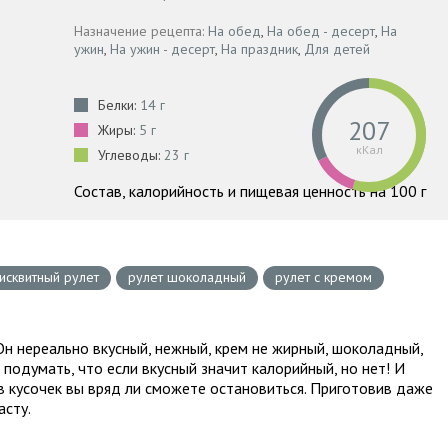
Назначение рецепта:
На обед
,
На обед - десерт
,
На
ужин
,
На ужин - десерт
,
На праздник
,
Для детей
Белки:
14 г
207
Жиры:
5 г
кКал
Углеводы:
23 г
Состав, калорийность и пищевая ценность на 100 г
исквитный рулет
рулет шоколадный
рулет с кремом
 Он нереально вкусный, нежный, крем не жирный, шоколадный,
подумать, что если вкусный значит калорийный, но нет! И
 кусочек вы вряд ли сможете остановиться. Приготовив даже
асту.