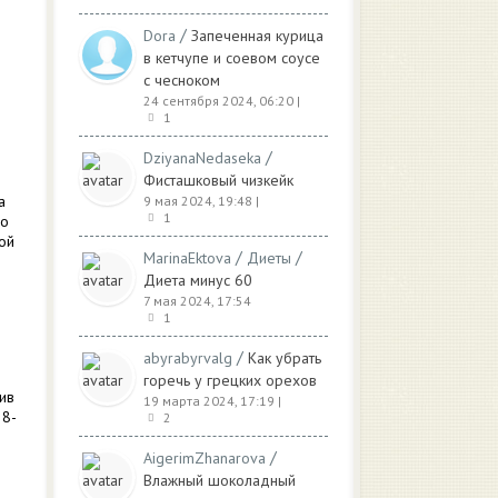
/
Dora
Запеченная курица
в кетчупе и соевом соусе
с чесноком
24 сентября 2024, 06:20
|
1
/
DziyanaNedaseka
Фисташковый чизкейк
а
9 мая 2024, 19:48
|
1
но
ой
/
/
MarinaEktova
Диеты
Диета минус 60
7 мая 2024, 17:54
1
/
abyrabyrvalg
Как убрать
горечь у грецких орехов
ив
19 марта 2024, 17:19
|
 8-
2
/
AigerimZhanarova
Влажный шоколадный