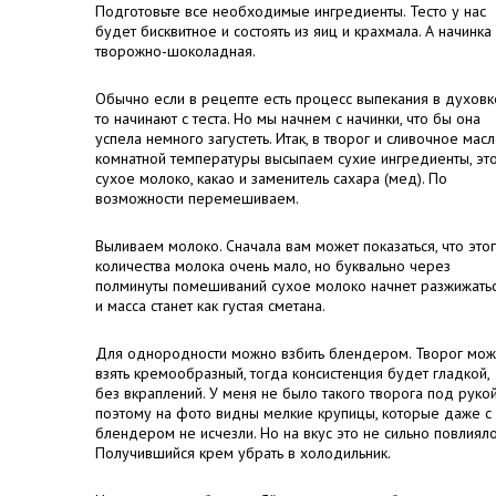
Подготовьте все необходимые ингредиенты. Тесто у нас
будет бисквитное и состоять из яиц и крахмала. А начинка
творожно-шоколадная.
Обычно если в рецепте есть процесс выпекания в духовк
то начинают с теста. Но мы начнем с начинки, что бы она
успела немного загустеть. Итак, в творог и сливочное мас
комнатной температуры высыпаем сухие ингредиенты, эт
сухое молоко, какао и заменитель сахара (мед). По
возможности перемешиваем.
Выливаем молоко. Сначала вам может показаться, что это
количества молока очень мало, но буквально через
полминуты помешиваний сухое молоко начнет разжижать
и масса станет как густая сметана.
Для однородности можно взбить блендером. Творог мо
взять кремообразный, тогда консистенция будет гладкой,
без вкраплений. У меня не было такого творога под рукой
поэтому на фото видны мелкие крупицы, которые даже с
блендером не исчезли. Но на вкус это не сильно повлияло
Получившийся крем убрать в холодильник.