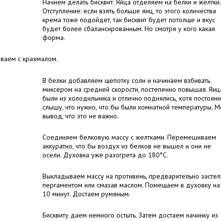
Начнем делать бисквит. Яйца отделяем на белки и желтки.
Отступление: если взять больше яиц, то этого количества
крема тоже подойдет, так бисквит будет потолще и вкус
будет более сбалансированным. Но смотря у кого какая
форма.
ваем с крахмалом.
В белки добавляем щепотку соли и начинаем взбивать
миксером на средней скорости, постепенно повышая. Яиц
были из холодильника и отлично поднялись, хотя постоян
слышу, что нужно, что бы были комнатной температуры. М
вывод, что это не важно.
Соединяем белковую массу с желтками. Перемешиваем
аккуратно, что бы воздух из белков не вышел и они не
осели. Духовка уже разогрета до 180°C.
Выкладываем массу на противень, предварительно застел
пергаментом или смазав маслом. Помещаем в духовку на
10 минут. Достаем румяным.
Бисквиту даем немного остыть. Затем достаем начинку из