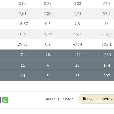
0,05
8,25
0,08
74,8
2,61
2,88
4,23
52,2
16,67
0,5
2,8
84
0,4
0,24
33,4
137,2
29,88
0,9
47,34
305,1
71
28
121
1049
11
4
20
174
14
5
23
207
Версия для печати
вставить в блог