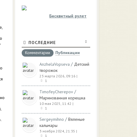
Бисквитный рулет
е,
ло
ПОСЛЕДНИЕ
о
Комментарии
Публикации
/
AnzhelaVopseva
Детский
го
творожок
23 марта 2026, 09:16
|
ся
1
/
TimofeyCherepov
жно
Маринованная корюшка
10 мая 2025, 11:42
|
,
1
/
Sergeymihno
Вяленые
.
кальмары
3 ноября 2024, 21:35
|
1