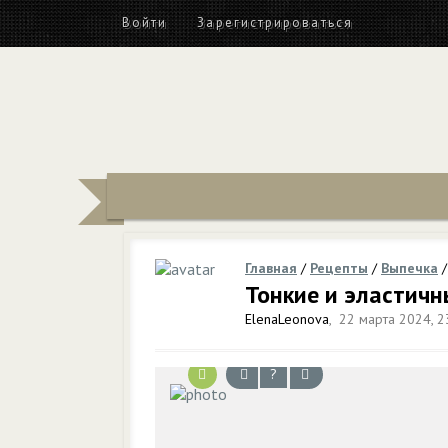
Войти
Зарегистрироваться
Главная
/
Рецепты
/
Выпечка
Тонкие и эластич
ElenaLeonova
,
22 марта 2024, 2
?