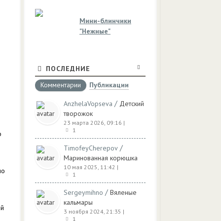
Мини-блинчики
"Нежные"
ПОСЛЕДНИЕ
Комментарии
Публикации
/
AnzhelaVopseva
Детский
творожок
23 марта 2026, 09:16
|
1
о
/
TimofeyCherepov
Маринованная корюшка
10 мая 2025, 11:42
|
по
1
/
Sergeymihno
Вяленые
кальмары
ый
3 ноября 2024, 21:35
|
1