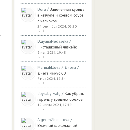
/
Dora
Запеченная курица
в кетчупе и соевом соусе
с чесноком
24 сентября 2024, 06:20
|
1
е
/
DziyanaNedaseka
Фисташковый чизкейк
9 мая 2024, 19:48
|
1
/
/
MarinaEktova
Диеты
Диета минус 60
7 мая 2024, 17:54
1
/
abyrabyrvalg
Как убрать
горечь у грецких орехов
19 марта 2024, 17:19
|
2
/
AigerimZhanarova
Влажный шоколадный