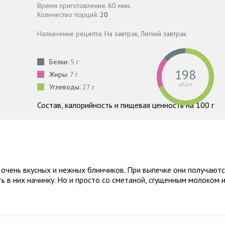
Время приготовления:
60 мин.
Количество порций:
20
Назначение рецепта:
На завтрак
,
Легкий завтрак
Белки:
5 г
198
Жиры:
7 г
кКал
Углеводы:
27 г
Состав, калорийность и пищевая ценность на 100 г
очень вкусных и нежных блинчиков. При выпечке они получаютс
ть в них начинку. Но и просто со сметаной, сгущенным молоком 