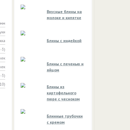
Вкусные блины на
молоке и кипятке
амм
уки
жка
Блины с индейкой
2-3)
жек
Блины с печенью и
жек
яйцом
2-3)
10)
Блины из
картофельного
пюре с чесноком
Блинные трубочки
с кремом