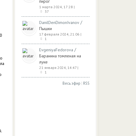
пирог
1 марта 2024, 17:28
|
37
/
DanilDenDimonIvanov
Пышки
17 февраля 2024, 21:06
|
10
1
/
EvgeniyaFedorova
Баранина томленая на
но
луке
сла
21 января 2024, 14:47
|
1
ю
Весь эфир
|
RSS
й.