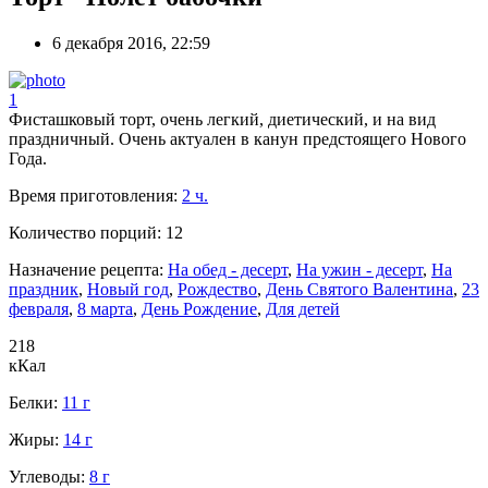
6 декабря 2016, 22:59
1
Фисташковый торт, очень легкий, диетический, и на вид
праздничный. Очень актуален в канун предстоящего Нового
Года.
Время приготовления:
2 ч.
Количество порций:
12
Назначение рецепта:
На обед - десерт
,
На ужин - десерт
,
На
праздник
,
Новый год
,
Рождество
,
День Святого Валентина
,
23
февраля
,
8 марта
,
День Рождение
,
Для детей
218
кКал
Белки:
11 г
Жиры:
14 г
Углеводы:
8 г