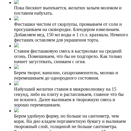
Пока бисквит выпекается, желатин зальем молоком и
поставим набухать.
Фисташки чистим от скорлупы, промываем от соли и
просушиваем на сковородке. Блендером измельчаем.
Добавляем мед, 150 мл воды и 1 ст.л. крахмала. Немного
фисташек оставляем для украшения торта.
Ставим фисташковую смесь в кастрюльке на средний
огонь. Помешиваем, что бы не подгорело. Как только
начнет загустевать, снимаем с огня.
Берем творог, ванилин, сахарозаменитель, молоко и
перемешиваем до однородного состояния.
Набухший желатин ставим в микроволновку на 15
секунд, либо на плиту и растапливаем, главное что бы
не вскипел. Далее выливаем в творожную смесь и
хорошо перемешиваем.
Берем удобную форму, но больше на сантиметр, чем
корж. На дно кладем пергаментную бумагу и выливаем
творожный слой, толщиной не больше сантиметра.