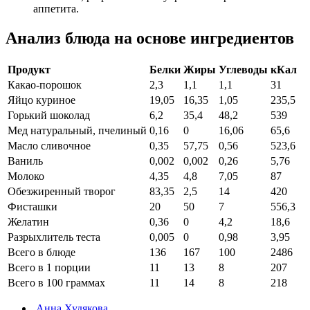
аппетита.
Анализ блюда на основе ингредиентов
Продукт
Белки
Жиры
Углеводы
кКал
Какао-порошок
2,3
1,1
1,1
31
Яйцо куриное
19,05
16,35
1,05
235,5
Горький шоколад
6,2
35,4
48,2
539
Мед натуральный, пчелиный
0,16
0
16,06
65,6
Масло сливочное
0,35
57,75
0,56
523,6
Ваниль
0,002
0,002
0,26
5,76
Молоко
4,35
4,8
7,05
87
Обезжиренный творог
83,35
2,5
14
420
Фисташки
20
50
7
556,3
Желатин
0,36
0
4,2
18,6
Разрыхлитель теста
0,005
0
0,98
3,95
Всего в блюде
136
167
100
2486
Всего в 1 порции
11
13
8
207
Всего в 100 граммах
11
14
8
218
Анна Худякова