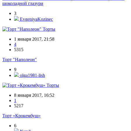
шоколадной глазури
3
EvgeniyaKozinec
Торты
1 января 2017, 21:58
4
5315
Торт "Наполеон"
9
olga1981-lish
Торты
8 января 2017, 16:52
1
5217
Торт «Крокембуш»
6