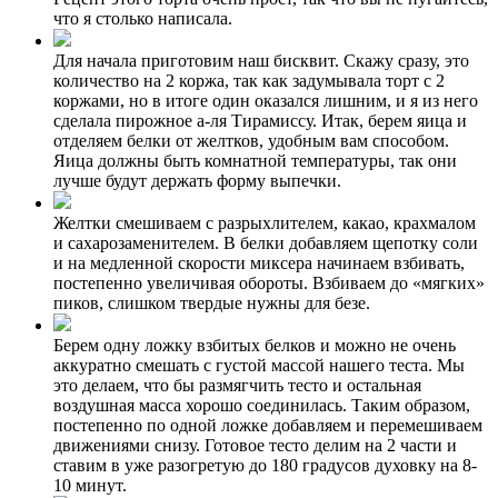
что я столько написала.
Для начала приготовим наш бисквит. Скажу сразу, это
количество на 2 коржа, так как задумывала торт с 2
коржами, но в итоге один оказался лишним, и я из него
сделала пирожное а-ля Тирамиссу. Итак, берем яица и
отделяем белки от желтков, удобным вам способом.
Яица должны быть комнатной температуры, так они
лучше будут держать форму выпечки.
Желтки смешиваем с разрыхлителем, какао, крахмалом
и сахарозаменителем. В белки добавляем щепотку соли
и на медленной скорости миксера начинаем взбивать,
постепенно увеличивая обороты. Взбиваем до «мягких»
пиков, слишком твердые нужны для безе.
Берем одну ложку взбитых белков и можно не очень
аккуратно смешать с густой массой нашего теста. Мы
это делаем, что бы размягчить тесто и остальная
воздушная масса хорошо соединилась. Таким образом,
постепенно по одной ложке добавляем и перемешиваем
движениями снизу. Готовое тесто делим на 2 части и
ставим в уже разогретую до 180 градусов духовку на 8-
10 минут.