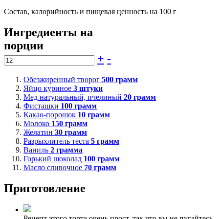
Состав, калорийность и пищевая ценность на 100 г
Ингредиенты на
порции
+
-
Обезжиренный творог
500
грамм
Яйцо куриное
3
штуки
Мед натуральный, пчелиный
20
грамм
Фисташки
100
грамм
Какао-порошок
10
грамм
Молоко
150
грамм
Желатин
30
грамм
Разрыхлитель теста
5
грамм
Ваниль
2
грамма
Горький шоколад
100
грамм
Масло сливочное
70
грамм
Приготовление
Рецепт этого торта очень прост, так что вы не пугайтесь,