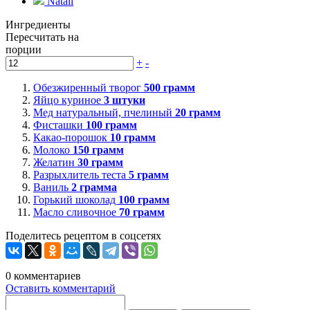
Natali
Ингредиенты
Пересчитать на
порции
+
-
Обезжиренный творог
500
грамм
Яйцо куриное
3
штуки
Мед натуральный, пчелиный
20
грамм
Фисташки
100
грамм
Какао-порошок
10
грамм
Молоко
150
грамм
Желатин
30
грамм
Разрыхлитель теста
5
грамм
Ваниль
2
грамма
Горький шоколад
100
грамм
Масло сливочное
70
грамм
Поделитесь рецептом в соцсетях
0
комментариев
Оставить комментарий