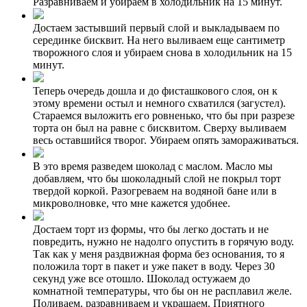
Разравниваем и убираем в холодильник на 15 минут.
Достаем застывший первый слой и выкладываем по
серединке бисквит. На него выливаем еще сантиметр
творожного слоя и убираем снова в холодильник на 15
минут.
Теперь очередь дошла и до фисташкового слоя, он к
этому времени остыл и немного схватился (загустел).
Стараемся выложить его ровненько, что бы при разрезе
торта он был на равне с бисквитом. Сверху выливаем
весь оставшийся творог. Убираем опять замораживаться.
В это время разведем шоколад с маслом. Масло мы
добавляем, что бы шоколадный слой не покрыл торт
твердой коркой. Разогреваем на водяной бане или в
микроволновке, что мне кажется удобнее.
Достаем торт из формы, что бы легко достать и не
повредить, нужно не надолго опустить в горячую воду.
Так как у меня раздвижная форма без основания, то я
положила торт в пакет и уже пакет в воду. Через 30
секунд уже все отошло. Шоколад остужаем до
комнатной температуры, что бы он не расплавил желе.
Поливаем, разравниваем и украшаем. Приятного