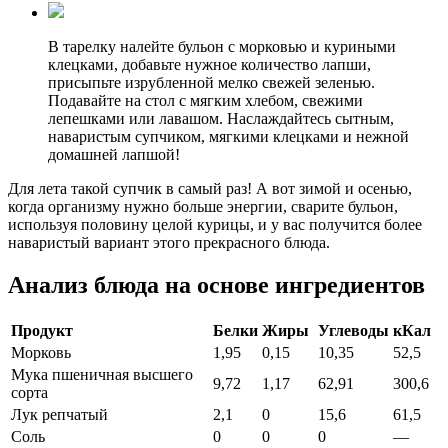
В тарелку налейте бульон с морковью и куриными
клецками, добавьте нужное количество лапши,
присыпьте изрубленной мелко свежей зеленью.
Подавайте на стол с мягким хлебом, свежими
лепешками или лавашом. Наслаждайтесь сытным,
наваристым супчиком, мягкими клецками и нежной
домашней лапшой!
Для лета такой супчик в самый раз! А вот зимой и осенью,
когда организму нужно больше энергии, сварите бульон,
используя половину целой курицы, и у вас получится более
наваристый вариант этого прекрасного блюда.
Анализ блюда на основе ингредиентов
Продукт
Белки
Жиры
Углеводы
кКал
Морковь
1,95
0,15
10,35
52,5
Мука пшеничная высшего
9,72
1,17
62,91
300,6
сорта
Лук репчатый
2,1
0
15,6
61,5
Соль
0
0
0
—