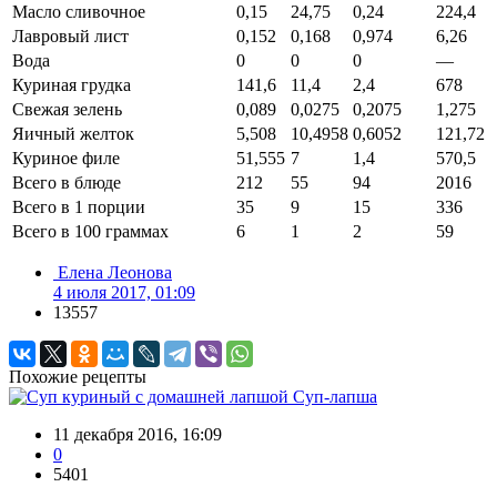
Масло сливочное
0,15
24,75
0,24
224,4
Лавровый лист
0,152
0,168
0,974
6,26
Вода
0
0
0
—
Куриная грудка
141,6
11,4
2,4
678
Свежая зелень
0,089
0,0275
0,2075
1,275
Яичный желток
5,508
10,4958
0,6052
121,72
Куриное филе
51,555
7
1,4
570,5
Всего в блюде
212
55
94
2016
Всего в 1 порции
35
9
15
336
Всего в 100 граммах
6
1
2
59
Елена Леонова
4 июля 2017, 01:09
13557
Похожие рецепты
Суп-лапша
11 декабря 2016, 16:09
0
5401