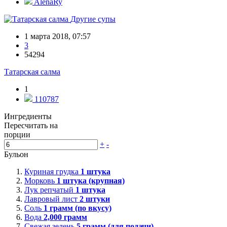
AlenaRy
Другие супы
1 марта 2018, 07:57
3
54294
Татарская салма
1
110787
Ингредиенты
Пересчитать на
порции
+
-
Бульон
Куриная грудка
1
штука
Морковь
1
штука (крупная)
Лук репчатый
1
штука
Лавровый лист
2
штуки
Соль
1
грамм (по вкусу)
Вода
2,000
грамм
Свежая зелень
5
грамм (для подачи)