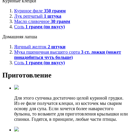
Куриные клецки
Куриное филе
350
грамм
Лук репчатый
1
штука
Масло сливочное
30
грамм
Соль
1
грамм (по вкусу)
Домашняя лапша
Яичный желток
2
штуки
Мука пшеничная высшего сорта
3
ст. ложки (может
понадобиться чуть больше)
Соль
1
грамм (по вкусу)
Приготовление
Для этого супчика достаточно целой куриной грудки.
Из ее филе получатся клецки, из косточек мы сварим
основу для супа. Если хочется более наваристого
бульона, то возьмите для приготовления крылышки или
спинки. Годятся, в принципе, любые части птицы.