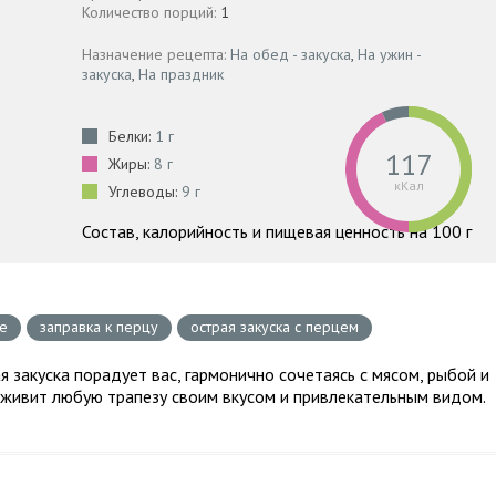
Количество порций:
1
Назначение рецепта:
На обед - закуска
,
На ужин -
закуска
,
На праздник
Белки:
1 г
117
Жиры:
8 г
кКал
Углеводы:
9 г
Состав, калорийность и пищевая ценность на 100 г
ке
заправка к перцу
острая закуска с перцем
ая закуска порадует вас, гармонично сочетаясь с мясом, рыбой и
живит любую трапезу своим вкусом и привлекательным видом.