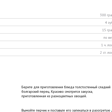
300 гр
4 зу
15 гр
по вк
1 ч. ло
2 ст. ло
Берите для приготовления блюда толстостенный сладкий
болгарский перец. Красиво смотрится закуска,
приготовленная из разноцветных овощей.
Вымойте перчик и поставьте его запекаться в разогретую