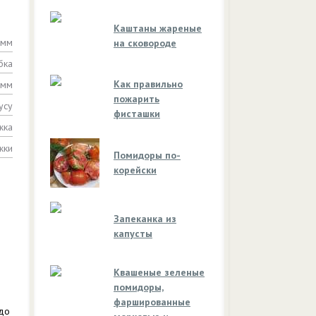
Каштаны жареные
амм
на сковороде
бка
Как правильно
амм
пожарить
усу
фисташки
жка
жки
Помидоры по-
корейски
Запеканка из
капусты
Квашеные зеленые
помидоры,
фаршированные
 до