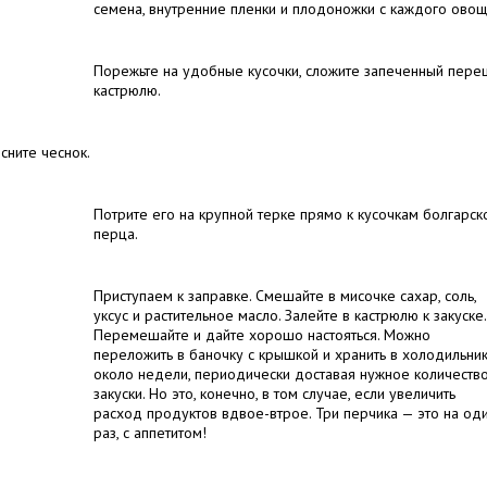
семена, внутренние пленки и плодоножки с каждого овощ
Порежьте на удобные кусочки, сложите запеченный пере
кастрюлю.
сните чеснок.
Потрите его на крупной терке прямо к кусочкам болгарск
перца.
Приступаем к заправке. Смешайте в мисочке сахар, соль,
уксус и растительное масло. Залейте в кастрюлю к закуске.
Перемешайте и дайте хорошо настояться. Можно
переложить в баночку с крышкой и хранить в холодильни
около недели, периодически доставая нужное количеств
закуски. Но это, конечно, в том случае, если увеличить
расход продуктов вдвое-втрое. Три перчика — это на од
раз, с аппетитом!