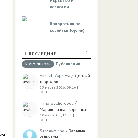
морковью и
чесноком
Папоротник по-
корейски (орляк)
ПОСЛЕДНИЕ
Комментарии
Публикации
/
AnzhelaVopseva
Детский
творожок
23 марта 2026, 09:16
|
1
/
TimofeyCherepov
Маринованная корюшка
10 мая 2025, 11:42
|
1
/
Sergeymihno
Вяленые
ите
кальмары