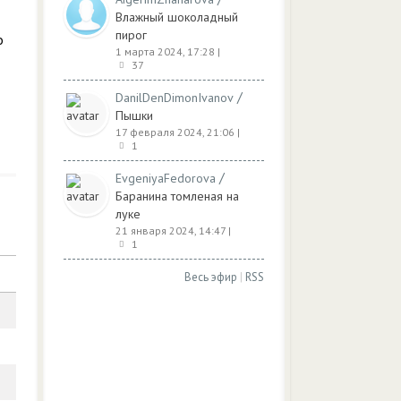
Влажный шоколадный
пирог
о
1 марта 2024, 17:28
|
37
/
DanilDenDimonIvanov
Пышки
17 февраля 2024, 21:06
|
1
/
EvgeniyaFedorova
Баранина томленая на
луке
21 января 2024, 14:47
|
1
Весь эфир
|
RSS