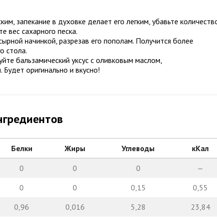
им, запекание в духовке делает его легким, убавьте количеств
те вес сахарного песка.
ырной начинкой, разрезав его пополам. Получится более
о стола.
уйте бальзамический уксус с оливковым маслом,
 Будет оригинально и вкусно!
нгредиентов
Белки
Жиры
Углеводы
кКал
0
0
0
—
0
0
0,15
0,55
0,96
0,016
5,28
23,84