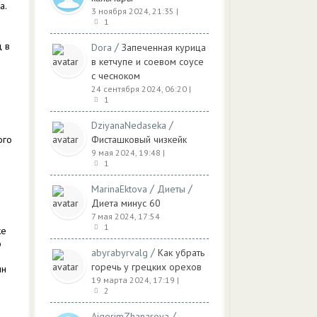
а.
3 ноября 2024, 21:35
|
1
ц в
/
Dora
Запеченная курица
в кетчупе и соевом соусе
с чесноком
24 сентября 2024, 06:20
|
1
/
DziyanaNedaseka
ого
Фисташковый чизкейк
9 мая 2024, 19:48
|
1
/
/
MarinaEktova
Диеты
Диета минус 60
7 мая 2024, 17:54
1
ке
о
/
abyrabyrvalg
Как убрать
горечь у грецких орехов
ин
19 марта 2024, 17:19
|
2
/
AigerimZhanarova