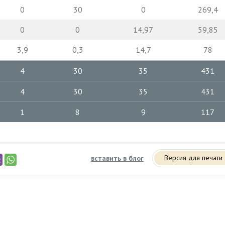
0
30
0
269,4
0
0
14,97
59,85
3,9
0,3
14,7
78
4
30
35
431
4
30
35
431
1
8
9
117
Версия для печати
вставить в блог