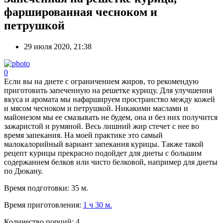
фаршированная чесноком и
петрушкой
29 июля 2020, 21:38
0
Если вы на диете с ограничением жиров, то рекомендую
приготовить запеченную на решетке курицу. Для улучшения
вкуса и аромата мы нафаршируем пространство между кожей
и мясом чесноком и петрушкой. Никакими маслами и
майонезом мы ее смазывать не будем, она и без них получится
зажаристой и румяной. Весь лишний жир стечет с нее во
время запекания. На моей практике это самый
малокалорийный вариант запекания курицы. Также такой
рецепт курицы прекрасно подойдет для диеты с большим
содержанием белков или чисто белковой, например для диеты
по Дюкану.
Время подготовки:
35 м.
Время приготовления:
1 ч 30 м.
Количество порций:
4