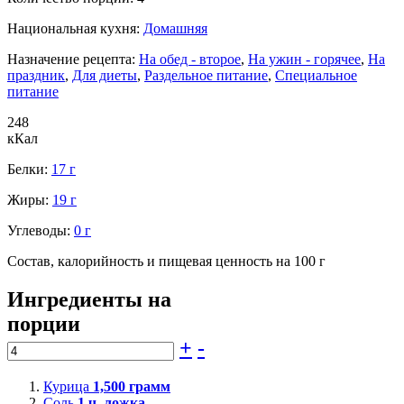
Национальная кухня:
Домашняя
Назначение рецепта:
На обед - второе
,
На ужин - горячее
,
На
праздник
,
Для диеты
,
Раздельное питание
,
Специальное
питание
248
кКал
Белки:
17 г
Жиры:
19 г
Углеводы:
0 г
Состав, калорийность и пищевая ценность на 100 г
Ингредиенты на
порции
+
-
Курица
1,500
грамм
Соль
1
ч. ложка