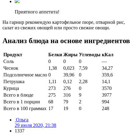
Приятного аппетита!
На гарнир рекомендую картофельное пюре, отварной рис,
салат из свежих овощей или просто свежие овощи.
Анализ блюда на основе ингредиентов
Продукт
Белки
Жиры
Углеводы
кКал
Соль
0
0
0
—
Чеснок
1,38
0,023
7,59
34,27
Подсолнечное масло
0
39,96
0
359,6
Петрушка
1,11
0,12
2,28
14,1
Курица
273
276
0
3570
Всего в блюде
275
316
9
3977
Всего в 1 порции
68
79
2
994
Всего в 100 граммах
17
19
0
248
Ольга
29 июля 2020, 21:38
1337