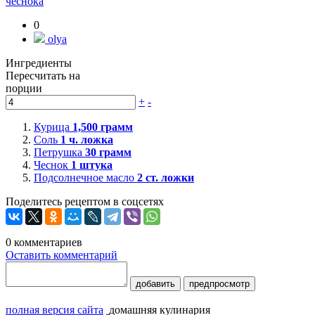
чеснока
0
olya
Ингредиенты
Пересчитать на
порции
+
-
Курица
1,500
грамм
Соль
1
ч. ложка
Петрушка
30
грамм
Чеснок
1
штука
Подсолнечное масло
2
ст. ложки
Поделитесь рецептом в соцсетях
0
комментариев
Оставить комментарий
добавить
предпросмотр
полная версия сайта
домашняя кулинария