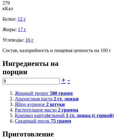
279
кКал
Белки:
12 г
Жиры:
17 г
Углеводы:
16 г
Состав, калорийность и пищевая ценность на 100 г
Ингредиенты на
порции
+
-
Жирный творог
500
грамм
Арахисовая паста
2
ст. ложки
Яйцо куриное
2
штуки
Растительное масло
2
грамма
Крахмал картофельный
1
ст. ложка (с горкой)
Сахарный песок
75
грамм
Приготовление