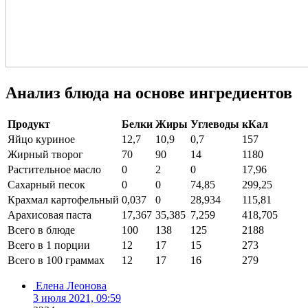
Анализ блюда на основе ингредиентов
Продукт
Белки
Жиры
Углеводы
кКал
Яйцо куриное
12,7
10,9
0,7
157
Жирный творог
70
90
14
1180
Растительное масло
0
2
0
17,96
Сахарный песок
0
0
74,85
299,25
Крахмал картофельный
0,037
0
28,934
115,81
Арахисовая паста
17,367
35,385
7,259
418,705
Всего в блюде
100
138
125
2188
Всего в 1 порции
12
17
15
273
Всего в 100 граммах
12
17
16
279
Елена Леонова
3 июля 2021, 09:59