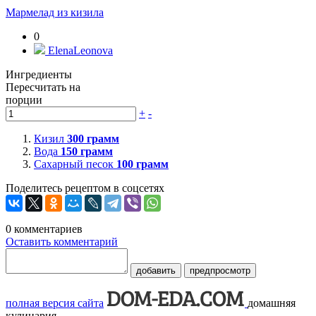
Мармелад из кизила
0
ElenaLeonova
Ингредиенты
Пересчитать на
порции
+
-
Кизил
300
грамм
Вода
150
грамм
Сахарный песок
100
грамм
Поделитесь рецептом в соцсетях
0
комментариев
Оставить комментарий
добавить
предпросмотр
полная версия сайта
домашняя
кулинария