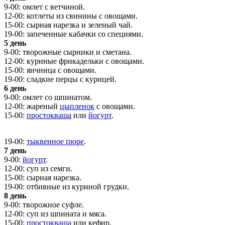
9-00: омлет с ветчиной.
12-00: котлеты из свинины с овощами.
15-00: сырная нарезка и зеленый чай.
19-00: запеченные кабачки со специями.
5 день
9-00: творожные сырники и сметана.
12-00: куриные фрикадельки с овощами.
15-00: яичница с овощами.
19-00: сладкие перцы с курицей.
6 день
9-00: омлет со шпинатом.
12-00: жареный
цыпленок
с овощами.
15-00:
простокваша
или
йогурт
.
19-00:
тыквенное пюре
.
7 день
9-00:
йогурт
.
12-00: суп из семги.
15-00: сырная нарезка.
19-00: отбивные из куриной грудки.
8 день
9-00: творожное суфле.
12-00: суп из шпината и мяса.
15-00:
простокваша
или кефир.