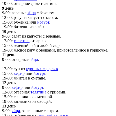
19-00: отварное филе телятины.
9 день
9-00: вареные
яйца
с беконом.
12-00: рагу из капусты с мясом.
15-00: ряженка или
йогурт
.
19-00: биточки из рыбы.
10 день
9-00: салат из капусты с зеленью.
12-00:
телятина
отварная.
15-00: зеленый чай и любой сыр.
19-00: мясное рагу с овощами, приготовленное в горшочке.
11 день
9-00: отварные
яйца
.
12-00: суп из
куриных сердечек
.
15-00:
кефир
или
йогурт
.
19-00: минтай в сметане.
12 день
9-00:
кефир
или
йогурт
.
12-00: отварная
телятина
с грибами.
15-00: сырники со сметаной.
19-00: запеканка из овощей.
13 день
9-00:
яйца
, запеченные с сыром.
12-00: отбивные из
телячьей вырезки
.