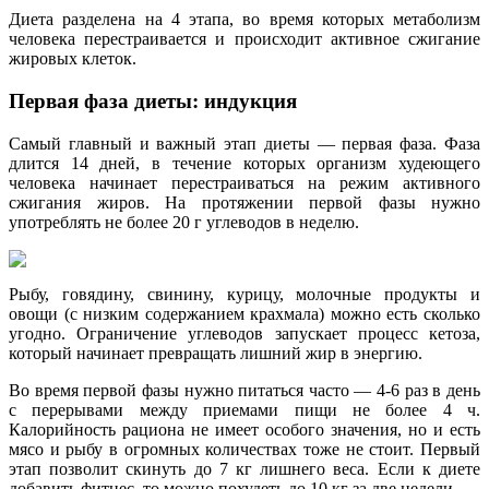
Диета разделена на 4 этапа, во время которых метаболизм
человека перестраивается и происходит активное сжигание
жировых клеток.
Первая фаза диеты: индукция
Самый главный и важный этап диеты — первая фаза. Фаза
длится 14 дней, в течение которых организм худеющего
человека начинает перестраиваться на режим активного
сжигания жиров. На протяжении первой фазы нужно
употреблять не более 20 г углеводов в неделю.
Рыбу, говядину, свинину, курицу, молочные продукты и
овощи (с низким содержанием крахмала) можно есть сколько
угодно. Ограничение углеводов запускает процесс кетоза,
который начинает превращать лишний жир в энергию.
Во время первой фазы нужно питаться часто — 4-6 раз в день
с перерывами между приемами пищи не более 4 ч.
Калорийность рациона не имеет особого значения, но и есть
мясо и рыбу в огромных количествах тоже не стоит. Первый
этап позволит скинуть до 7 кг лишнего веса. Если к диете
добавить фитнес, то можно похудеть до 10 кг за две недели.