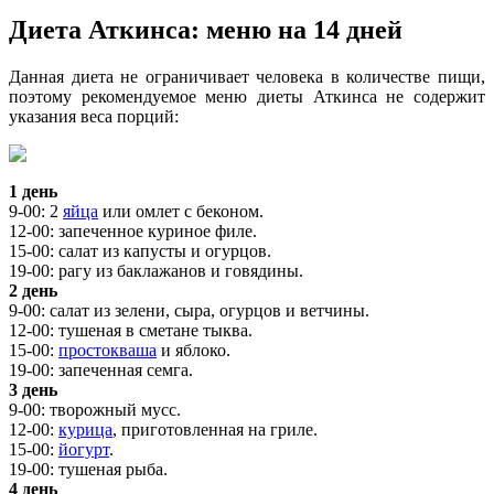
Диета Аткинса: меню на 14 дней
Данная диета не ограничивает человека в количестве пищи,
поэтому рекомендуемое меню диеты Аткинса не содержит
указания веса порций:
1 день
9-00: 2
яйца
или омлет с беконом.
12-00: запеченное куриное филе.
15-00: салат из капусты и огурцов.
19-00: рагу из баклажанов и говядины.
2 день
9-00: салат из зелени, сыра, огурцов и ветчины.
12-00: тушеная в сметане тыква.
15-00:
простокваша
и яблоко.
19-00: запеченная семга.
3 день
9-00: творожный мусс.
12-00:
курица
, приготовленная на гриле.
15-00:
йогурт
.
19-00: тушеная рыба.
4 день