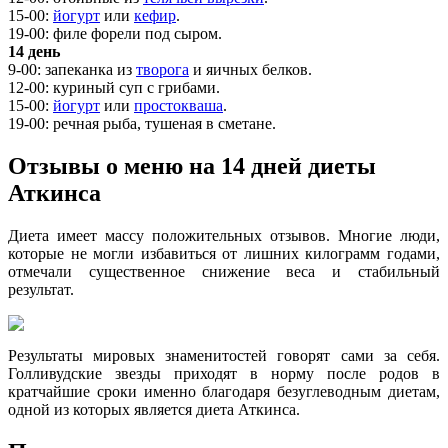
15-00:
йогурт
или
кефир
.
19-00: филе форели под сыром.
14 день
9-00: запеканка из
творога
и яичных белков.
12-00: куриный суп с грибами.
15-00:
йогурт
или
простокваша
.
19-00: речная рыба, тушеная в сметане.
Отзывы о меню на 14 дней диеты
Аткинса
Диета имеет массу положительных отзывов. Многие люди,
которые не могли избавиться от лишних килограмм годами,
отмечали существенное снижение веса и стабильный
результат.
Результаты мировых знаменитостей говорят сами за себя.
Голливудские звезды приходят в норму после родов в
кратчайшие сроки именно благодаря безуглеводным диетам,
одной из которых является диета Аткинса.