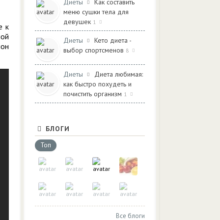
Диеты
Как составить
меню сушки тела для
девушек
1
е к
ной
Диеты
Кето диета -
ион
выбор спортсменов
8
Диеты
Диета любимая:
как быстро похудеть и
почистить организм
1
БЛОГИ
Топ
Все блоги