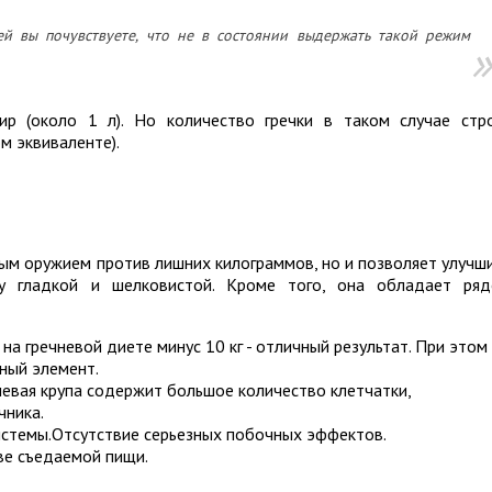
ей вы почувствуете, что не в состоянии выдержать такой режим
р (около 1 л). Но количество гречки в таком случае стр
ом эквиваленте).
зным оружием против лишних килограммов, но и позволяет улучш
жу гладкой и шелковистой. Кроме того, она обладает ря
на гречневой диете минус 10 кг - отличный результат. При этом
ьный элемент.
невая крупа содержит большое количество клетчатки,
чника.
истемы.Отсутствие серьезных побочных эффектов.
ве съедаемой пищи.