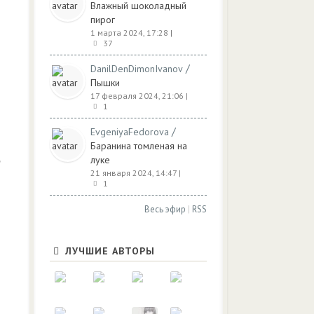
Влажный шоколадный
пирог
1 марта 2024, 17:28
|
37
/
DanilDenDimonIvanov
Пышки
17 февраля 2024, 21:06
|
1
/
EvgeniyaFedorova
Баранина томленая на
луке
21 января 2024, 14:47
|
1
Весь эфир
|
RSS
ЛУЧШИЕ АВТОРЫ