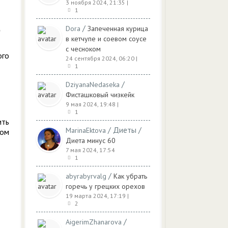
3 ноября 2024, 21:35
|
1
/
Dora
Запеченная курица
в кетчупе и соевом соусе
с чесноком
ого
24 сентября 2024, 06:20
|
1
/
DziyanaNedaseka
Фисташковый чизкейк
9 мая 2024, 19:48
|
1
ить
/
Диеты
/
MarinaEktova
дом
Диета минус 60
7 мая 2024, 17:54
1
/
abyrabyrvalg
Как убрать
горечь у грецких орехов
19 марта 2024, 17:19
|
2
/
AigerimZhanarova