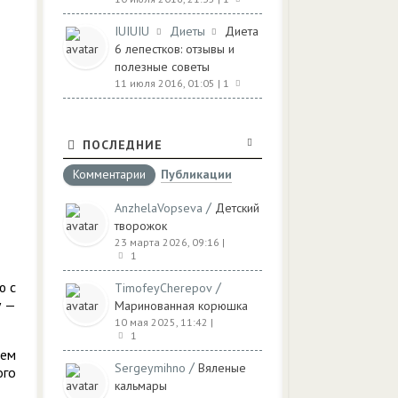
IUIUIU
Диеты
Диета
6 лепестков: отзывы и
полезные советы
11 июля 2016, 01:05
| 1
ПОСЛЕДНИЕ
Комментарии
Публикации
/
AnzhelaVopseva
Детский
творожок
23 марта 2026, 09:16
|
1
ю с
/
TimofeyCherepov
у —
Маринованная корюшка
10 мая 2025, 11:42
|
1
ием
/
Sergeymihno
Вяленые
ого
кальмары