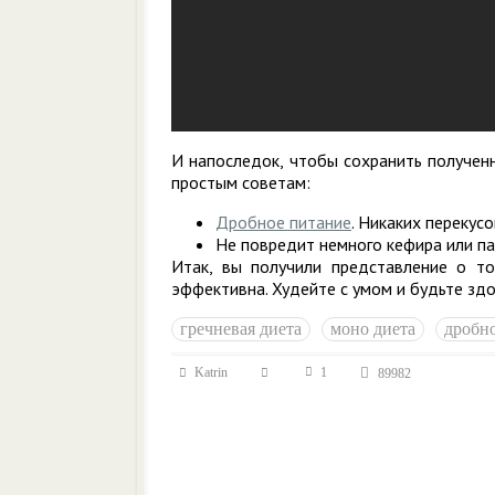
И напоследок, чтобы сохранить полученн
простым советам:
Дробное питание
. Никаких перекус
Не повредит немного кефира или па
Итак, вы получили представление о то
эффективна. Худейте с умом и будьте зд
гречневая диета
моно диета
дробн
Katrin
1
89982