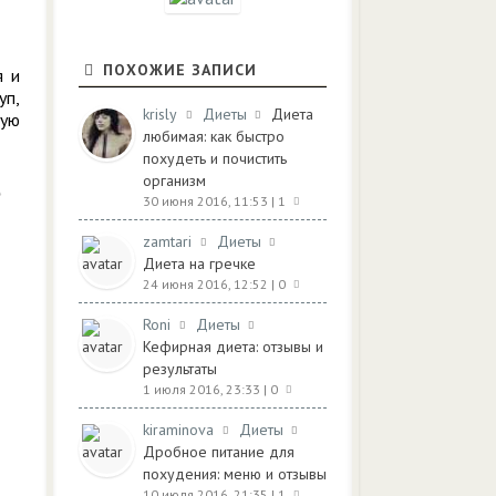
ПОХОЖИЕ ЗАПИСИ
я и
уп,
krisly
Диеты
Диета
вую
любимая: как быстро
похудеть и почистить
организм
30 июня 2016, 11:53
| 1
zamtari
Диеты
Диета на гречке
24 июня 2016, 12:52
| 0
Roni
Диеты
Кефирная диета: отзывы и
результаты
1 июля 2016, 23:33
| 0
kiraminova
Диеты
Дробное питание для
похудения: меню и отзывы
10 июля 2016, 21:35
| 1