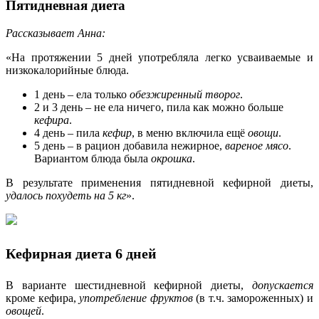
Пятидневная диета
Рассказывает Анна:
«На протяжении 5 дней употребляла легко усваиваемые и
низкокалорийные блюда.
1 день – ела только
обезжиренный творог
.
2 и 3 день – не ела ничего, пила как можно больше
кефира
.
4 день – пила
кефир
, в меню включила ещё
овощи
.
5 день – в рацион добавила нежирное,
вареное мясо
.
Вариантом блюда была
окрошка
.
В результате применения пятидневной кефирной диеты,
удалось похудеть на 5 кг
».
Кефирная диета 6 дней
В варианте шестидневной кефирной диеты,
допускается
кроме кефира,
употребление фруктов
(в т.ч. замороженных) и
овощей
.