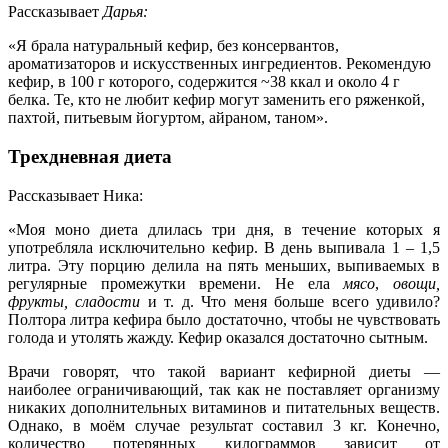
Рассказывает
Дарья:
«Я брала натуральный кефир, без консервантов,
ароматизаторов и искусственных ингредиентов. Рекомендую
кефир, в 100 г которого, содержится ~38 ккал и около 4 г
белка. Те, кто не любит кефир могут заменить его ряженкой,
пахтой, питьевым йогуртом, айраном, таном».
Трехдневная диета
Рассказывает Ника:
«Моя моно диета длилась три дня, в течение которых я
употребляла исключительно кефир. В день выпивала 1 – 1,5
литра. Эту порцию делила на пять меньших, выпиваемых в
регулярные промежутки времени. Не ела
мясо
,
овощи,
фрукты, сладости
и т. д. Что меня больше всего удивило?
Полтора литра кефира было достаточно, чтобы не чувствовать
голода и утолять жажду. Кефир оказался достаточно сытным.
Врачи говорят, что такой вариант кефирной диеты —
наиболее ограничивающий, так как не поставляет организму
никаких дополнительных витаминов и питательных веществ.
Однако, в моём случае результат составил 3 кг. Конечно,
количество потерянных килограммов зависит от