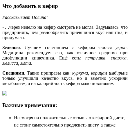
Что добавить в кефир
Рассказывает Полина:
«…через неделю на кефир смотреть не могла. Задумалась, что
предпринять, чем разнообразить приевшийся вкус напитка, и
придумала.
Зеленью
. Лучшим сочетанием с кефиром явился
укроп
.
Медицина рекомендует его, как отличное средство при
дисфункции кишечника. Ещё есть:
петрушка
,
спаржа,
мелисса, мята
.
Специями
. Такие приправы как:
куркума,
корица
и
имбирь
не
только улучшили качество вкуса, но и заметно ускорили
метаболизм, а на калорийность кефира мало повлияли».
Важные примечания:
Несмотря на положительные отзывы о кефирной диете,
не стоит самостоятельно продлевать диету, а также