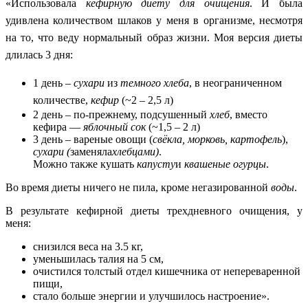
«Использовала
кефирную диету для очищения
. И была
удивлена количеством шлаков у меня в организме, несмотря
на то, что веду нормальный образ жизни. Моя версия диеты
длилась 3 дня:
1 день –
сухари
из
темного хлеба
, в неограниченном
количестве,
кефир
(~2 – 2,5 л)
2 день – по-прежнему, подсушенный
хлеб
, вместо
кефира —
яблочный сок
(~1,5 – 2 л)
3 день – вареные овощи (
свёкла, морковь, картофель
),
сухари (
заменяла
хлебцами)
.
Можно также кушать
капусту
и
квашеные огурцы
.
Во время диеты ничего не пила, кроме негазированной
воды
.
В результате кефирной диеты трехдневного очищения, у
меня:
снизился веса на 3.5 кг,
уменьшилась талия на 5 см,
очистился толстый отдел кишечника от непереваренной
пищи,
стало больше энергии и улучшилось настроение».