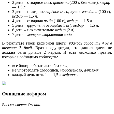
2 день – отварное
мясо
цыпленка
(200 г, без кожи),
кефир
— 1,5 л.
3 день – нежирное
варёное мясо
, лучше
говядина
(100 г),
кефир
— 1,5 л.
4 день – отварная
рыба
(100 г),
кефир
— 1,5 л.
5 день –
фрукты
и
овощи
(до 1 кг),
кефир
— 1,5 л.
6 день – исключительно
кефир
(2 л).
7 день –
минерализированная вода
В результате такой кефирной диеты,
удалось сбросить 4 кг в
течение 7 дней
. Врач предупредил, что данная диета не
должна быть дольше 2 недель. И есть несколько правил,
которые необходимо соблюдать:
все блюда, обязательно
без соли
,
не употреблять
сладостей
,
мороженого
,
алкоголя,
каждый день пить 1 — 1,5 л
кефира
».
Очищение кефиром
Рассказывает Оксана: