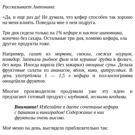
Рассказывает Антонина:
«Да, и еще раз да! Не думала, что кефир способен так хорошо
на меня влиять. Поведала мне о нем подруга.
Три дня сидела только на
1% кефире
и н
астое шиповника
,
конечно без сахара. Остальные три дня, помимо кефира, ела
другие продукты тоже.
Например,
салат
из
моркови, свеклы, свежих огурцов,
помидор
. Запекала
рыбное филе
или
куриные грудки
в фольге,
без жира. Иногда варила (без зажарки)
овощные супы
. Делала
фруктовые салаты из
ананасов, яблок, киви, цитрусовых
. В
день употребляла 1
— 1,5 л кефира
и пол-килограмма
овощей
или
фруктов
.
Многие производители продумали уже эту идею и
предлагают готовый продукт с
клубникой
,
лесными ягодами
.
Внимание!
Избегайте в диете сочетание кефира
с бананом и виноградом! Содержание в них
фруктозы очень высоко.
Моё меню на день, выглядело приблизительно так: