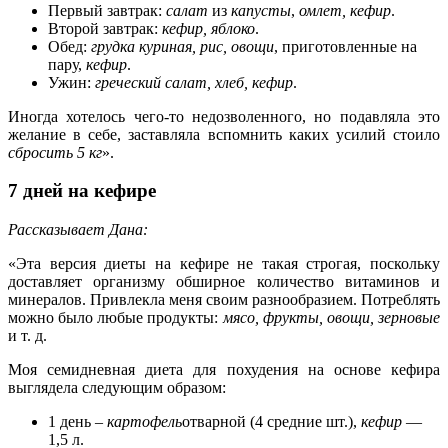
Первый завтрак:
салат
из
капусты
,
омлет, кефир
.
Второй завтрак:
кефир, яблоко
.
Обед:
грудка куриная, рис, овощи
, приготовленные на
пару,
кефир
.
Ужин:
греческий салат, хлеб, кефир
.
Иногда хотелось чего-то недозволенного, но подавляла это
желание в себе, заставляла вспомнить каких усилий стоило
сбросить 5 кг
».
7 дней на кефире
Рассказывает Дана:
«Эта версия диеты на кефире не такая строгая, поскольку
доставляет организму обширное количество витаминов и
минералов. Привлекла меня своим разнообразием. Потреблять
можно было любые продукты:
мясо, фрукты, овощи, зерновые
и т. д.
Моя семидневная диета для похудения на основе кефира
выглядела следующим образом:
1 день –
картофель
отварной (4 средние шт.),
кефир
—
1,5 л.