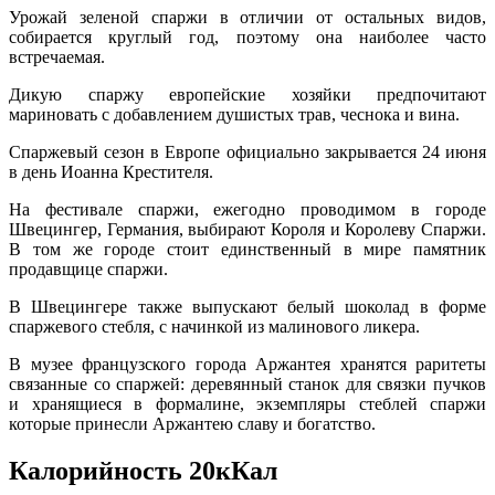
Урожай зеленой спаржи в отличии от остальных видов,
собирается круглый год, поэтому она наиболее часто
встречаемая.
Дикую спаржу европейские хозяйки предпочитают
мариновать с добавлением душистых трав, чеснока и вина.
Спаржевый сезон в Европе официально закрывается 24 июня
в день Иоанна Крестителя.
На фестивале спаржи, ежегодно проводимом в городе
Швецингер, Германия, выбирают Короля и Королеву Спаржи.
В том же городе стоит единственный в мире памятник
продавщице спаржи.
В Швецингере также выпускают белый шоколад в форме
спаржевого стебля, с начинкой из малинового ликера.
В музее французского города Аржантея хранятся раритеты
связанные со спаржей: деревянный станок для связки пучков
и хранящиеся в формалине, экземпляры стеблей спаржи
которые принесли Аржантею славу и богатство.
Калорийность 20кКал