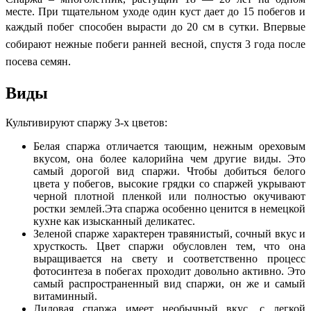
месте. При тщательном уходе один куст дает до 15 побегов и
каждый побег способен вырасти до 20 см в сутки.
Впервые
собирают нежные побеги ранней весной, спустя 3 года после
посева семян.
Виды
Культивируют спаржу 3-х цветов:
Белая спаржа отличается тающим, нежным ореховым
вкусом, она более калорийна чем другие виды. Это
самый дорогой вид спаржи. Чтобы добиться белого
цвета у побегов, высокие грядки со спаржей укрывают
черной плотной пленкой или полностью окучивают
ростки землей.Эта спаржа особенно ценится в немецкой
кухне как изысканный деликатес.
Зеленой спарже характерен травянистый, сочный вкус и
хрусткость. Цвет спаржи обусловлен тем, что она
выращивается на свету и соответственно процесс
фотосинтеза в побегах проходит довольно активно. Это
самый распространенный вид спаржи, он же и самый
витаминный.
Лиловая спаржа имеет необычный вкус, с легкой