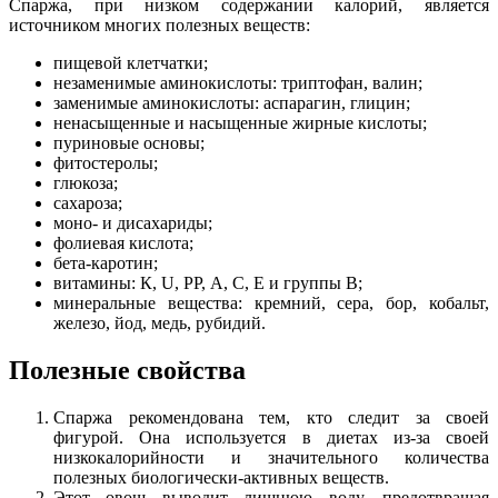
Спаржа, при низком содержании калорий, является
источником многих полезных веществ:
пищевой клетчатки;
незаменимые аминокислоты: триптофан, валин;
заменимые аминокислоты: аспарагин, глицин;
ненасыщенные и насыщенные жирные кислоты;
пуриновые основы;
фитостеролы;
глюкоза;
сахароза;
моно- и дисахариды;
фолиевая кислота;
бета-каротин;
витамины: К, U, PP, А, С, Е и группы В;
минеральные вещества: кремний, сера, бор, кобальт,
железо, йод, медь, рубидий.
Полезные свойства
Спаржа рекомендована тем, кто следит за своей
фигурой. Она используется в диетах из-за своей
низкокалорийности и значительного количества
полезных биологически-активных веществ.
Этот овощ выводит лишнюю воду, предотвращая