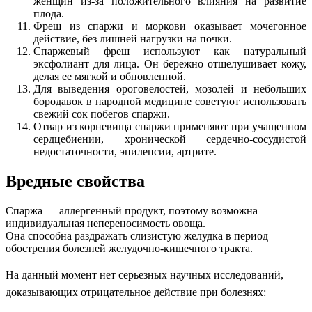
женщин из-за положительного влияния на развитие
плода.
Фреш из спаржи и моркови оказывает мочегонное
действие, без лишней нагрузки на почки.
Спаржевый фреш используют как натуральный
эксфолиант для лица. Он бережно отшелушивает кожу,
делая ее мягкой и обновленной.
Для выведения ороговелостей, мозолей и небольших
бородавок в народной медицине советуют использовать
свежий сок побегов спаржи.
Отвар из корневища спаржи применяют при учащенном
сердцебиении, хронической сердечно-сосудистой
недостаточности, эпилепсии, артрите.
Вредные свойства
Спаржа — аллергенный продукт, поэтому возможна
индивидуальная непереносимость овоща.
Она способна раздражать слизистую желудка в период
обострения болезней желудочно-кишечного тракта.
На данный момент нет серьезных научных исследований,
доказывающих отрицательное действие при болезнях: