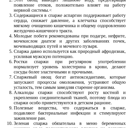
появление отеков, положительно влияет на работу
нервной системы.<
Содержащиеся в спарже аспаргин поддерживает работу
сердца, снижает давление, а клетчатка способствует
мягкому очищению кишечника и общему оздоровлению
желудочно-кишечного тракта.
Молодые побеги рекомендованы при подагре, нефрите,
мочекислом диатезе и других заболеваниях почек,
мочевыводящих путей и мочевого пузыря.
Спаржа давно используется как природный афродизиак,
усиливая мужскую потенцию.
Ростки спаржи при регулярном употреблении
нормализует уровень холестерина в крови, делают
сосуды более эластичными и прочными.
Спаржевый овощ богат антиоксидантами, которые
запускают процессы омоложения, устраняют общую
усталость, тем самым замедляя старение организма.
Алкалоды спаржи способствуют росту костной и
укреплению соединительной тканей, поэтому блюда из
спаржи особо приветствуются в детском рационе.
Полезные вещества, что содержаться в спарже,
подавляют бактериальные инфекции и стимулируют
заживление ран.
Зеленая спаржа обязательна в меню беременных