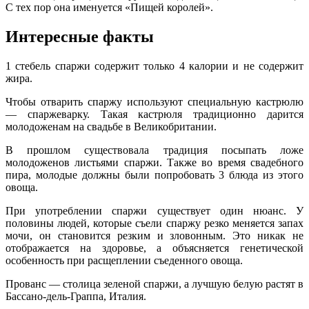
С тех пор она именуется «Пищей королей».
Интересные факты
1 стебель спаржи содержит только 4 калории и не содержит
жира.
Чтобы отварить спаржу используют специальную кастрюлю
— спаржеварку. Такая кастрюля традиционно дарится
молодоженам на свадьбе в Великобритании.
В прошлом существовала традиция посыпать ложе
молодоженов листьями спаржи. Также во время свадебного
пира, молодые должны были попробовать 3 блюда из этого
овоща.
При употреблении спаржи существует один нюанс. У
половины людей, которые съели спаржу резко меняется запах
мочи, он становится резким и зловонным. Это никак не
отображается на здоровье, а объясняется генетической
особенность при расщеплении съеденного овоща.
Прованс — столица зеленой спаржи, а лучшую белую растят в
Бассано-дель-Граппа, Италия.