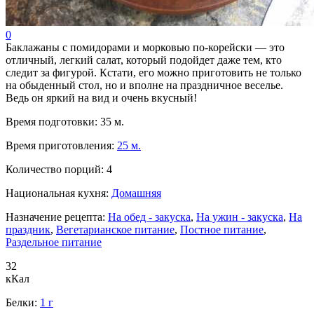
0
Баклажаны с помидорами и морковью по-корейски — это
отличный, легкий салат, который подойдет даже тем, кто
следит за фигурой. Кстати, его можно приготовить не только
на обыденный стол, но и вполне на праздничное веселье.
Ведь он яркий на вид и очень вкусный!
Время подготовки:
35 м.
Время приготовления:
25 м.
Количество порций:
4
Национальная кухня:
Домашняя
Назначение рецепта:
На обед - закуска
,
На ужин - закуска
,
На
праздник
,
Вегетарианское питание
,
Постное питание
,
Раздельное питание
32
кКал
Белки:
1 г