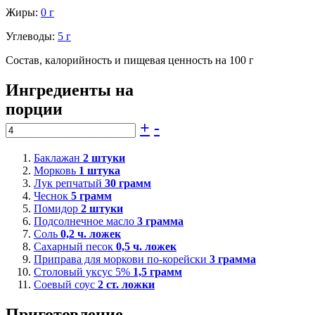
Жиры:
0 г
Углеводы:
5 г
Состав, калорийность и пищевая ценность на 100 г
Ингредиенты на
порции
+
-
Баклажан
2
штуки
Морковь
1
штука
Лук репчатый
30
грамм
Чеснок
5
грамм
Помидор
2
штуки
Подсолнечное масло
3
грамма
Соль
0,2
ч. ложек
Сахарный песок
0,5
ч. ложек
Приправа для моркови по-корейски
3
грамма
Столовый уксус 5%
1,5
грамм
Соевый соус
2
ст. ложки
Приготовление