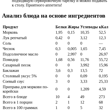
подходящую сервировочную тарелку и можно подавать
к столу. Приятного аппетита!
Анализ блюда на основе ингредиентов
Продукт
Белки
Жиры
Углеводы
кКал
Морковь
1,95
0,15
10,35
52,5
Лук репчатый
0,42
0
3,12
12,3
Соль
0
0
0
—
Чеснок
0,3
0,005
1,65
7,45
Подсолнечное масло
0
2,997
0
26,97
Помидор
1,68
0,56
11,76
55,72
Сахарный песок
0
0
3,992
15,96
Баклажан
3,6
0,3
13,5
72
Столовый уксус 5%
0
0
0,09
0,195
Соевый соус
3
0
3,33
25,33
Приправа для моркови по-
0
0
1,209
4,59
корейски
Всего в блюде
10
4
49
273
Всего в 1 порции
2
1
12
68
Всего в 100 граммах
1
0
5
32