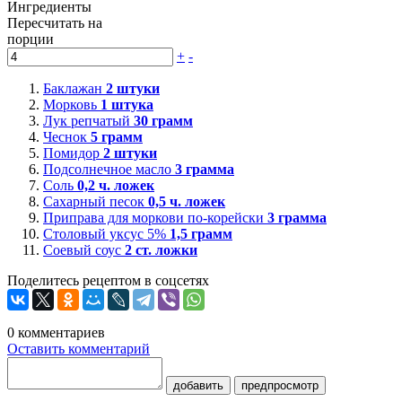
Ингредиенты
Пересчитать на
порции
+
-
Баклажан
2
штуки
Морковь
1
штука
Лук репчатый
30
грамм
Чеснок
5
грамм
Помидор
2
штуки
Подсолнечное масло
3
грамма
Соль
0,2
ч. ложек
Сахарный песок
0,5
ч. ложек
Приправа для моркови по-корейски
3
грамма
Столовый уксус 5%
1,5
грамм
Соевый соус
2
ст. ложки
Поделитесь рецептом в соцсетях
0
комментариев
Оставить комментарий
добавить
предпросмотр