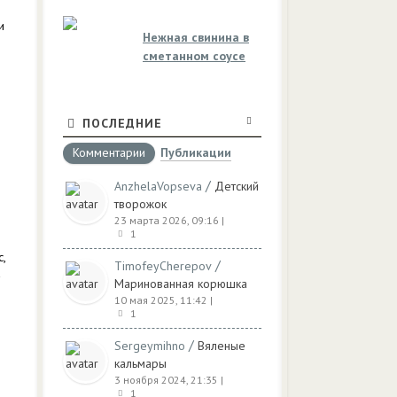
и
Нежная свинина в
сметанном соусе
ПОСЛЕДНИЕ
Комментарии
Публикации
/
AnzhelaVopseva
Детский
творожок
23 марта 2026, 09:16
|
1
,
/
TimofeyCherepov
Маринованная корюшка
10 мая 2025, 11:42
|
1
/
Sergeymihno
Вяленые
кальмары
3 ноября 2024, 21:35
|
1