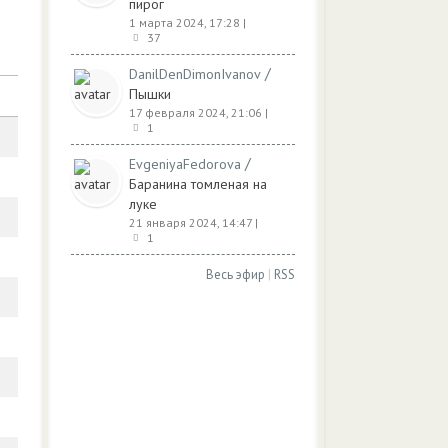
пирог
1 марта 2024, 17:28
|
37
/
DanilDenDimonIvanov
Пышки
17 февраля 2024, 21:06
|
1
/
EvgeniyaFedorova
Баранина томленая на
луке
21 января 2024, 14:47
|
1
Весь эфир
|
RSS