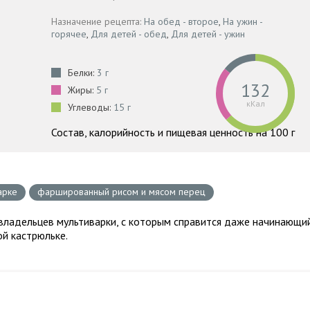
Назначение рецепта:
На обед - второе
,
На ужин -
горячее
,
Для детей - обед
,
Для детей - ужин
Белки:
3 г
132
Жиры:
5 г
кКал
Углеводы:
15 г
Состав, калорийность и пищевая ценность на 100 г
арке
фаршированный рисом и мясом перец
 владельцев мультиварки, с которым справится даже начинающи
ой кастрюльке.