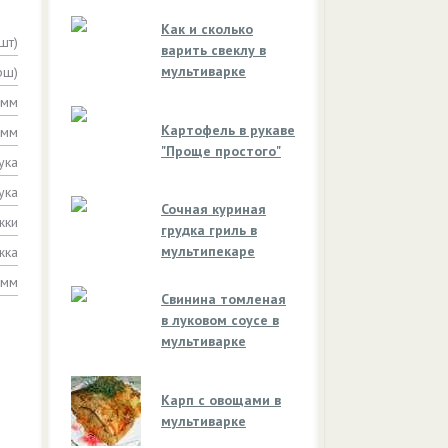
Как и сколько
шт)
варить свеклу в
мультиварке
рш)
амм
Картофель в рукаве
амм
"Проще простого"
ука
ука
Сочная куриная
жки
грудка гриль в
мультипекаре
жка
амм
Свинина томленая
в луковом соусе в
мультиварке
Карп с овощами в
мультиварке