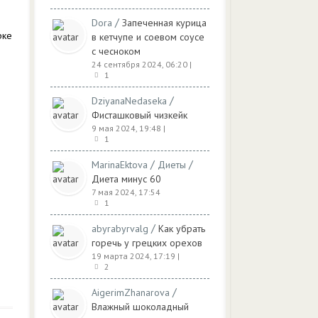
/
Dora
Запеченная курица
рке
в кетчупе и соевом соусе
с чесноком
24 сентября 2024, 06:20
|
1
/
DziyanaNedaseka
Фисташковый чизкейк
9 мая 2024, 19:48
|
1
/
/
MarinaEktova
Диеты
Диета минус 60
7 мая 2024, 17:54
1
/
abyrabyrvalg
Как убрать
горечь у грецких орехов
19 марта 2024, 17:19
|
2
/
AigerimZhanarova
Влажный шоколадный