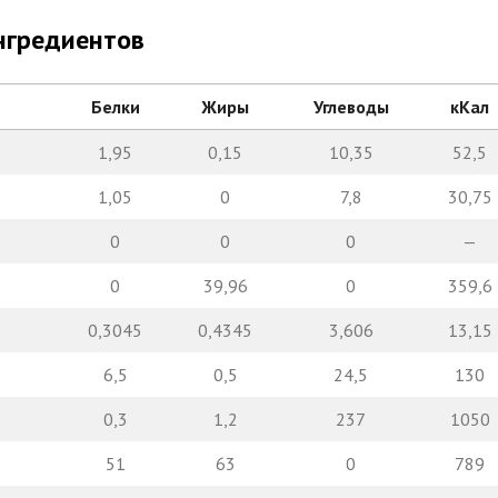
нгредиентов
Белки
Жиры
Углеводы
кКал
1,95
0,15
10,35
52,5
1,05
0
7,8
30,75
0
0
0
—
0
39,96
0
359,6
0,3045
0,4345
3,606
13,15
6,5
0,5
24,5
130
0,3
1,2
237
1050
51
63
0
789