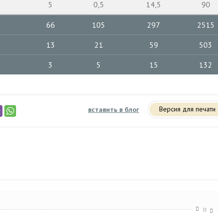
5
0,5
14,5
90
66
105
297
2515
13
21
59
503
3
5
15
132
Версия для печати
вставить в блог
0