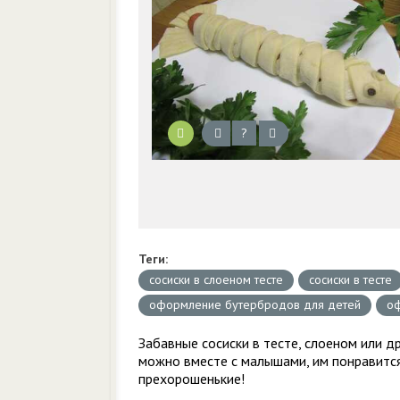
?
Теги:
сосиски в слоеном тесте
сосиски в тесте
оформление бутербродов для детей
оф
Забавные сосиски в тесте, слоеном или д
можно вместе с малышами, им понравится
прехорошенькие!