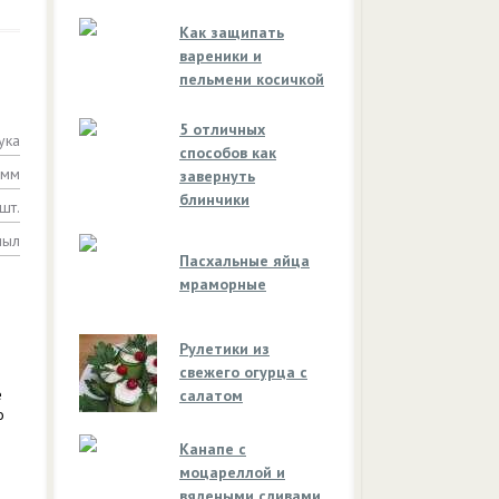
Как защипать
вареники и
пельмени косичкой
5 отличных
ука
способов как
амм
завернуть
блинчики
шт.
пыл
Пасхальные яйца
мраморные
Рулетики из
свежего огурца с
е
салатом
о
Канапе с
моцареллой и
вялеными сливами