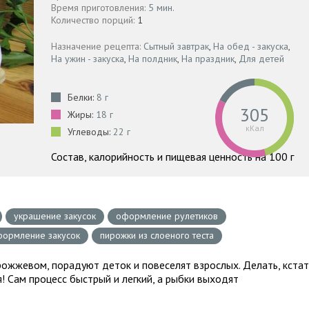
Время приготовления:
5 мин.
Количество порций:
1
Назначение рецепта:
Сытный завтрак
,
На обед - закуска
,
На ужин - закуска
,
На полдник
,
На праздник
,
Для детей
Белки:
8 г
305
Жиры:
18 г
кКал
Углеводы:
22 г
Состав, калорийность и пищевая ценность на 100 г
украшение закусок
оформление рулетиков
ормление закусок
пирожки из слоеного теста
рожжевом, порадуют деток и повеселят взрослых. Делать, кстат
! Сам процесс быстрый и легкий, а рыбки выходят