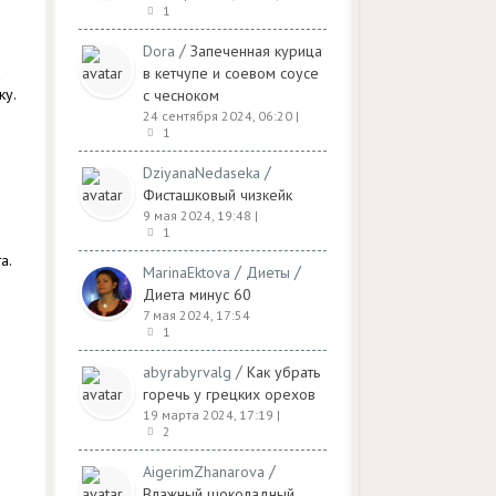
1
/
Dora
Запеченная курица
в кетчупе и соевом соусе
а
ку.
с чесноком
24 сентября 2024, 06:20
|
1
/
DziyanaNedaseka
Фисташковый чизкейк
9 мая 2024, 19:48
|
1
а.
/
/
MarinaEktova
Диеты
Диета минус 60
7 мая 2024, 17:54
1
/
abyrabyrvalg
Как убрать
горечь у грецких орехов
19 марта 2024, 17:19
|
2
/
AigerimZhanarova
Влажный шоколадный