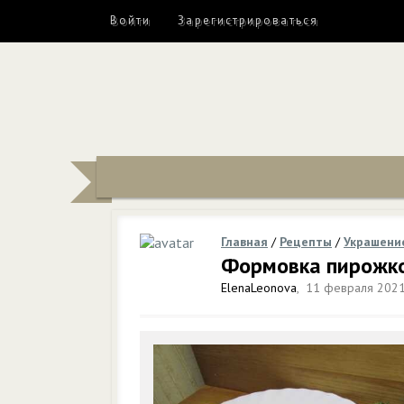
Войти
Зарегистрироваться
Главная
/
Рецепты
/
Украшени
Формовка пирожко
ElenaLeonova
,
11 февраля 2021