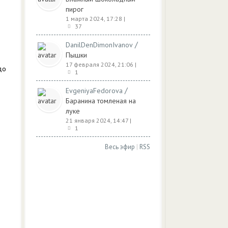
пирог
1 марта 2024, 17:28
|
37
/
DanilDenDimonIvanov
Пышки
17 февраля 2024, 21:06
|
до
1
/
EvgeniyaFedorova
Баранина томленая на
луке
21 января 2024, 14:47
|
1
Весь эфир
|
RSS