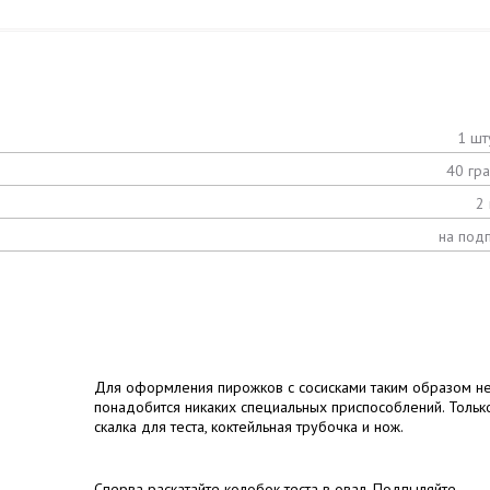
1 шт
40 гр
2 
на под
Для оформления пирожков с сосисками таким образом н
понадобится никаких специальных приспособлений. Тольк
скалка для теста, коктейльная трубочка и нож.
Сперва раскатайте колобок теста в овал. Подпыляйте