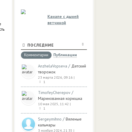
Канапе с дыней
ветчиной
е
сть
ПОСЛЕДНИЕ
Комментарии
Публикации
/
AnzhelaVopseva
Детский
творожок
23 марта 2026, 09:16
|
1
/
TimofeyCherepov
Маринованная корюшка
10 мая 2025, 11:42
|
1
/
Sergeymihno
Вяленые
кальмары
3 ноября 2024, 21:35
|