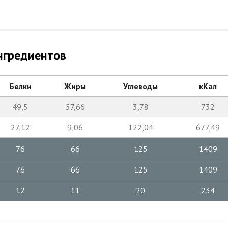
нгредиентов
Белки
Жиры
Углеводы
кКал
49,5
57,66
3,78
732
27,12
9,06
122,04
677,49
76
66
125
1409
76
66
125
1409
12
11
20
234