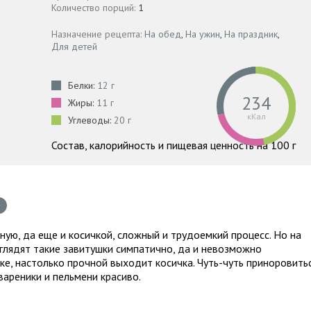
Количество порций:
1
Назначение рецепта:
На обед
,
На ужин
,
На праздник
,
Для детей
Белки:
12 г
234
Жиры:
11 г
кКал
Углеводы:
20 г
Состав, калорийность и пищевая ценность на 100 г
ную, да еще и косичкой, сложный и трудоемкий процесс. Но на
ыглядят такие завитушки симпатично, да и невозможно
рке, настолько прочной выходит косичка. Чуть-чуть приноровитьс
вареники и пельмени красиво.