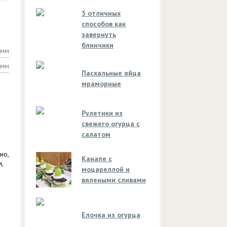
5 отличных
способов как
завернуть
блинчики
амм
амм
Пасхальные яйца
мраморные
Рулетики из
свежего огурца с
салатом
но,
Канапе с
,
моцареллой и
вялеными сливами
Елочка из огурца