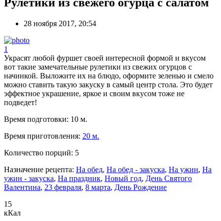
Рулетики из свежего огурца с салатом
28 ноября 2017, 20:54
1
Украсят любой фуршет своей интересной формой и вкусом
вот такие замечательные рулетики из свежих огурцов с
начинкой. Выложите их на блюдо, оформите зеленью и смело
можно ставить такую закуску в самый центр стола. Это будет
эффектное украшение, яркое и своим вкусом тоже не
подведет!
Время подготовки:
10 м.
Время приготовления:
20 м.
Количество порций:
5
Назначение рецепта:
На обед
,
На обед - закуска
,
На ужин
,
На
ужин - закуска
,
На праздник
,
Новый год
,
День Святого
Валентина
,
23 февраля
,
8 марта
,
День Рождение
15
кКал