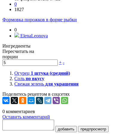
0
1827
Формовка пирожков в форме рыбки
0
ElenaLeonova
Ингредиенты
Пересчитать на
порции
+
-
Огурец
1
штука (средний)
Соль
по вкусу
Свежая зелень
для украшения
Поделитесь рецептом в соцсетях
0
комментариев
Оставить комментарий
добавить
предпросмотр