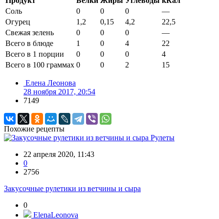
Продукт
Белки
Жиры
Углеводы
кКал
Соль
0
0
0
—
Огурец
1,2
0,15
4,2
22,5
Свежая зелень
0
0
0
—
Всего в блюде
1
0
4
22
Всего в 1 порции
0
0
0
4
Всего в 100 граммах
0
0
2
15
Елена Леонова
28 ноября 2017, 20:54
7149
Похожие рецепты
Рулеты
22 апреля 2020, 11:43
0
2756
Закусочные рулетики из ветчины и сыра
0
ElenaLeonova