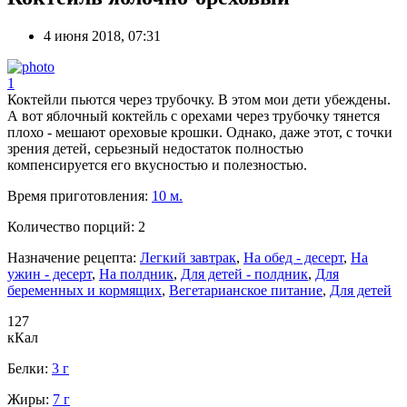
4 июня 2018, 07:31
1
Коктейли пьются через трубочку. В этом мои дети убеждены.
А вот яблочный коктейль с орехами через трубочку тянется
плохо - мешают ореховые крошки. Однако, даже этот, с точки
зрения детей, серьезный недостаток полностью
компенсируется его вкусностью и полезностью.
Время приготовления:
10 м.
Количество порций:
2
Назначение рецепта:
Легкий завтрак
,
На обед - десерт
,
На
ужин - десерт
,
На полдник
,
Для детей - полдник
,
Для
беременных и кормящих
,
Вегетарианское питание
,
Для детей
127
кКал
Белки:
3 г
Жиры:
7 г