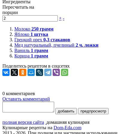
Ингредиенты
Пересчитать на
порции
+
-
Молоко
250
грамм
Яблоко
1
штука
Грецкий орех
0,3
стаканов
Мед натуральный, пчелиный
2
ч. ложки
Ваниль
1
грамм
Корица
1
грамм
Поделитесь рецептом в соцсетях
0
комментариев
Оставить комментарий
добавить
предпросмотр
полная версия сайта
домашняя кулинария
Кулинарные рецепты на
Dom-Eda.com
2013 - 2026. При полном или частичном использовании