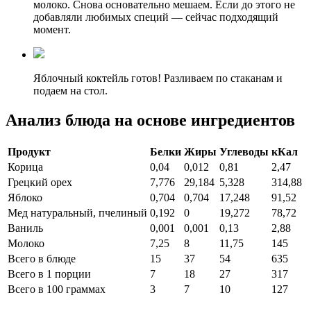
молоко. Снова основательно мешаем. Если до этого не
добавляли любимых специй — сейчас подходящий
момент.
Яблочный коктейль готов! Разливаем по стаканам и
подаем на стол.
Анализ блюда на основе ингредиентов
Продукт
Белки
Жиры
Углеводы
кКал
Корица
0,04
0,012
0,81
2,47
Грецкий орех
7,776
29,184
5,328
314,88
Яблоко
0,704
0,704
17,248
91,52
Мед натуральный, пчелиный
0,192
0
19,272
78,72
Ваниль
0,001
0,001
0,13
2,88
Молоко
7,25
8
11,75
145
Всего в блюде
15
37
54
635
Всего в 1 порции
7
18
27
317
Всего в 100 граммах
3
7
10
127