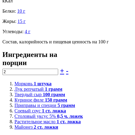
кКал
Белки:
10 г
Жиры:
15 г
Углеводы:
4 г
Состав, калорийность и пищевая ценность на 100 г
Ингредиенты на
порции
+
-
Морковь
1
штука
Лук репчатый
1
грамм
Твердый сыр
100
грамм
Куриное филе
150
грамм
Приправы и специи
5
грамм
Соевый соус
1
ст. ложка
Столовый уксус 5%
0,5
ч. ложек
Растительное масло
1
ст. ложка
Майонез
2
ст. ложки