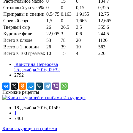
Растительное масло
0
15
0
134,7
Столовый уксус 5%
0
0
0,15
0,325
Приправы и специи
0,5475
0,163
1,9155
12,75
Соевый соус
1,5
0
1,665
12,665
Твердый сыр
26
26,5
3,5
355,6
Куриное филе
22,095
3
0,6
244,5
Всего в блюде
53
78
20
1126
Всего в 1 порции
26
39
10
563
Всего в 100 граммах
10
15
4
226
Кристина Перебоева
25 декабря 2016, 09:32
2792
Похожие рецепты
Из курицы
18 декабря 2016, 01:49
1
7461
Киви с курицей и грибами