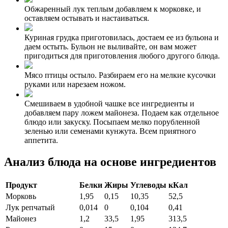
Обжаренный лук теплым добавляем к морковке, и
оставляем остывать и настаиваться.
Куриная грудка приготовилась, достаем ее из бульона и
даем остыть. Бульон не выливайте, он вам может
пригодиться для приготовления любого другого блюда.
Мясо птицы остыло. Разбираем его на мелкие кусочки
руками или нарезаем ножом.
Смешиваем в удобной чашке все ингредиенты и
добавляем пару ложем майонеза. Подаем как отдельное
блюдо или закуску. Посыпаем мелко порубленной
зеленью или семенами кунжута. Всем приятного
аппетита.
Анализ блюда на основе ингредиентов
Продукт
Белки
Жиры
Углеводы
кКал
Морковь
1,95
0,15
10,35
52,5
Лук репчатый
0,014
0
0,104
0,41
Майонез
1,2
33,5
1,95
313,5