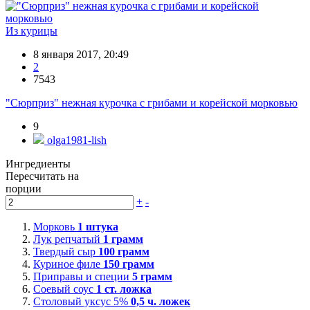
Из курицы
8 января 2017, 20:49
2
7543
"Сюрприз" нежная курочка с грибами и корейской морковью
9
olga1981-lish
Ингредиенты
Пересчитать на
порции
+
-
Морковь
1
штука
Лук репчатый
1
грамм
Твердый сыр
100
грамм
Куриное филе
150
грамм
Приправы и специи
5
грамм
Соевый соус
1
ст. ложка
Столовый уксус 5%
0,5
ч. ложек