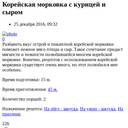
Корейская морковка с курицей и
сыром
25 декабря 2016, 09:32
0
Разбавить вкус острой и пикантной корейской морковки
поможет нежное мясо птицы и сыр. Такое сочетание придаст
мягкости и нежности полюбившейся многим корейской
морковке. Конечно, рецептов с использованием корейской
морковки существует очень много, но этот полюбился мне
особенно.
Время подготовки:
15 м.
Время приготовления:
45 м.
Количество порций:
2
Назначение рецепта:
На обед - закуска
,
На ужин - закуска
,
На
праздник
226