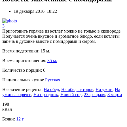
19 декабря 2016, 18:22
3
Приготовить горячее из котлет можно не только в сковороде.
Получается очень вкусное и ароматное блюдо, если котлеты
запечь в духовке вместе с помидорами и сыром.
Время подготовки:
15 м.
Время приготовления:
35 м.
Количество порций:
6
Национальная кухня:
Русская
Назначение рецепта:
На обед
,
На обед - второе
,
На ужин
,
На
ужин - горячее
,
На праздник
,
Новый год
,
23 февраля
,
8 марта
198
кКал
Белки:
12 г