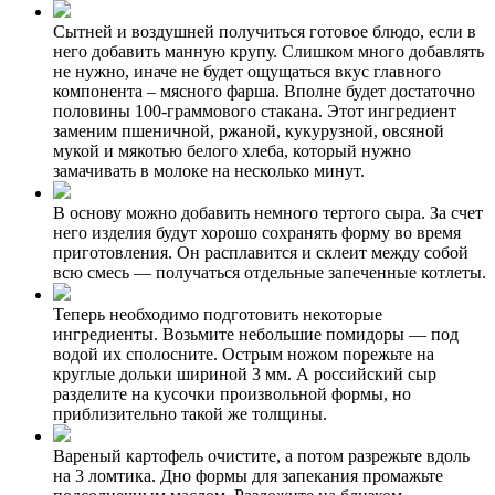
Сытней и воздушней получиться готовое блюдо, если в
него добавить манную крупу. Слишком много добавлять
не нужно, иначе не будет ощущаться вкус главного
компонента – мясного фарша. Вполне будет достаточно
половины 100-граммового стакана. Этот ингредиент
заменим пшеничной, ржаной, кукурузной, овсяной
мукой и мякотью белого хлеба, который нужно
замачивать в молоке на несколько минут.
В основу можно добавить немного тертого сыра. За счет
него изделия будут хорошо сохранять форму во время
приготовления. Он расплавится и склеит между собой
всю смесь — получаться отдельные запеченные котлеты.
Теперь необходимо подготовить некоторые
ингредиенты. Возьмите небольшие помидоры — под
водой их сполосните. Острым ножом порежьте на
круглые дольки шириной 3 мм. А российский сыр
разделите на кусочки произвольной формы, но
приблизительно такой же толщины.
Вареный картофель очистите, а потом разрежьте вдоль
на 3 ломтика. Дно формы для запекания промажьте