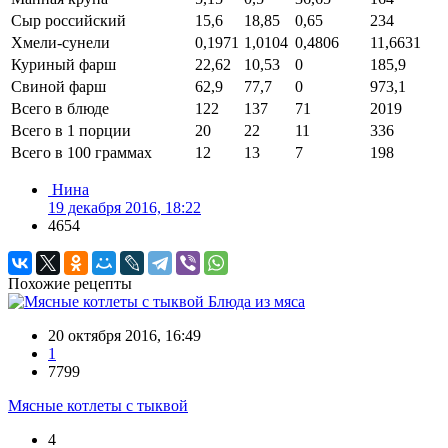
Сыр российский
15,6
18,85
0,65
234
Хмели-сунели
0,1971
1,0104
0,4806
11,6631
Куриный фарш
22,62
10,53
0
185,9
Свиной фарш
62,9
77,7
0
973,1
Всего в блюде
122
137
71
2019
Всего в 1 порции
20
22
11
336
Всего в 100 граммах
12
13
7
198
Нина
19 декабря 2016, 18:22
4654
Похожие рецепты
Блюда из мяса
20 октября 2016, 16:49
1
7799
Мясные котлеты с тыквой
4