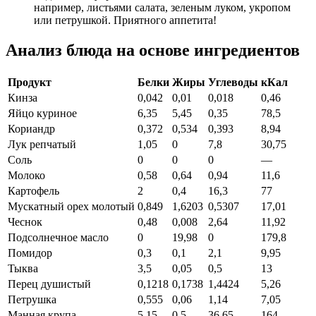
например, листьями салата, зеленым луком, укропом
или петрушкой. Приятного аппетита!
Анализ блюда на основе ингредиентов
Продукт
Белки
Жиры
Углеводы
кКал
Кинза
0,042
0,01
0,018
0,46
Яйцо куриное
6,35
5,45
0,35
78,5
Кориандр
0,372
0,534
0,393
8,94
Лук репчатый
1,05
0
7,8
30,75
Соль
0
0
0
—
Молоко
0,58
0,64
0,94
11,6
Картофель
2
0,4
16,3
77
Мускатный орех молотый
0,849
1,6203
0,5307
17,01
Чеснок
0,48
0,008
2,64
11,92
Подсолнечное масло
0
19,98
0
179,8
Помидор
0,3
0,1
2,1
9,95
Тыква
3,5
0,05
0,5
13
Перец душистый
0,1218
0,1738
1,4424
5,26
Петрушка
0,555
0,06
1,14
7,05
Манная крупа
5,15
0,5
36,65
164