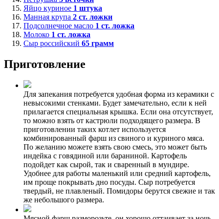
Яйцо куриное
1
штука
Манная крупа
2
ст. ложки
Подсолнечное масло
1
ст. ложка
Молоко
1
ст. ложка
Сыр российский
65
грамм
Приготовление
Для запекания потребуется удобная форма из керамики с
невысокими стенками. Будет замечательно, если к ней
прилагается специальная крышка. Если она отсутствует,
то можно взять от кастрюли подходящего размера. В
приготовлении таких котлет используется
комбинированный фарш из свиного и куриного мяса.
По желанию можете взять свою смесь, это может быть
индейка с говядиной или бараниной. Картофель
подойдет как сырой, так и сваренный в мундире.
Удобнее для работы маленький или средний картофель,
им проще покрывать дно посуды. Сыр потребуется
твердый, не плавленый. Помидоры берутся свежие и так
же небольшого размера.
Мясной фарш разморозьте, он хорошо оттаивает за ночь