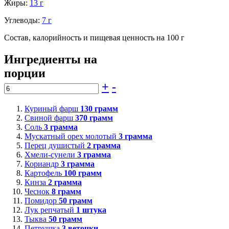
Жиры:
13 г
Углеводы:
7 г
Состав, калорийность и пищевая ценность на 100 г
Ингредиенты на
порции
+
-
Куриный фарш
130
грамм
Свиной фарш
370
грамм
Соль
3
грамма
Мускатный орех молотый
3
грамма
Перец душистый
2
грамма
Хмели-сунели
3
грамма
Кориандр
3
грамма
Картофель
100
грамм
Кинза
2
грамма
Чеснок
8
грамм
Помидор
50
грамм
Лук репчатый
1
штука
Тыква
50
грамм
Петрушка
3
веточки