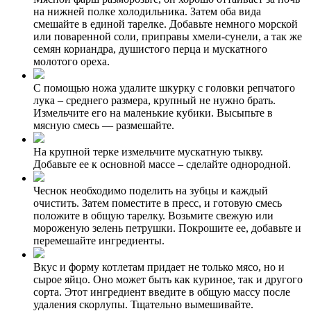
на нижней полке холодильника. Затем оба вида
смешайте в единой тарелке. Добавьте немного морской
или поваренной соли, приправы хмели-сунели, а так же
семян кориандра, душистого перца и мускатного
молотого ореха.
С помощью ножа удалите шкурку с головки репчатого
лука – среднего размера, крупный не нужно брать.
Измельчите его на маленькие кубики. Высыпьте в
мясную смесь — размешайте.
На крупной терке измельчите мускатную тыкву.
Добавьте ее к основной массе – сделайте однородной.
Чеснок необходимо поделить на зубцы и каждый
очистить. Затем поместите в пресс, и готовую смесь
положите в общую тарелку. Возьмите свежую или
мороженую зелень петрушки. Покрошите ее, добавьте и
перемешайте ингредиенты.
Вкус и форму котлетам придает не только мясо, но и
сырое яйцо. Оно может быть как куриное, так и другого
сорта. Этот ингредиент введите в общую массу после
удаления скорлупы. Тщательно вымешивайте.