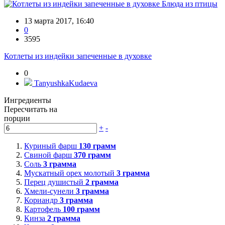
Блюда из птицы
13 марта 2017, 16:40
0
3595
Котлеты из индейки запеченные в духовке
0
TanyushkaKudaeva
Ингредиенты
Пересчитать на
порции
+
-
Куриный фарш
130
грамм
Свиной фарш
370
грамм
Соль
3
грамма
Мускатный орех молотый
3
грамма
Перец душистый
2
грамма
Хмели-сунели
3
грамма
Кориандр
3
грамма
Картофель
100
грамм
Кинза
2
грамма