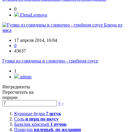
0
ElenaLeonova
Блюда из
мяса
17 апреля 2014, 16:04
0
43637
Гуляш из говядины в сливочно - грибном соусе
1
admin
Ингредиенты
Пересчитать на
порции
+
-
Куриные бедра
7
штук
Соль
и перц по вкусу
Базилик красный
1
пучок
Помидор
вяленый, по желанию