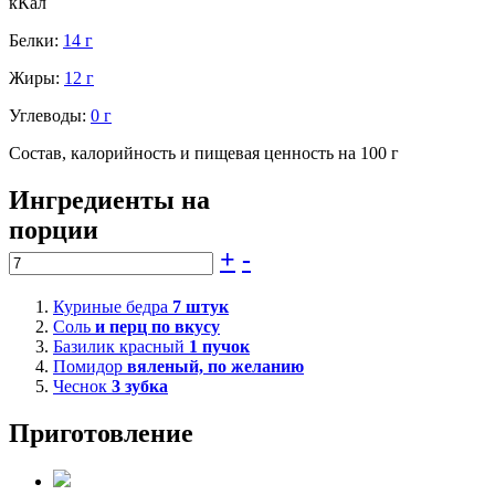
кКал
Белки:
14 г
Жиры:
12 г
Углеводы:
0 г
Состав, калорийность и пищевая ценность на 100 г
Ингредиенты на
порции
+
-
Куриные бедра
7
штук
Соль
и перц по вкусу
Базилик красный
1
пучок
Помидор
вяленый, по желанию
Чеснок
3
зубка
Приготовление