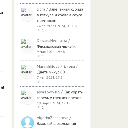
/
Dora
Запеченная курица
ся
в кетчупе и соевом соусе
с чесноком
24 сентября 2024, 06:20
|
1
/
DziyanaNedaseka
Фисташковый чизкейк
9 мая 2024, 19:48
|
1
/
/
MarinaEktova
Диеты
.
Диета минус 60
7 мая 2024, 17:54
1
а!
/
abyrabyrvalg
Как убрать
горечь у грецких орехов
19 марта 2024, 17:19
|
2
/
AigerimZhanarova
Влажный шоколадный