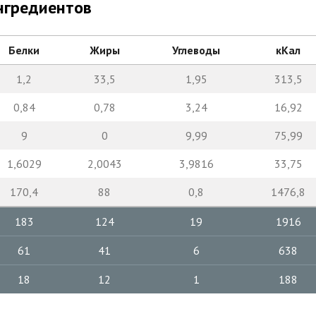
нгредиентов
Белки
Жиры
Углеводы
кКал
1,2
33,5
1,95
313,5
0,84
0,78
3,24
16,92
9
0
9,99
75,99
1,6029
2,0043
3,9816
33,75
170,4
88
0,8
1476,8
183
124
19
1916
61
41
6
638
18
12
1
188