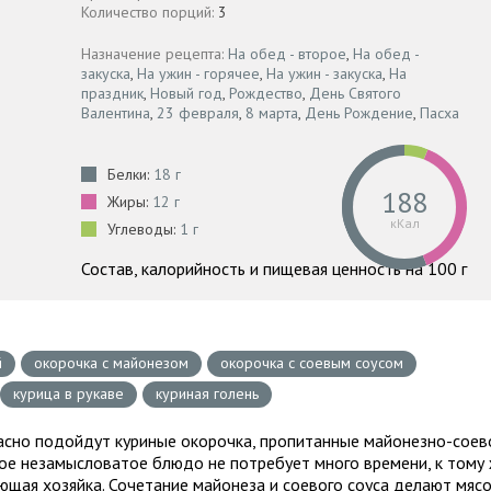
Количество порций:
3
Назначение рецепта:
На обед - второе
,
На обед -
закуска
,
На ужин - горячее
,
На ужин - закуска
,
На
праздник
,
Новый год
,
Рождество
,
День Святого
Валентина
,
23 февраля
,
8 марта
,
День Рождение
,
Пасха
Белки:
18 г
188
Жиры:
12 г
кКал
Углеводы:
1 г
Состав, калорийность и пищевая ценность на 100 г
й
окорочка с майонезом
окорочка с соевым соусом
курица в рукаве
куриная голень
красно подойдут куриные окорочка, пропитанные майонезно-соев
кое незамысловатое блюдо не потребует много времени, к тому
ющая хозяйка. Сочетание майонеза и соевого соуса делают мяс