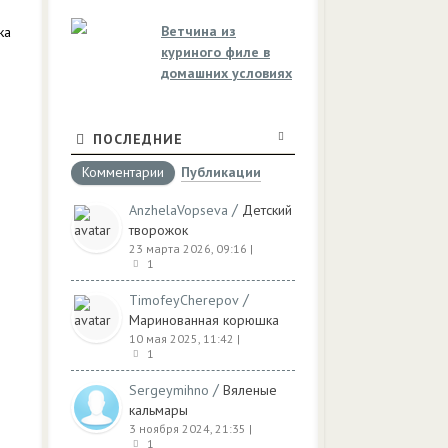
Ветчина из
ка
куриного филе в
домашних условиях
ПОСЛЕДНИЕ
Комментарии
Публикации
/
AnzhelaVopseva
Детский
творожок
23 марта 2026, 09:16
|
1
/
TimofeyCherepov
Маринованная корюшка
10 мая 2025, 11:42
|
1
/
Sergeymihno
Вяленые
кальмары
3 ноября 2024, 21:35
|
1