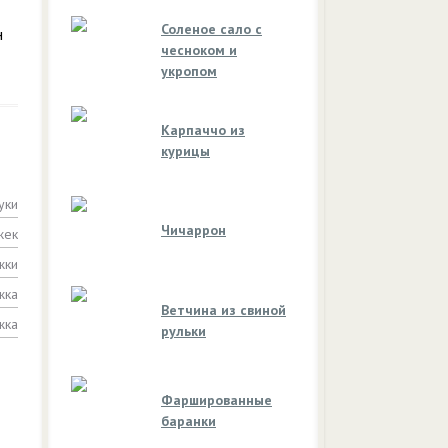
Соленое сало с
н
чесноком и
укропом
Карпаччо из
курицы
уки
Чичаррон
жек
жки
жка
Ветчина из свиной
жка
рульки
Фаршированные
баранки