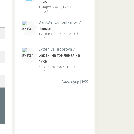
пирог
1 марта 2024, 17:28
|
37
/
DanilDenDimonIvanov
Пышки
17 февраля 2024, 21:06
|
1
/
EvgeniyaFedorova
Баранина томленая на
луке
21 января 2024, 14:47
|
1
Весь эфир
|
RSS