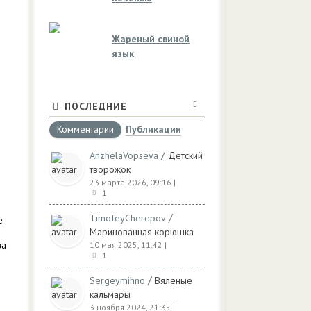
Жареный свиной
язык
ПОСЛЕДНИЕ
Комментарии
Публикации
/
AnzhelaVopseva
Детский
творожок
23 марта 2026, 09:16
|
1
/
TimofeyCherepov
е
Маринованная корюшка
ва
10 мая 2025, 11:42
|
1
/
Sergeymihno
Вяленые
кальмары
3 ноября 2024, 21:35
|