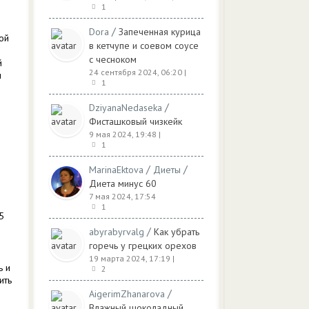
1
/
Dora
Запеченная курица
ой
в кетчупе и соевом соусе
с чесноком
й
24 сентября 2024, 06:20
|
и
1
/
DziyanaNedaseka
Фисташковый чизкейк
9 мая 2024, 19:48
|
1
/
/
MarinaEktova
Диеты
Диета минус 60
7 мая 2024, 17:54
1
5
/
abyrabyrvalg
Как убрать
горечь у грецких орехов
19 марта 2024, 17:19
|
ь и
2
ить
/
AigerimZhanarova
Влажный шоколадный