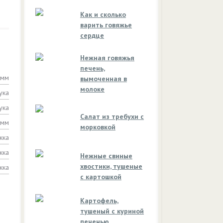
Как и сколько
варить говяжье
сердце
Нежная говяжья
печень,
амм
вымоченная в
молоке
ука
ука
Салат из требухи с
амм
морковкой
жка
жка
Нежные свиные
хвостики, тушеные
жка
с картошкой
Картофель,
тушеный с куриной
печенью