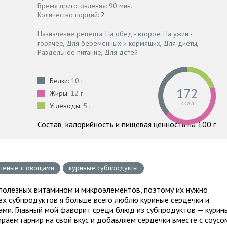
Время приготовления:
90 мин.
Количество порций:
2
Назначение рецепта:
На обед - второе
,
На ужин -
горячее
,
Для беременных и кормящих
,
Для диеты
,
Раздельное питание
,
Для детей
Белки:
10 г
172
Жиры:
12 г
кКал
Углеводы:
5 г
Состав, калорийность и пищевая ценность на 100 г
шеные с овощами
куриные субпродукты
 полезных витамином и микроэлементов, поэтому их нужно
сех субпродуктов я больше всего люблю куриные сердечки и
ми. Главный мой фаворит среди блюд из субпродуктов — курин
аем гарнир на свой вкус и добавляем сердечки вместе с соусом