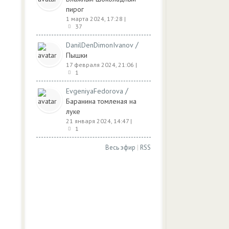
пирог
1 марта 2024, 17:28
|
37
/
DanilDenDimonIvanov
Пышки
17 февраля 2024, 21:06
|
1
/
EvgeniyaFedorova
Баранина томленая на
луке
21 января 2024, 14:47
|
1
Весь эфир
|
RSS