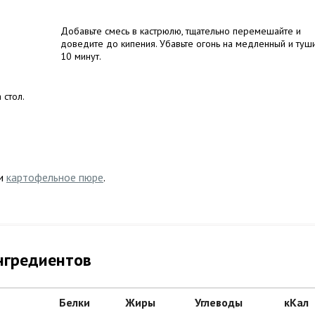
Добавьте смесь в кастрюлю, тщательно перемешайте и
доведите до кипения. Убавьте огонь на медленный и туш
10 минут.
 стол.
ли
картофельное пюре
.
нгредиентов
Белки
Жиры
Углеводы
кКал