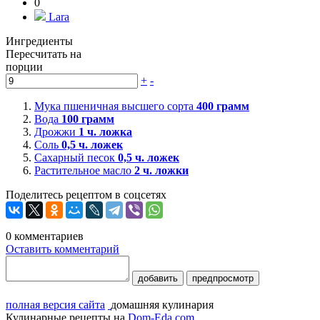
0
Lara
Ингредиенты
Пересчитать на
порции
+
-
Мука пшеничная высшего сорта
400
грамм
Вода
100
грамм
Дрожжи
1
ч. ложка
Соль
0,5
ч. ложек
Сахарный песок
0,5
ч. ложек
Растительное масло
2
ч. ложки
Поделитесь рецептом в соцсетях
0
комментариев
Оставить комментарий
добавить
предпросмотр
полная версия сайта
домашняя кулинария
Кулинарные рецепты на
Dom-Eda.com