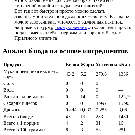
Чтобы лаваш не высох, слегка сбрызгиваем его
кипяченой водой и складываем стопочкой.
Вот так вот быстро и просто можно сделать
лаваш самостоятельно в домашних условиях! В лаваше
можно заворачивать множество различных начинок,
например,
шаурму
,
сырную начинку
, творог, или просто
подать вместо хлеба к первым или горячим блюдам.
Приятного аппетита!
Анализ блюда на основе ингредиентов
Продукт
Белки
Жиры
Углеводы
кКал
Мука пшеничная высшего
43,2
5,2
279,6
1336
сорта
Соль
0
0
0
—
Вода
0
0
0
—
Растительное масло
0
14
0
125,72
Сахарный песок
0
0
3,992
15,96
Дрожжи
0,444
0,039
0,285
3,06
Всего в блюде
43
19
283
1480
Всего в 1 порции
4
2
31
164
Всего в 100 граммах
8
3
53
281