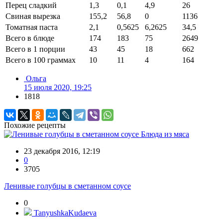
Перец сладкий
1,3
0,1
4,9
26
Свиная вырезка
155,2
56,8
0
1136
Томатная паста
2,1
0,5625
6,2625
34,5
Всего в блюде
174
183
75
2649
Всего в 1 порции
43
45
18
662
Всего в 100 граммах
10
11
4
164
Ольга
15 июля 2020, 19:25
1818
Похожие рецепты
Блюда из мяса
23 декабря 2016, 12:19
0
3705
Ленивые голубцы в сметанном соусе
0
TanyushkaKudaeva