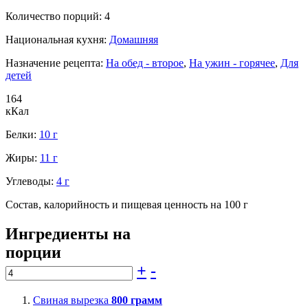
Количество порций:
4
Национальная кухня:
Домашняя
Назначение рецепта:
На обед - второе
,
На ужин - горячее
,
Для
детей
164
кКал
Белки:
10 г
Жиры:
11 г
Углеводы:
4 г
Состав, калорийность и пищевая ценность на 100 г
Ингредиенты на
порции
+
-
Свиная вырезка
800
грамм