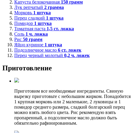
Капуста белокочанная
150
грамм
Лук репчатый
2
грамма
Морковь
1
штука
Перец сладкий
1
штука
Помидор
1
штука
Томатная паста
1,5
ст. ложка
Соль
1
ч. ложка
Рис
50
грамм
Яйцо куриное
1
штука
Подсолнечное масло
6
ст. ложек
Перец черный молотый
0,2
ч. ложек
Приготовление
Приготовим все необходимые ингредиенты. Свиную
вырезку приготовьте с небольшим жирком. Понадобится
1 крупная морковь или 2 маленькие, 2 луковицы и 1
помидор среднего размера, сладкий болгарский перец
можно взять любого цвета. Рис рекомендую взять
пропаренный, а подсолнечное масло должно быть
обязательно рафинированным.