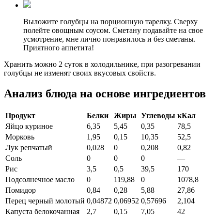
Выложите голубцы на порционную тарелку. Сверху
полейте овощным соусом. Сметану подавайте на свое
усмотрение, мне лично понравилось и без сметаны.
Приятного аппетита!
Хранить можно 2 суток в холодильнике, при разогревании
голубцы не изменят своих вкусовых свойств.
Анализ блюда на основе ингредиентов
Продукт
Белки
Жиры
Углеводы
кКал
Яйцо куриное
6,35
5,45
0,35
78,5
Морковь
1,95
0,15
10,35
52,5
Лук репчатый
0,028
0
0,208
0,82
Соль
0
0
0
—
Рис
3,5
0,5
39,5
170
Подсолнечное масло
0
119,88
0
1078,8
Помидор
0,84
0,28
5,88
27,86
Перец черный молотый
0,04872
0,06952
0,57696
2,104
Капуста белокочанная
2,7
0,15
7,05
42