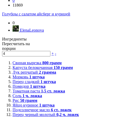
0
11869
Голубцы с салатом айсберг и курицей
0
ElenaLeonova
Ингредиенты
Пересчитать на
порции
+
-
Свиная вырезка
800
грамм
Капуста белокочанная
150
грамм
Лук репчатый
2
грамма
Морковь
1
штука
Перец сладкий
1
штука
Помидор
1
штука
Томатная паста
1,5
ст. ложка
Соль
1
ч. ложка
Рис
50
грамм
Яйцо куриное
1
штука
Подсолнечное масло
6
ст. ложек
Перец черный молотый
0,2
ч. ложек