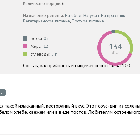
Количество порций:
6
Назначение рецепта:
На обед
,
На ужин
,
На праздник
,
Вегетарианское питание
,
Постное питание
Белки:
0 г
134
Жиры:
12 г
кКал
Углеводы:
5 г
Состав, калорийность и пищевая ценность на 100 г
ца
я такой изысканный, ресторанный вкус. Этот соус-дип из солен
 белом хлебе, свежем или в виде тостов. Любителям остреньког