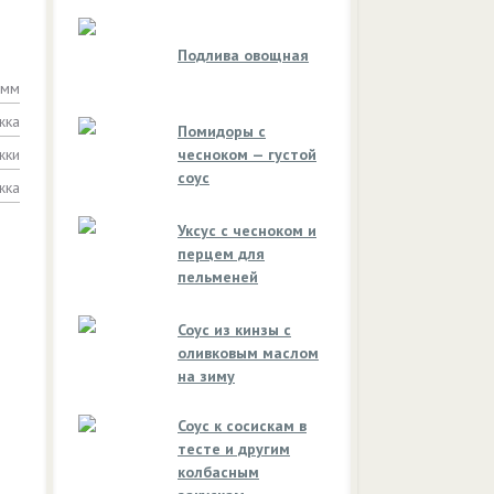
Подлива овощная
амм
жка
Помидоры с
жки
чесноком — густой
соус
жка
Уксус с чесноком и
перцем для
пельменей
Соус из кинзы с
оливковым маслом
на зиму
Соус к сосискам в
тесте и другим
колбасным