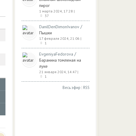
пирог
1 марта 2024, 17:28
|
37
/
DanilDenDimonIvanov
Пышки
17 февраля 2024, 21:06
|
1
/
EvgeniyaFedorova
Баранина томленая на
луке
21 января 2024, 14:47
|
1
Весь эфир
|
RSS