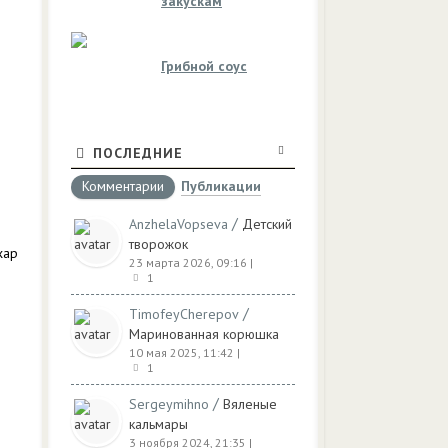
закускам
Грибной соус
ПОСЛЕДНИЕ
Комментарии
Публикации
/
AnzhelaVopseva
Детский
творожок
хар
23 марта 2026, 09:16
|
1
/
TimofeyCherepov
Маринованная корюшка
10 мая 2025, 11:42
|
1
/
Sergeymihno
Вяленые
кальмары
3 ноября 2024, 21:35
|