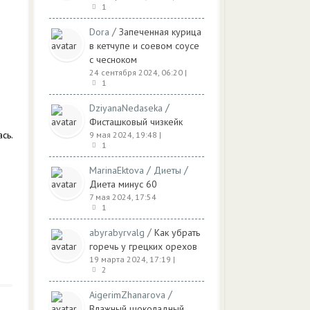
1
/
Dora
Запеченная курица
в кетчупе и соевом соусе
с чесноком
24 сентября 2024, 06:20
|
1
/
DziyanaNedaseka
Фисташковый чизкейк
сь.
9 мая 2024, 19:48
|
1
/
/
MarinaEktova
Диеты
Диета минус 60
7 мая 2024, 17:54
1
/
abyrabyrvalg
Как убрать
горечь у грецких орехов
19 марта 2024, 17:19
|
2
/
AigerimZhanarova
Влажный шоколадный