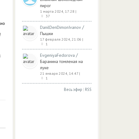
пирог
1 марта 2024, 17:28
|
37
жно
/
DanilDenDimonIvanov
Пышки
!
17 февраля 2024, 21:06
|
1
/
EvgeniyaFedorova
х
Баранина томленая на
луке
21 января 2024, 14:47
|
1
Весь эфир
|
RSS