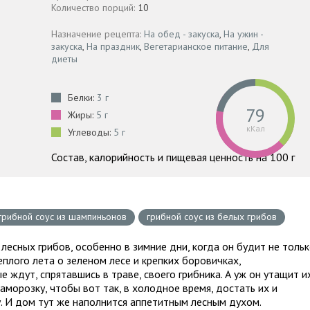
Количество порций:
10
Назначение рецепта:
На обед - закуска
,
На ужин -
закуска
,
На праздник
,
Вегетарианское питание
,
Для
диеты
Белки:
3 г
79
Жиры:
5 г
кКал
Углеводы:
5 г
Состав, калорийность и пищевая ценность на 100 г
грибной соус из шампиньонов
грибной соус из белых грибов
есных грибов, особенно в зимние дни, когда он будит не толь
плого лета о зеленом лесе и крепких боровичках,
 ждут, спрятавшись в траве, своего грибника. А уж он утащит и
 заморозку, чтобы вот так, в холодное время, достать их и
. И дом тут же наполнится аппетитным лесным духом.