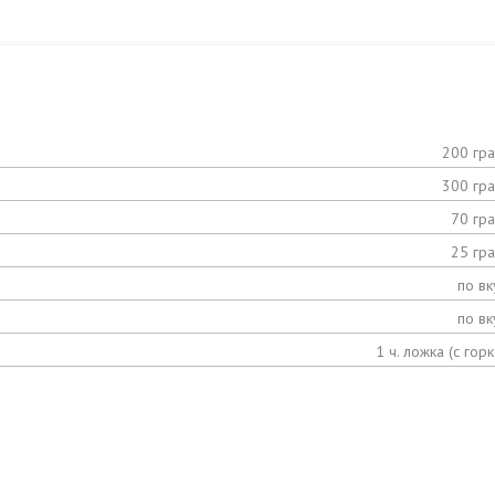
200 гр
300 гр
70 гр
25 гр
по вк
по вк
1 ч. ложка (с горк