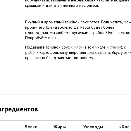
побулькивать, выключите нагрев, снова накройте подливу
крышкой и дайте ей немного настояться.
Вкусный и ароматный грибной соус готов. Если хотите, мо
пройти его блендером, тогда масса будет более
однородная, мы любим с кусочками грибов. Очень вкусно
Попробуйте и вы.
Подавайте грибной соус
к мясу
(в том числе
к стейку
),
к
рыбе
, к картофельному пюре или
для спагетти
. Вкус у эти
привычных блюд заиграет по-новому.
нгредиентов
Белки
Жиры
Углеводы
кКал