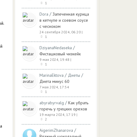
1
/
Dora
Запеченная курица
в кетчупе и соевом соусе
й.
с чесноком
24 сентября 2024, 06:20
|
1
ой
/
DziyanaNedaseka
Фисташковый чизкейк
9 мая 2024, 19:48
|
1
/
/
MarinaEktova
Диеты
Диета минус 60
7 мая 2024, 17:54
1
/
abyrabyrvalg
Как убрать
горечь у грецких орехов
19 марта 2024, 17:19
|
2
на
/
AigerimZhanarova
Влажный шоколадный