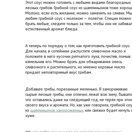
Этот соус можно готовить с любыми видами благородных
лесных грибов. Грибной соус из шампиньонов тоже хорош
Молоко, если есть желание, можно заменить на сливки. Мы
любим грибной соус с молоком — полегче. Специи можно
брать любые, следите только за тем, чтобы они не забива
естественный аромат блюда.
А теперь по порядку о том, как приготовить грибной соус.
Для начала, в сотейнике распустите сливочное масло и
положите в него кусочки репчатого лука, почистив, помыв 
измельчив его. Можно брать для обжаривания смесь
сливочного и растительного, но именно коровье масло
придает неповторимый вкус грибам.
Добавьте грибы, порезанные меленько. Я замораживаю
сырые лесные грибы, они отлично лежат всю зиму, бывало
что оставались даже на следующий год, не теряя при это
своего вкуса и аромата. Но, как уже говорила, грибной со
из
шампиньонов замороженных
или свежих будет ничуть 
хуже.