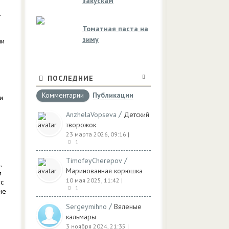
закускам
.
Томатная паста на
зиму
ли
ПОСЛЕДНИЕ
Комментарии
Публикации
и
/
AnzhelaVopseva
Детский
творожок
23 марта 2026, 09:16
|
1
/
TimofeyCherepov
,
Маринованная корюшка
м
10 мая 2025, 11:42
|
ус
1
не
/
Sergeymihno
Вяленые
кальмары
3 ноября 2024, 21:35
|