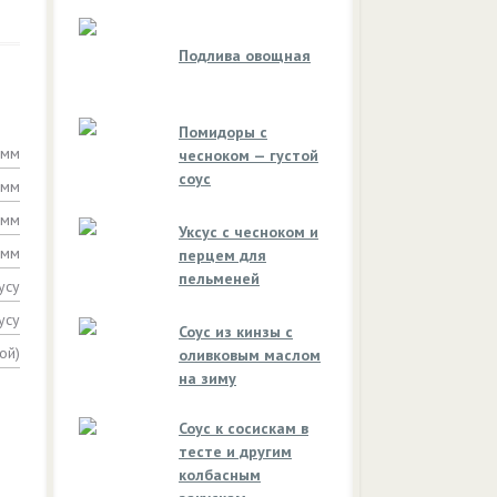
Подлива овощная
Помидоры с
амм
чесноком — густой
соус
амм
амм
Уксус с чесноком и
амм
перцем для
пельменей
усу
усу
Соус из кинзы с
ой)
оливковым маслом
на зиму
Соус к сосискам в
тесте и другим
колбасным