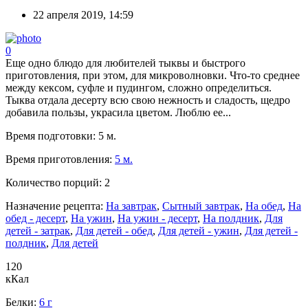
22 апреля 2019, 14:59
0
Еще одно блюдо для любителей тыквы и быстрого
приготовления, при этом, для микроволновки. Что-то среднее
между кексом, суфле и пудингом, сложно определиться.
Тыква отдала десерту всю свою нежность и сладость, щедро
добавила пользы, украсила цветом. Люблю ее...
Время подготовки:
5 м.
Время приготовления:
5 м.
Количество порций:
2
Назначение рецепта:
На завтрак
,
Сытный завтрак
,
На обед
,
На
обед - десерт
,
На ужин
,
На ужин - десерт
,
На полдник
,
Для
детей - затрак
,
Для детей - обед
,
Для детей - ужин
,
Для детей -
полдник
,
Для детей
120
кКал
Белки:
6 г