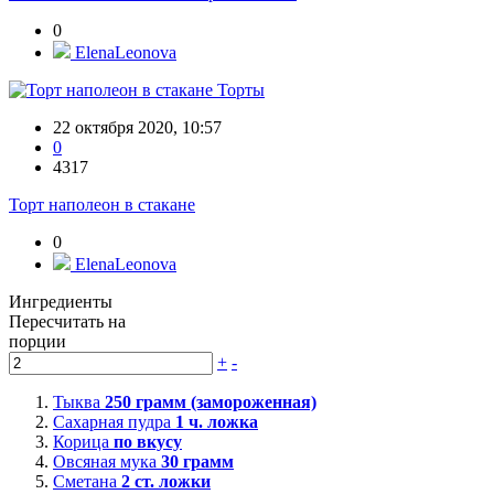
0
ElenaLeonova
Торты
22 октября 2020, 10:57
0
4317
Торт наполеон в стакане
0
ElenaLeonova
Ингредиенты
Пересчитать на
порции
+
-
Тыква
250
грамм (замороженная)
Сахарная пудра
1
ч. ложка
Корица
по вкусу
Овсяная мука
30
грамм
Сметана
2
ст. ложки