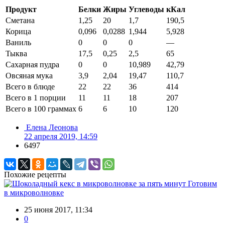
Продукт
Белки
Жиры
Углеводы
кКал
Сметана
1,25
20
1,7
190,5
Корица
0,096
0,0288
1,944
5,928
Ваниль
0
0
0
—
Тыква
17,5
0,25
2,5
65
Сахарная пудра
0
0
10,989
42,79
Овсяная мука
3,9
2,04
19,47
110,7
Всего в блюде
22
22
36
414
Всего в 1 порции
11
11
18
207
Всего в 100 граммах
6
6
10
120
Елена Леонова
22 апреля 2019, 14:59
6497
Похожие рецепты
Готовим
в микроволновке
25 июня 2017, 11:34
0