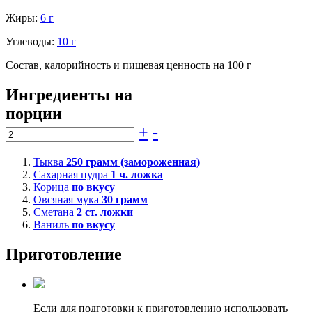
Жиры:
6 г
Углеводы:
10 г
Состав, калорийность и пищевая ценность на 100 г
Ингредиенты на
порции
+
-
Тыква
250
грамм (замороженная)
Сахарная пудра
1
ч. ложка
Корица
по вкусу
Овсяная мука
30
грамм
Сметана
2
ст. ложки
Ваниль
по вкусу
Приготовление
Если для подготовки к приготовлению использовать