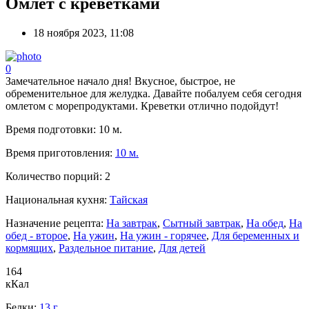
Омлет с креветками
18 ноября 2023, 11:08
0
Замечательное начало дня! Вкусное, быстрое, не
обременительное для желудка. Давайте побалуем себя сегодня
омлетом с морепродуктами. Креветки отлично подойдут!
Время подготовки:
10 м.
Время приготовления:
10 м.
Количество порций:
2
Национальная кухня:
Тайская
Назначение рецепта:
На завтрак
,
Сытный завтрак
,
На обед
,
На
обед - второе
,
На ужин
,
На ужин - горячее
,
Для беременных и
кормящих
,
Раздельное питание
,
Для детей
164
кКал
Белки:
13 г