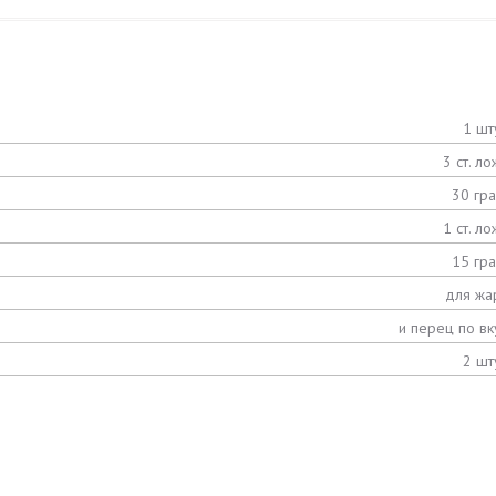
1 шт
3 ст. ло
30 гр
1 ст. ло
15 гр
для жа
и перец по вк
2 шт