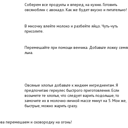
Соберем все продукты и вперед, на кухню. Готовить
овсяноблин с авокадо. Как же будет вкусно и питательно!
В мисочку влейте молоко и разбейте яйцо. Чуть-чуть
присолите.
Перемешайте при помощи венчика. Добавьте ложку семя
льна.
Овсяные хлопья добавьте к жидким ингредиентам. Я
предпочитаю геркулес быстрого приготовления. Если
возьмете те хлопья, что следует варить подольше, то
замочите их в молочно-яичной массе минут на 5. Мои же,
быстрые, можно жарить сразу.
ва перемешаем и сковородку на огонь!