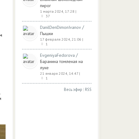
пирог
1 марта 2024, 17:28
|
37
/
DanilDenDimonIvanov
Пышки
ым
17 февраля 2024, 21:06
|
1
/
EvgeniyaFedorova
Баранина томленая на
луке
21 января 2024, 14:47
|
1
Весь эфир
|
RSS
.
и