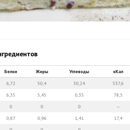
нгредиентов
Белки
Жиры
Углеводы
кКал
6,72
50,4
30,24
537,6
6,35
5,45
0,35
78,5
0
0
0
—
0,87
0,96
1,41
17,4
0
0
0
—