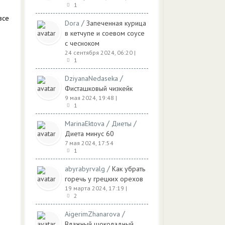
1
все
/
Dora
Запеченная курица
в кетчупе и соевом соусе
с чесноком
24 сентября 2024, 06:20
|
1
/
DziyanaNedaseka
Фисташковый чизкейк
9 мая 2024, 19:48
|
1
/
/
MarinaEktova
Диеты
Диета минус 60
7 мая 2024, 17:54
1
/
abyrabyrvalg
Как убрать
горечь у грецких орехов
19 марта 2024, 17:19
|
2
/
AigerimZhanarova
Влажный шоколадный