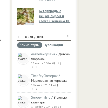
Бутерброды с
яйцом, сыром и
свежей зеленью ПП
ПОСЛЕДНИЕ
н
Комментарии
Публикации
/
AnzhelaVopseva
Детский
творожок
23 марта 2026, 09:16
|
1
/
TimofeyCherepov
Маринованная корюшка
10 мая 2025, 11:42
|
1
/
Sergeymihno
Вяленые
кальмары
3 ноября 2024, 21:35
|