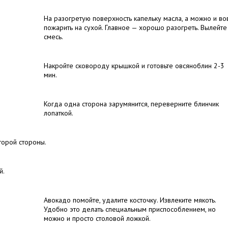
На разогретую поверхность капельку масла, а можно и во
пожарить на сухой. Главное — хорошо разогреть. Вылейте
смесь.
Накройте сковороду крышкой и готовьте овсяноблин 2-3
мин.
Когда одна сторона зарумянится, переверните блинчик
лопаткой.
торой стороны.
й.
Авокадо помойте, удалите косточку. Извлеките мякоть.
Удобно это делать специальным приспособлением, но
можно и просто столовой ложкой.