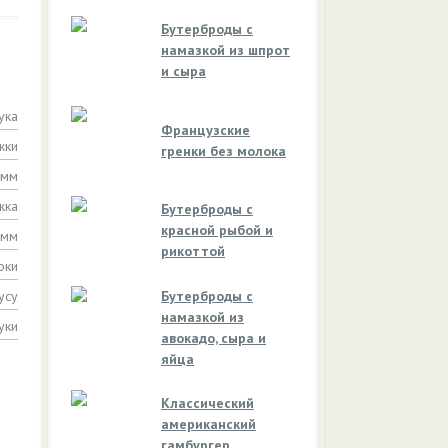
Бутерброды с
намазкой из шпрот
и сыра
ука
Французские
жки
гренки без молока
амм
жка
Бутерброды с
красной рыбой и
амм
рикоттой
рки
усу
Бутерброды с
намазкой из
уки
авокадо, сыра и
яйца
Классический
американский
гамбургер