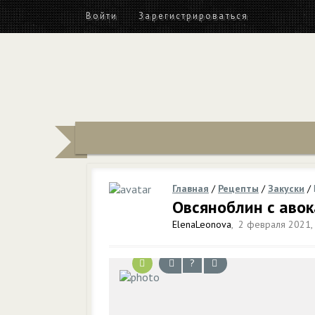
Войти
Зарегистрироваться
Главная
/
Рецепты
/
Закуски
/
Овсяноблин с авок
ElenaLeonova
,
2 февраля 2021, 
?