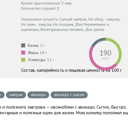
Время приготовления:
5 мин.
Количество порций:
1
Назначение рецепта:
Сытный завтрак
,
На обед - закуска
,
На ужин - закуска
,
На полдник
,
Для беременных и
кормящих
,
Вегетарианское питание
,
Для диеты
Белки:
5 г
190
Жиры:
14 г
кКал
Углеводы:
11 г
Состав, калорийность и пищевая ценность на 100 г
е
завтрак
авокадо
авокадо с сыром
 и полезного завтрака — овсяноблин с авокадо. Сытно, быстро,
ментарные и полезные идеи для жизни. Мою копилку пополнил е