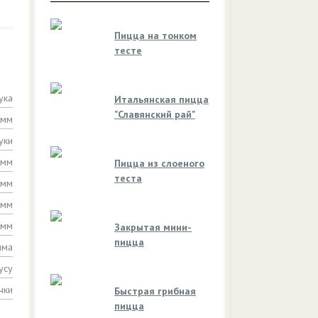
Пицца на тонком
тесте
ука
Итальянская пицца
"Славянский рай"
амм
уки
амм
Пицца из слоеного
теста
амм
амм
амм
Закрытая мини-
пицца
мма
усу
чки
Быстрая грибная
пицца