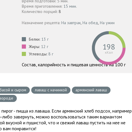
Время подготовки: 5 мин.
Время приготовления:
15 мин.
Количество порций:
8
Назначение рецепта:
На завтрак
,
На обед
,
На ужин
Белки:
13 г
198
Жиры:
12 г
кКал
Углеводы:
8 г
Состав, калорийность и пищевая ценность на 100 г
басой и сыром
лаваш с начинкой
армянский лаваш
овороде
пирог - пицца из лаваша. Если армянский хлеб подсох, например
то-либо завернуть, можно воспользоваться таким вариантом
ой вкусной и пушистой, что и свежий лаваш пустить на нее не
о вам понравится!