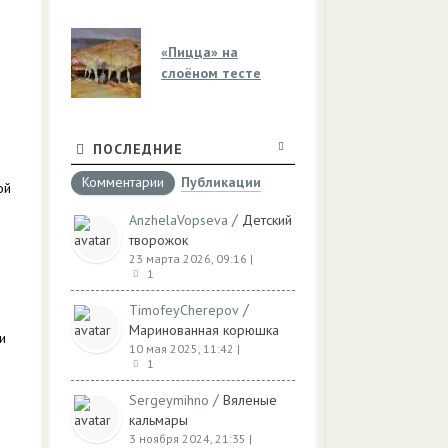
«Пицца» на
слоёном тесте
ПОСЛЕДНИЕ
Комментарии
Публикации
ой
/
AnzhelaVopseva
Детский
творожок
23 марта 2026, 09:16
|
1
/
TimofeyCherepov
Маринованная корюшка
и
10 мая 2025, 11:42
|
1
/
Sergeymihno
Вяленые
кальмары
3 ноября 2024, 21:35
|