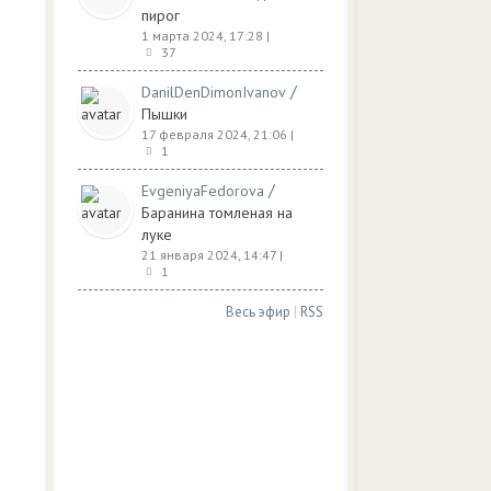
пирог
1 марта 2024, 17:28
|
37
/
DanilDenDimonIvanov
Пышки
17 февраля 2024, 21:06
|
1
/
EvgeniyaFedorova
Баранина томленая на
луке
21 января 2024, 14:47
|
1
Весь эфир
|
RSS