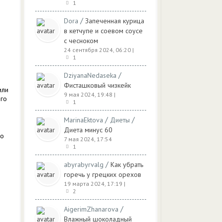
1
/
Dora
Запеченная курица
в кетчупе и соевом соусе
с чесноком
24 сентября 2024, 06:20
|
1
/
DziyanaNedaseka
Фисташковый чизкейк
или
9 мая 2024, 19:48
|
ого
1
/
/
MarinaEktova
Диеты
Диета минус 60
го
7 мая 2024, 17:54
1
/
abyrabyrvalg
Как убрать
горечь у грецких орехов
19 марта 2024, 17:19
|
2
/
AigerimZhanarova
Влажный шоколадный