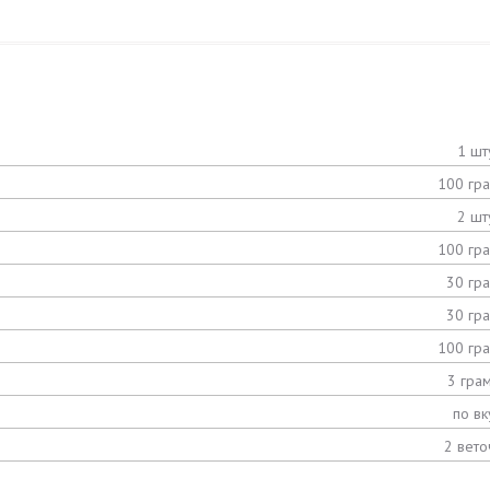
1 шт
100 гр
2 шт
100 гр
30 гр
30 гр
100 гр
3 гра
по вк
2 вето