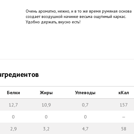
Очень ароматно, нежно, и в то же время румяная основа
создает воздушной начинке весьма ощутимый каркас.
Удобно держать, вкусно есть!
нгредиентов
Белки
Жиры
Углеводы
кКал
12,7
10,9
0,7
157
0
0
0
—
2,9
3,2
4,7
58