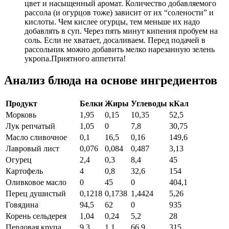
цвет и насыщенный аромат. Количество добавляемого
рассола (и огурцов тоже) зависит от их “солености” и
кислоты. Чем кислее огурцы, тем меньше их надо
добавлять в суп. Через пять минут кипения пробуем на
соль. Если не хватает, досаливаем. Перед подачей в
рассольник можно добавить мелко нарезанную зелень
укропа.Приятного аппетита!
Анализ блюда на основе ингредиентов
Продукт
Белки
Жиры
Углеводы
кКал
Морковь
1,95
0,15
10,35
52,5
Лук репчатый
1,05
0
7,8
30,75
Масло сливочное
0,1
16,5
0,16
149,6
Лавровый лист
0,076
0,084
0,487
3,13
Огурец
2,4
0,3
8,4
45
Картофель
4
0,8
32,6
154
Оливковое масло
0
45
0
404,1
Перец душистый
0,1218
0,1738
1,4424
5,26
Говядина
94,5
62
0
935
Корень сельдерея
1,04
0,24
5,2
28
Перловая крупа
9,3
1,1
66,9
315