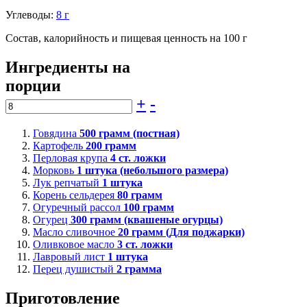
Углеводы:
8 г
Состав, калорийность и пищевая ценность на 100 г
Ингредиенты на
порции
+
-
Говядина
500
грамм (постная)
Картофель
200
грамм
Перловая крупа
4
ст. ложки
Морковь
1
штука (небольшого размера)
Лук репчатый
1
штука
Корень сельдерея
80
грамм
Огуречный рассол
100
грамм
Огурец
300
грамм (квашеные огурцы)
Масло сливочное
20
грамм (Для поджарки)
Оливковое масло
3
ст. ложки
Лавровый лист
1
штука
Перец душистый
2
грамма
Приготовление