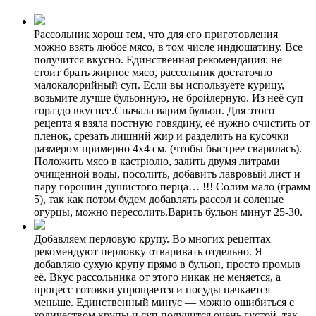
Рассольник хорош тем, что для его приготовления
можно взять любое мясо, в том числе индюшатину. Все
получится вкусно. Единственная рекомендация: не
стоит брать жирное мясо, рассольник достаточно
малокалорийный суп. Если вы используете курицу,
возьмите лучше бульонную, не бройлерную. Из неё суп
гораздо вкуснее.Сначала варим бульон. Для этого
рецепта я взяла постную говядину, её нужно очистить от
пленок, срезать лишний жир и разделить на кусочки
размером примерно 4х4 см. (чтобы быстрее сварилась).
Положить мясо в кастрюлю, залить двумя литрами
очищенной воды, посолить, добавить лавровый лист и
пару горошин душистого перца… !!! Солим мало (грамм
5), так как потом будем добавлять рассол и соленые
огурцы, можно пересолить.Варить бульон минут 25-30.
Добавляем перловую крупу. Во многих рецептах
рекомендуют перловку отваривать отдельно. Я
добавляю сухую крупу прямо в бульон, просто промыв
её. Вкус рассольника от этого никак не меняется, а
процесс готовки упрощается и посуды пачкается
меньше. Единственный минус — можно ошибиться с
количеством крупы и суп получится очень густой, так