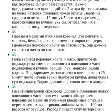
как перловка сильно разваривается. Нужно
придерживаться пропорций: на 2 литра бульона ложим
не более четырех столовых ложек крупы. Варим на
среднем огне около 15 минут. Чистим и нарезаем две
картофелины на кубики 2х2 см, отправляем их в
касрюлю к мясу и перловке
Нарезаем мелкими кубиками коренья: лук репчатый,
морковь, белый корень или немного корня сельдерея.
Проверяем перловую крупу на готовность, она должна
свариться почти до готовности.
Пока варится перловая крупа и мясо, приготовим
поджарку: на смеси сливочного и оливкового масла
поджариваем кубики овощей: лук, морковь, белый
корень. Поджариваем до золотистого цвета и через 25
минут после начала варки перловой крупы, добавляем в
суп поджарку. Варим дальше ещё около десяти минут.
На антипригарной сковороде, добавив буквально ложку
оливкового масла, совсем немного обжариваем
нарезанные мелкими кубиками квашенные огурцы и
пересыпаем их в кастрюлю, добавляем около 100 мл
рассола от огурцов. Рассол придаст супу интересный