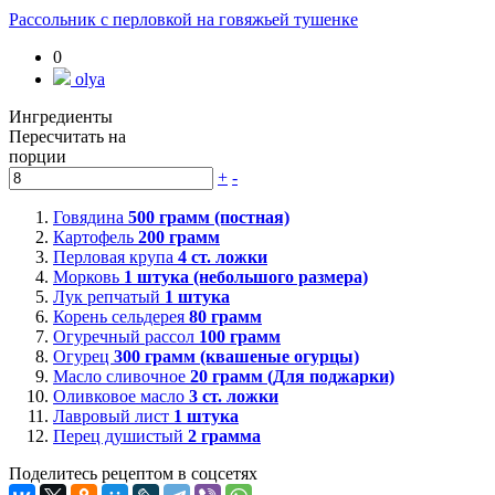
Рассольник с перловкой на говяжьей тушенке
0
olya
Ингредиенты
Пересчитать на
порции
+
-
Говядина
500
грамм (постная)
Картофель
200
грамм
Перловая крупа
4
ст. ложки
Морковь
1
штука (небольшого размера)
Лук репчатый
1
штука
Корень сельдерея
80
грамм
Огуречный рассол
100
грамм
Огурец
300
грамм (квашеные огурцы)
Масло сливочное
20
грамм (Для поджарки)
Оливковое масло
3
ст. ложки
Лавровый лист
1
штука
Перец душистый
2
грамма
Поделитесь рецептом в соцсетях