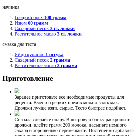
начинка
Грецкий орех
100
грамм
Изюм
60
грамм
Сахарный песок
3
ст. ложки
Растительное масло
3
ст. ложки
смазка для теста
Яйцо куриное
1
штука
Сахарный песок
2
грамма
Растительное масло
3
грамма
Приготовление
Заранее приготовьте все необходимые продукты для
рецепта. Вместо грецких орехов можно взять мак.
Дрожжи лучше взять сырые. Тесто быстрее подойдет.
Сначала сделайте опару. В литровую банку раскрошите
дрожжи, влейте грамм 200 молока, насыпьте немного
сахара и хорошенько перемешайте. Постепенно добавляя
муку, доведите массу до консистенции густой сметаны.