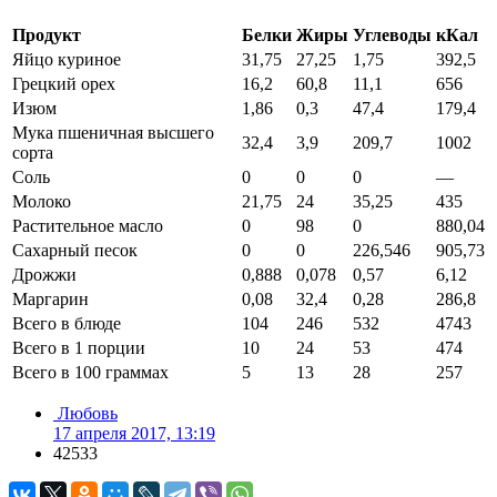
Продукт
Белки
Жиры
Углеводы
кКал
Яйцо куриное
31,75
27,25
1,75
392,5
Грецкий орех
16,2
60,8
11,1
656
Изюм
1,86
0,3
47,4
179,4
Мука пшеничная высшего
32,4
3,9
209,7
1002
сорта
Соль
0
0
0
—
Молоко
21,75
24
35,25
435
Растительное масло
0
98
0
880,04
Сахарный песок
0
0
226,546
905,73
Дрожжи
0,888
0,078
0,57
6,12
Маргарин
0,08
32,4
0,28
286,8
Всего в блюде
104
246
532
4743
Всего в 1 порции
10
24
53
474
Всего в 100 граммах
5
13
28
257
Любовь
17 апреля 2017, 13:19
42533