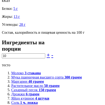
кКал
Белки:
5 г
Жиры:
13 г
Углеводы:
28 г
Состав, калорийность и пищевая ценность на 100 г
Ингредиенты на
порции
+
-
тесто
Молоко
3
стакана
Мука пшеничная высшего сорта
300
грамм
Маргарин
40
грамм
Растительное масло
50
грамм
Сахарный песок
150
грамм
Дрожжи
6
грамм
Яйцо куриное
4
штуки
Соль
1
ч. ложка