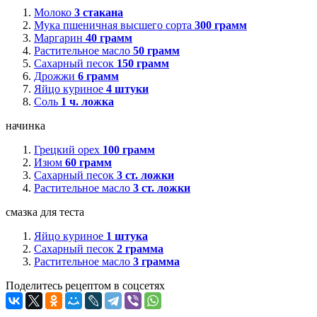
Молоко
3
стакана
Мука пшеничная высшего сорта
300
грамм
Маргарин
40
грамм
Растительное масло
50
грамм
Сахарный песок
150
грамм
Дрожжи
6
грамм
Яйцо куриное
4
штуки
Соль
1
ч. ложка
начинка
Грецкий орех
100
грамм
Изюм
60
грамм
Сахарный песок
3
ст. ложки
Растительное масло
3
ст. ложки
смазка для теста
Яйцо куриное
1
штука
Сахарный песок
2
грамма
Растительное масло
3
грамма
Поделитесь рецептом в соцсетях