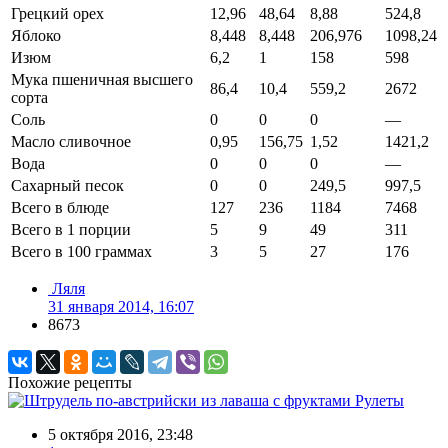
Грецкий орех
12,96
48,64
8,88
524,8
Яблоко
8,448
8,448
206,976
1098,24
Изюм
6,2
1
158
598
Мука пшеничная высшего
86,4
10,4
559,2
2672
сорта
Соль
0
0
0
—
Масло сливочное
0,95
156,75
1,52
1421,2
Вода
0
0
0
—
Сахарный песок
0
0
249,5
997,5
Всего в блюде
127
236
1184
7468
Всего в 1 порции
5
9
49
311
Всего в 100 граммах
3
5
27
176
Ляля
31 января 2014, 16:07
8673
Похожие рецепты
Рулеты
5 октября 2016, 23:48