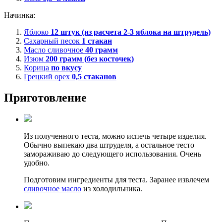
Начинка:
Яблоко
12
штук (из расчета 2-3 яблока на штрудель)
Сахарный песок
1
стакан
Масло сливочное
40
грамм
Изюм
200
грамм (без косточек)
Корица
по вкусу
Грецкий орех
0,5
стаканов
Приготовление
Из полученного теста, можно испечь четыре изделия.
Обычно выпекаю два штруделя, а остальное тесто
замораживаю до следующего использования. Очень
удобно.
Подготовим ингредиенты для теста. Заранее извлечем
сливочное масло
из холодильника.