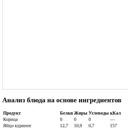
Анализ блюда на основе ингредиентов
Продукт
Белки
Жиры
Углеводы
кКал
Корица
0
0
0
—
Яйцо куриное
12,7
10,9
0,7
157