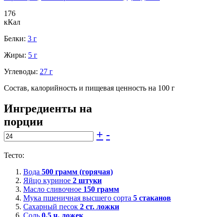
176
кКал
Белки:
3 г
Жиры:
5 г
Углеводы:
27 г
Состав, калорийность и пищевая ценность на 100 г
Ингредиенты на
порции
+
-
Тесто:
Вода
500
грамм (горячая)
Яйцо куриное
2
штуки
Масло сливочное
150
грамм
Мука пшеничная высшего сорта
5
стаканов
Сахарный песок
2
ст. ложки
Соль
0,5
ч. ложек