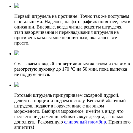
Первый штрудель на противне! Точно так же поступаем
с остальными. Надеюсь, на фотографиях понятнее, чем в
описании. Впервые, когда читала рецепты штруделя,
этап заворачивания и перекладывания штруделя на
противень казался мне непонятным, оказалось все
просто.
Смазываем каждый конверт яичным желтком и ставим в
разогретую духовку до 170 °С на 50 мин. пока выпечка
не подрумянится.
Готовый штрудель припудриваем сахарной пудрой,
делим на порции и подаем к столу. Венский яблочный
штрудель подают в горячем виде с шариком
мороженого. Выбирая мороженое, имейте в виду, что
вкус его не должен перебивать вкус десерта, а только
дополнять. Рекомендую
сливочный пломбир
. Приятного
аппетита!