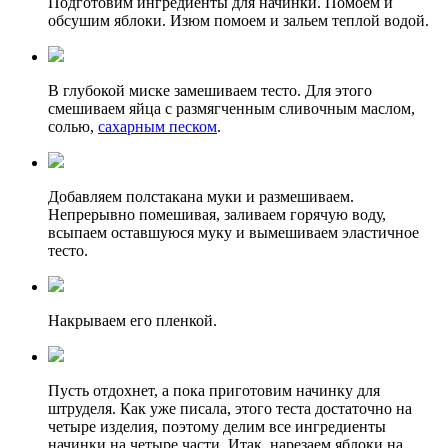
Подготовим ингредиенты для начинки. Помоем и
обсушим яблоки. Изюм помоем и зальем теплой водой.
В глубокой миске замешиваем тесто. Для этого
смешиваем яйца с размягченным сливочным маслом,
солью,
сахарным песком
.
Добавляем полстакана муки и размешиваем.
Непрерывно помешивая, заливаем горячую воду,
всыпаем оставшуюся муку и вымешиваем эластичное
тесто.
Накрываем его пленкой.
Пусть отдохнет, а пока приготовим начинку для
штруделя. Как уже писала, этого теста достаточно на
четыре изделия, поэтому делим все ингредиенты
начинки на четыре части. Итак, нарезаем яблоки на