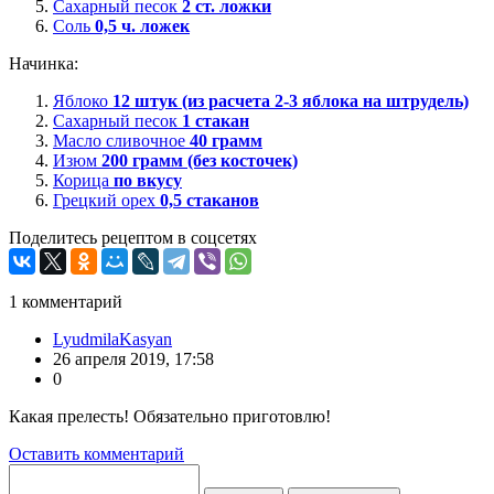
Сахарный песок
2
ст. ложки
Соль
0,5
ч. ложек
Начинка:
Яблоко
12
штук (из расчета 2-3 яблока на штрудель)
Сахарный песок
1
стакан
Масло сливочное
40
грамм
Изюм
200
грамм (без косточек)
Корица
по вкусу
Грецкий орех
0,5
стаканов
Поделитесь рецептом в соцсетях
1
комментарий
LyudmilaKasyan
26 апреля 2019, 17:58
0
Какая прелесть! Обязательно приготовлю!
Оставить комментарий