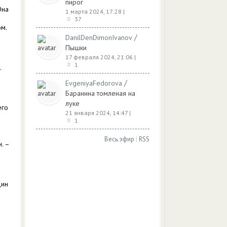
пирог
Она
1 марта 2024, 17:28
|
37
м.
/
DanilDenDimonIvanov
Пышки
17 февраля 2024, 21:06
|
1
.
/
EvgeniyaFedorova
Баранина томленая на
луке
его
21 января 2024, 14:47
|
1
Весь эфир
|
RSS
. –
дин