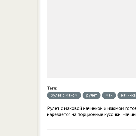
Теги:
рулет с маком
рулет
мак
начинка
Рулет с маковой начинкой и изюмом гото
нарезается на порционные кусочки. Начинк