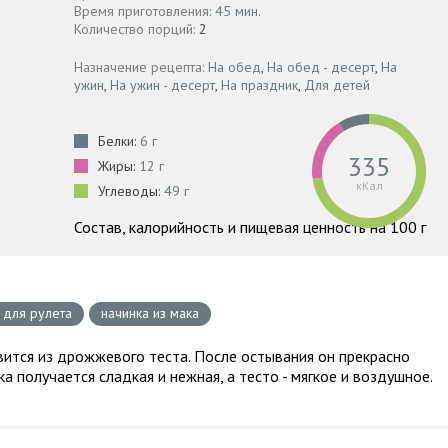
Время приготовления:
45 мин.
Количество порций:
2
Назначение рецепта:
На обед
,
На обед - десерт
,
На
ужин
,
На ужин - десерт
,
На праздник
,
Для детей
Белки:
6 г
335
Жиры:
12 г
кКал
Углеводы:
49 г
Состав, калорийность и пищевая ценность на 100 г
 для рулета
начинка из мака
вится из дрожжевого теста. После остывания он прекрасно
а получается сладкая и нежная, а тесто - мягкое и воздушное.