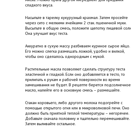
сладкого вкуса.
Насыпьте в тарелку кукурузный крахмал. Затем просейте
через сито с мелкими ячейками 2 стак. пшеничной муки.
Высыпьте в общую смесь, положите щепотку пищевой соли
Она улучшит вкус теста.
Аккуратно в сухую массу разбиваем куриное сырое яйцо.
Его можно слегка размешать ложкой, удобно и вилкой,
чтобы оно сделалось однородным с мукой.
Растительные масла позволяют сделать структуру теста
эластичной и гладкой. Если оно добавляется в тесто, то
прилипать к рукам и рабочей поверхности во время
замешивания не будет. В рецепте берется подсолнечное
масло, налейте его в основную смесь – размешайте.
Стакан коровьего, либо другого молока подогрейте с
помощью открытого огня или в микроволновой печи. Оно
должно быть приятной теплой температуры – негорячее.
Добавьте сначала половину и тщательно перемешивайте.
Затем выливайте остальное.