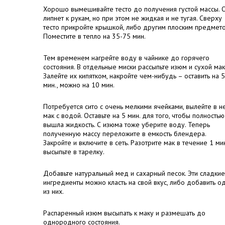
Хорошо вымешивайте тесто до получения густой массы. 
липнет к рукам, но при этом не жидкая и не тугая. Сверху
тесто прикройте крышкой, либо другим плоским предмето
Поместите в тепло на 35-75 мин.
Тем временем нагрейте воду в чайнике до горячего
состояния. В отдельные миски рассыпьте изюм и сухой мак
Залейте их кипятком, накройте чем-нибудь – оставить на 5
мин., можно на 10 мин.
Потребуется сито с очень мелкими ячейками, вылейте в н
мак с водой. Оставьте на 5 мин. для того, чтобы полностью
вышла жидкость. С изюма тоже уберите воду. Теперь
полученную массу переложите в емкость блендера.
Закройте и включите в сеть. Разотрите мак в течение 1 мин
высыпьте в тарелку.
Добавьте натуральный мед и сахарный песок. Эти сладкие
ингредиенты можно класть на свой вкус, либо добавить о
из них.
Распаренный изюм высыпать к маку и размешать до
однородного состояния.