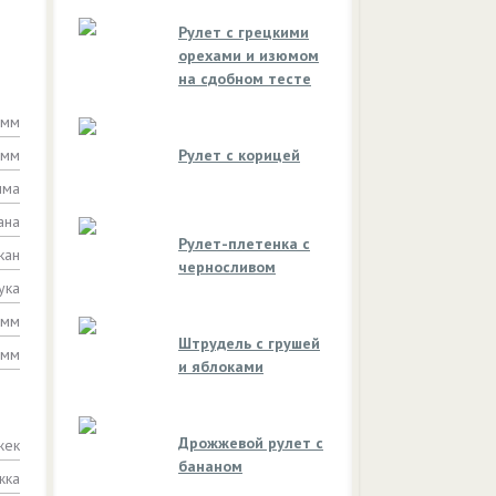
Рулет с грецкими
орехами и изюмом
на сдобном тесте
амм
амм
Рулет с корицей
мма
ана
Рулет-плетенка с
кан
черносливом
ука
амм
Штрудель с грушей
амм
и яблоками
Дрожжевой рулет с
жек
бананом
жка