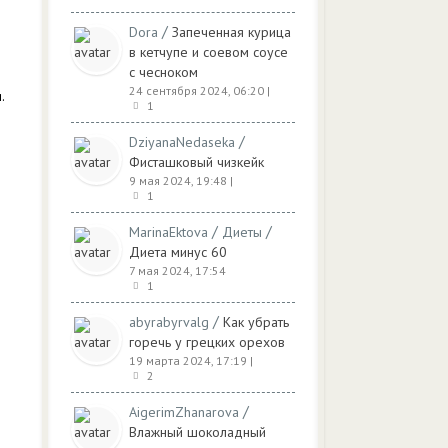
/
Dora
Запеченная курица
в кетчупе и соевом соусе
с чесноком
24 сентября 2024, 06:20
|
.
1
/
DziyanaNedaseka
Фисташковый чизкейк
9 мая 2024, 19:48
|
1
/
/
MarinaEktova
Диеты
Диета минус 60
7 мая 2024, 17:54
1
/
abyrabyrvalg
Как убрать
горечь у грецких орехов
19 марта 2024, 17:19
|
2
/
AigerimZhanarova
Влажный шоколадный