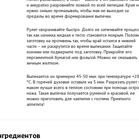
и аккуратно разровняйте ложкой по всей лепешке. Края н
нужно сильно промазывать, чтобы мак не выходил за
пределы во время формирования выпечки.
Рулет сворачивайте быстро. Долго не затягивайте процесс
так как начинка жидкая и тесто становится мокрым. Полож
заготовку на противень так, чтобы край остался в нижней
части – не раскрутится во время выпекания. Защипайте
кончики или подверните под заготовку. Прикройте его
пергаментной бумагой или фольгой. Можно не смазывать
яичным желтком.
Выпекается он примерно 45-50 мин. при температуре +2
°С. В горячей духовке оставьте на 5 мин. Разрезать рулет 
маком лучше всего в теплом состоянии при помощи остр
ножа. Такая выпечка получается румяной и красивой, ее
можно приготовить для чаепития с гостями. Приятного
аппетита!
нгредиентов