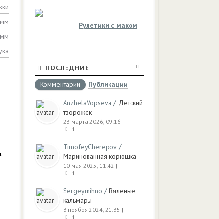
жки
амм
Рулетики с маком
амм
ука
ПОСЛЕДНИЕ
Комментарии
Публикации
/
AnzhelaVopseva
Детский
творожок
23 марта 2026, 09:16
|
1
/
TimofeyCherepov
.
Маринованная корюшка
10 мая 2025, 11:42
|
1
о
/
Sergeymihno
Вяленые
кальмары
3 ноября 2024, 21:35
|
1