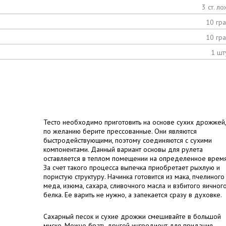
3 ст. ло
10 гр
10 гр
1 шт
Тесто необходимо приготовить на основе сухих дрожжей,
по желанию берите прессованные. Они являются
быстродействующими, поэтому соединяются с сухими
компонентами. Данный вариант основы для рулета
оставляется в теплом помещении на определенное время
За счет такого процесса выпечка приобретает рыхлую и
пористую структуру. Начинка готовится из мака, пчелиного
меда, изюма, сахара, сливочного масла и взбитого яичног
белка. Ее варить не нужно, а запекается сразу в духовке.
Сахарный песок и сухие дрожжи смешивайте в большой
миске. Можно брать другой ингредиент для придания